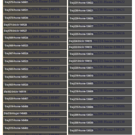
Day575-Home-140601
Day231-Home-130622
Day574-Home-140531
Day230-Home-130621
Day573-Home-140530
Day229-Home-130620
Day571-Inicio-140528
Day226-Home-130617
Day570-Inicio-140527
Day225-Home-130616
Day569-Home-140526
Day224-Inicio-130615
Day568-Home-140525
Day222-Inicio-130613
Day567-Home-140524
Day223-Home-130614
Day221-Inicio-130612
Day566-Home-140523
Day220-Home-130611
Day565-Home-140522
Day219-Home-130610
Day564-Home-140521
Day214-Home-130605
Day563-Home-140520
Day218-Home-130609
día562-Inicio-140519
Day520-Home-140407
Day216-Home-130607
Day519-Home-140406
Day215-Home-130606
Día518-Hogar-140405
Day209-Home-130531
Day517-Home-140404
Day208-Home-130530
Day515-Home-140402
Day207-Home-130529