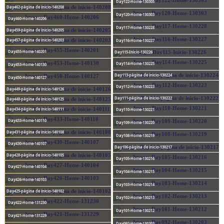
Day122-Home-130305
Day462-página de inicio-140208
Day120-Home-130303
Day460-Home-140206
Day117-Home-130228
Day459-página de inicio-140205
Day457-página de inicio-140203
Day116-Home-130227
Day455-Home-140201
Day115-Inicio-130226
Day114-Home-130225
Day453-Home-140130
Day113-página de inicio-130224
Day450-Home-140127
Day112-Home-130223
Day449-página de inicio-140126
Day111-página de inicio-130222
Day448-página de inicio-140125
Day434-página de inicio-140111
Day110-Home-130221
Day433-Home-140110
Day109-Home-130220
Day431-página de inicio-140108
Day108-Home-130219
Day430-Home-140107
Day106-página de inicio-130217
Day428-página de inicio-140105
Day105-Home-130216
Day427-Home-140104
Day104-Home-130215
Day426-Home-140103
Day103-Home-130214
Day425-página de inicio-140102
Day102-Home-130213
Day422-Home-131230
Day101-Home-130212
Day421-Home-131229
Day092-Home-130203