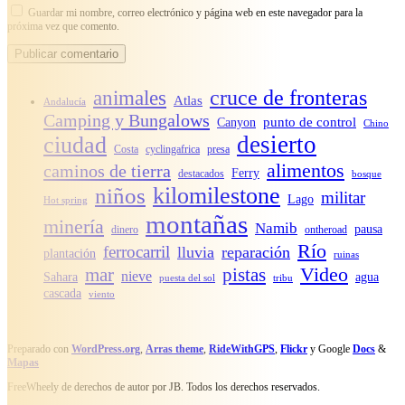
Guardar mi nombre, correo electrónico y página web en este navegador para la
próxima vez que comento.
cruce de fronteras
animales
Atlas
Andalucía
Camping y Bungalows
punto de control
Canyon
Chino
desierto
ciudad
Costa
cyclingafrica
presa
alimentos
caminos de tierra
Ferry
destacados
bosque
kilomilestone
niños
militar
Lago
Hot spring
montañas
minería
Namib
pausa
dinero
ontheroad
Río
ferrocarril
lluvia
reparación
plantación
ruinas
Video
mar
pistas
nieve
Sahara
agua
puesta del sol
tribu
cascada
viento
Preparado con
WordPress.org
,
Arras theme
,
RideWithGPS
,
Flickr
y Google
Docs
&
Mapas
FreeWheely de derechos de autor por JB. Todos los derechos reservados.