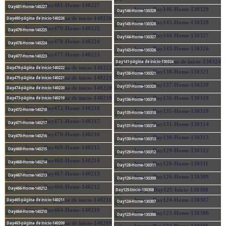
Day481-Home-140227
Day146-Home-130329
Day480-página de inicio-140226
Day145-Home-130328
Day479-Home-140225
Day144-Home-130327
Day478-Home-140224
Day143-Home-130326
Day477-Home-140223
Day141-página de inicio-130324
Day476-página de inicio-140222
Day138-Home-130321
Day475-página de inicio-140221
Day137-Home-130320
Day474-página de inicio-140220
Day473-página de inicio-140219
Day136-Home-130319
Day472-Home-140218
Day135-Home-130318
Day471-Home-140217
Day131-Home-130314
Day470-Home-140216
Day130-Home-130313
Day469-Home-140215
Day129-Home-130312
Day468-Home-140214
Day128-Home-130311
Day467-Home-140213
Day126-Home-130309
Day466-Home-140212
Day125-Inicio-130308
Day465-página de inicio-140211
Day124-Home-130307
Day464-Home-140210
Day123-Home-130306
Day463-página de inicio-140209