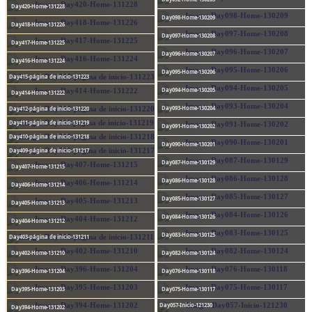
Day420-Home-131228
Day098-Home-130209
Day418-Home-131226
Day097-Home-130208
Day417-Home-131225
Day096-Home-130207
Day416-Home-131224
Day095-Home-130206
Day415-página de inicio-131223
Day094-Home-130205
Day414-Home-131222
Day093-Home-130204
Day412-página de inicio-131220
Day411-página de inicio-131219
Day091-Home-130202
Day410-página de inicio-131218
Day090-Home-130201
Day409-página de inicio-131217
Day087-Home-130129
Day407-Home-131215
Day086-Home-130128
Day406-Home-131214
Day085-Home-130127
Day405-Home-131213
Day084-Home-130126
Day404-Home-131212
Day083-Home-130125
Day403-página de inicio-131211
Day402-Home-131210
Day082-Home-130124
Day396-Home-131204
Day076-Home-130118
Day395-Home-131203
Day075-Home-130117
Day057-Inicio-121230
Day394-Home-131202