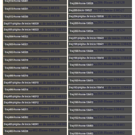
Day514-Home-140401
Day206-Home-130528
Day513-Home-140331
Day205-Inicio-130527
Day204-página de inicio-130526
Day512-Home-140330
Day203-Home-130525
Day511-página de inicio-140329
Day505-página de inicio-140323
Day202-Home-130524
Day504-Home-140322
Day201-página de inicio-130423
Day169-página de inicio-130421
Day503-Home-140321
Day168-Home-130420
Day502-Home-140320
Day166-página de inicio-130418
Day501-Home-140319
Day165-Home-130417
Day500-Home-140318
Day164-Home-130416
Day498-Home-140316
Day163-Home-130415
Day497-página de inicio-140315
Day162-página de inicio-130414
Day496-Home-140314
Day161-Home-130413
Day495-página de inicio-140313
Day160-Home-130412
Day494-página de inicio-140312
Day493-Home-140311
Day159-Home-130411
Day484-Home-140302
Day152-Home-130404
Day483-página de inicio-140301
Day151-Home-130403
Day482-Home-140228
Day150-Home-130402