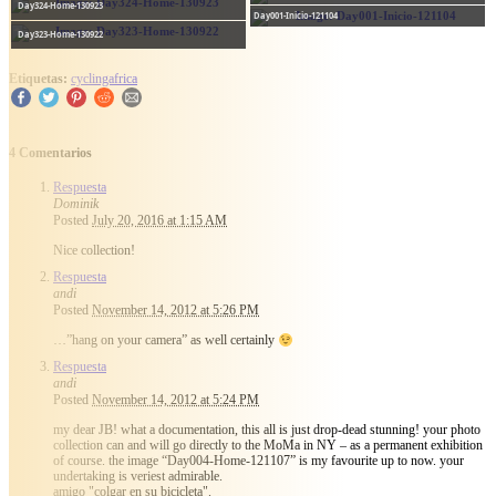
Day324-Home-130923
Day001-Inicio-121104
Day323-Home-130922
Etiquetas:
cyclingafrica
4 Comentarios
Respuesta
Dominik
Posted
July 20, 2016 at 1:15 AM
Nice collection!
Respuesta
andi
Posted
November 14, 2012 at 5:26 PM
…”hang on your camera” as well certainly
Respuesta
andi
Posted
November 14, 2012 at 5:24 PM
my dear JB! what a documentation, this all is just drop-dead stunning! your photo
collection can and will go directly to the MoMa in NY – as a permanent exhibition
of course. the image “Day004-Home-121107” is my favourite up to now. your
undertaking is veriest admirable.
amigo "colgar en su bicicleta".