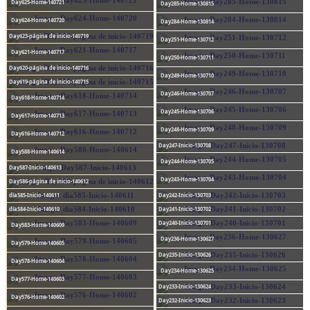
Day625-Home-140721
Day285-Home-130815
Day624-Home-140720
Day284-Home-130814
Day623-página de inicio-140719
Day251-Home-130712
Day621-Home-140717
Day250-Home-130711
Day620-página de inicio-140716
Day249-Home-130710
Day619-página de inicio-140715
Day246-Home-130707
Day618-Home-140714
Day245-Home-130706
Day617-Home-140713
Day248-Home-130709
Day616-Home-140712
Day247-Inicio-130708
Day588-Home-140614
Day244-Home-130705
Day587-Inicio-140613
Day243-Home-130704
Day586-página de inicio-140612
día585-Inicio-140611
Day242-Inicio-130703
día584-Inicio-140610
Day241-Inicio-130702
Day240-Inicio-130701
Day583-Home-140609
Day236-Home-130627
Day579-Home-140605
Day235-Inicio-130626
Day578-Home-140604
Day234-Home-130625
Day577-Home-140603
Day233-Inicio-130624
Day576-Home-140602
Day232-Inicio-130623