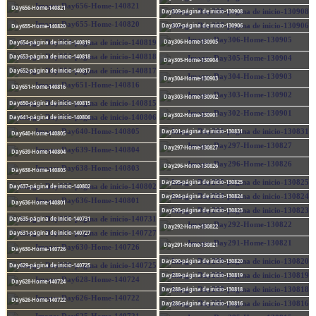
Day656-Home-140821
Day309-página de inicio-130908
Day307-página de inicio-130906
Day655-Home-140820
Day306-Home-130905
Day654-página de inicio-140819
Day653-página de inicio-140818
Day305-Home-130904
Day652-página de inicio-140817
Day304-Home-130903
Day651-Home-140816
Day303-Home-130902
Day650-página de inicio-140815
Day302-Home-130901
Day641-página de inicio-140806
Day301-página de inicio-130831
Day640-Home-140805
Day297-Home-130827
Day639-Home-140804
Day296-Home-130826
Day638-Home-140803
Day295-página de inicio-130825
Day637-página de inicio-140802
Day294-página de inicio-130824
Day636-Home-140801
Day293-página de inicio-130823
Day635-página de inicio-140731
Day292-Home-130822
Day631-página de inicio-140727
Day291-Home-130821
Day630-Home-140726
Day290-página de inicio-130820
Day629-página de inicio-140725
Day289-página de inicio-130819
Day628-Home-140724
Day288-página de inicio-130818
Day626-Home-140722
Day286-página de inicio-130816