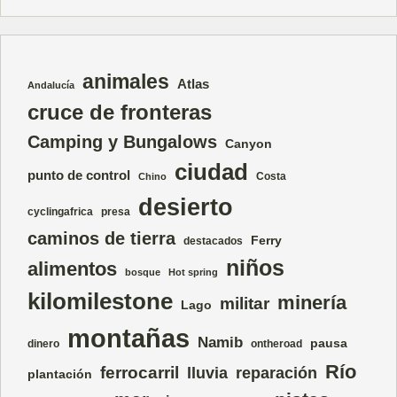
animales
Atlas
Andalucía
cruce de fronteras
Camping y Bungalows
Canyon
ciudad
punto de control
Costa
Chino
desierto
cyclingafrica
presa
caminos de tierra
Ferry
destacados
niños
alimentos
bosque
Hot spring
kilomilestone
minería
militar
Lago
montañas
Namib
pausa
dinero
ontheroad
Río
ferrocarril
lluvia
reparación
plantación