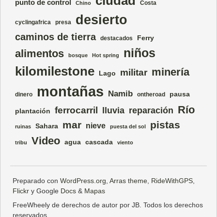
ciudad
punto de control
Costa
Chino
desierto
cyclingafrica
presa
caminos de tierra
Ferry
destacados
niños
alimentos
bosque
Hot spring
kilomilestone
minería
militar
Lago
montañas
Namib
pausa
dinero
ontheroad
Río
ferrocarril
lluvia
reparación
plantación
mar
pistas
nieve
Sahara
ruinas
puesta del sol
Video
agua
cascada
tribu
viento
Preparado con
WordPress.org
,
Arras theme
,
RideWithGPS
,
Flickr
y Google
Docs
&
Mapas
FreeWheely de derechos de autor por JB. Todos los derechos
reservados.