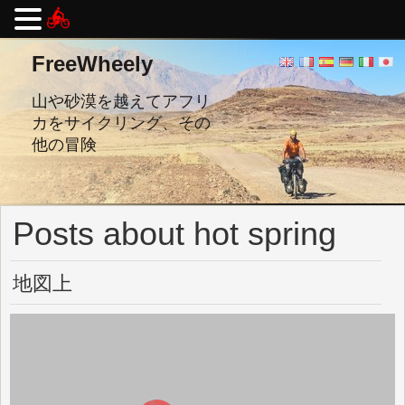
コ
FreeWheely
ン
テ
ン
山や砂漠を越えてアフリ
ツ
カをサイクリング、その
へ
他の冒険
ス
キ
ッ
プ
し
Posts about hot spring
ま
す。
地図上