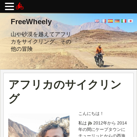
コ
FreeWheely
ン
テ
ン
山や砂漠を越えてアフリ
ツ
カをサイクリング、その
へ
他の冒険
ス
キ
ッ
プ
し
ま
アフリカのサイクリン
す。
グ
こんにちは！
私は
jb
2012年から 2014
年の間にケープタウンに
チューリッヒからの西海