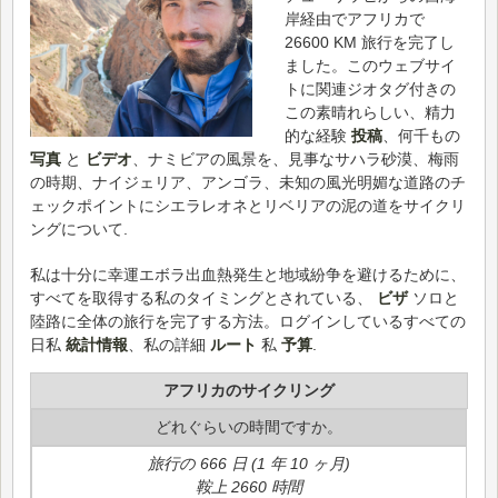
岸経由でアフリカで
26600 KM 旅行を完了し
ました。このウェブサイ
トに関連ジオタグ付きの
この素晴れらしい、精力
的な経験
投稿
、何千もの
写真
と
ビデオ
、ナミビアの風景を、見事なサハラ砂漠、梅雨
の時期、ナイジェリア、アンゴラ、未知の風光明媚な道路のチ
ェックポイントにシエラレオネとリベリアの泥の道をサイクリ
ングについて.
私は十分に幸運エボラ出血熱発生と地域紛争を避けるために、
すべてを取得する私のタイミングとされている、
ビザ
ソロと
陸路に全体の旅行を完了する方法。ログインしているすべての
日私
統計情報
、私の詳細
ルート
私
予算
.
アフリカのサイクリング
どれぐらいの時間ですか。
旅行の 666 日 (1 年 10 ヶ月)
鞍上 2660 時間