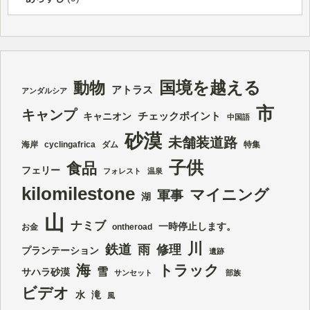
国境を越える
動物
アトラス
アンダルシア
市
キャンプ
チェックポイント
キャニオン
中国語
砂漠
未舗装道路
海岸
cyclingafrica
ダム
特集
子供
食品
フェリー
フォレスト
温泉
kilomilestone
マイニング
軍事
湖
山
ナミブ
一時停止します。
お金
ontheroad
川
鉄道
雨
修理
プランテーション
遺跡
海
トラック
雪
サハラ砂漠
サンセット
部族
ビデオ
水
滝
風