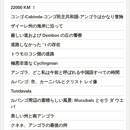
22000 KM ！
コンゴ-Cabinda-コンゴ民主共和国-アンゴラはかなり冒険
ザイーレ州の海岸に沿って
厳しい道および Dembos の丘の警察
道路しなかった ’ t の存在
トウモロコシ畑の迷路
極悪非道な Cyclingman
アンゴラ、どこ私は午前と呼ばれる中国語すべての時間
ルバンゴ: 市、カーニバルとクリスト レイ像
Tundavala
ルバンゴ周辺の素晴らしい風景: Mucubals とセラ ダ ウエ
バ
美しい州と南アンゴラ
クネネ、アンゴラの最後の州