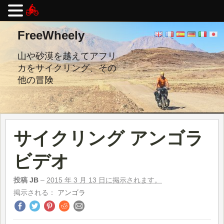
コ
FreeWheely
ン
テ
ン
山や砂漠を越えてアフリ
ツ
カをサイクリング、その
へ
他の冒険
ス
キ
ッ
プ
し
ま
サイクリング アンゴラ
す。
ビデオ
投稿
JB
–
2015 年 3 月 13 日に掲示されます。
掲示される：
アンゴラ