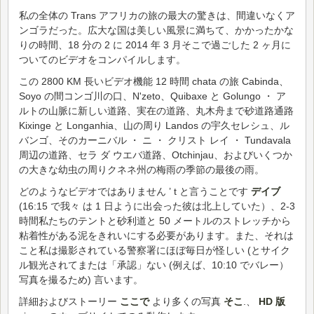
私の全体の Trans アフリカの旅の最大の驚きは、間違いなくア
ンゴラだった。広大な国は美しい風景に満ちて、かかったかな
りの時間、18 分の 2 に 2014 年 3 月そこで過ごした 2 ヶ月に
ついてのビデオをコンパイルします。
この 2800 KM 長いビデオ機能 12 時間 chata の旅 Cabinda、
Soyo の間コンゴ川の口、N'zeto、Quibaxe と Golungo ・ ア
ルトの山脈に新しい道路、実在の道路、丸木舟まで砂道路通路
Kixinge と Longanhia、山の周り Landos の宇久セレシュ、ル
バンゴ、そのカーニバル ・ ニ ・ クリスト レイ ・ Tundavala
周辺の道路、セラ ダ ウエバ道路、Otchinjau、およびいくつか
の大きな幼虫の周りクネネ州の梅雨の季節の最後の雨。
どのようなビデオではありません ’ t と言うことです
デイブ
(16:15 で我々 は 1 日ように出会った彼は北上していた）、2-3
時間私たちのテントと砂利道と 50 メートルのストレッチから
粘着性がある泥をきれいにする必要があります。また、それは
こと私は撮影されている警察署にほぼ毎日が怪しい (とサイク
ル観光されてまたは「承認」ない (例えば、10:10 でバレー）
写真を撮るため) 言います。
詳細およびストーリー
ここで
より多くの写真
そこ
.、
HD 版