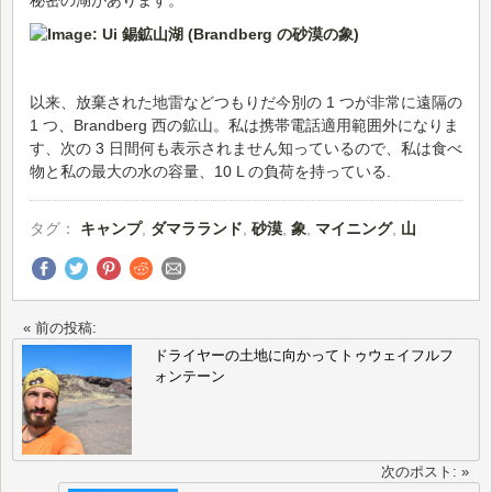
以来、放棄された地雷などつもりだ今別の 1 つが非常に遠隔の
1 つ、Brandberg 西の鉱山。私は携帯電話適用範囲外になりま
す、次の 3 日間何も表示されません知っているので、私は食べ
物と私の最大の水の容量、10 L の負荷を持っている.
タグ：
キャンプ
,
ダマラランド
,
砂漠
,
象
,
マイニング
,
山
« 前の投稿:
ドライヤーの土地に向かってトゥウェイフルフ
ォンテーン
次のポスト: »