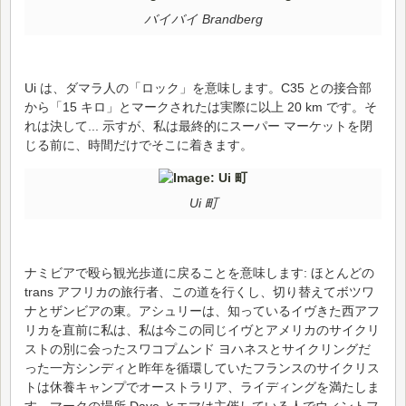
バイバイ Brandberg
Ui は、ダマラ人の「ロック」を意味します。C35 との接合部
から「15 キロ」とマークされたは実際に以上 20 km です。そ
れは決して... 示すが、私は最終的にスーパー マーケットを閉
じる前に、時間だけでそこに着きます。
Ui 町
ナミビアで殴ら観光歩道に戻ることを意味します: ほとんどの
trans アフリカの旅行者、この道を行くし、切り替えてボツワ
ナとザンビアの東。アシュリーは、知っているイヴきた西アフ
リカを直前に私は、私は今この同じイヴとアメリカのサイクリ
ストの別に会ったスワコプムンド ヨハネスとサイクリングだ
った一方シンディと昨年を循環していたフランスのサイクリス
トは休養キャンプでオーストラリア、ライディングを満たしま
す。マークの場所 Dave とエマは主催している人でウィントフ