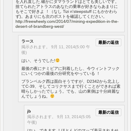
を入れ直した.確かにダマラランドはとても美しいです。
捨てられたアトラスのあなたの乗車が好きならあまりに
もそこで好きよ ！（なし Tizi n'steepstuff にもかかわら
ず)。あまりにも次のポストを確認してください。
http://freewheely.com/2014/07/mining-expedition-in-the-
desert-of-brandberg-west/
ラース
最新の返信
掲示されます。
9月 11, 2014(5:00 午
後)
はい、そうでした!
最後の夜にナミビアに到着したし、今ウィントフック
にいくつかの最後の分研究をやっている ！
ブランベルク西は面白そうですが、D2342から北上し
てC-39、そしてコリクサスまで行くことができれば素
晴らしかったでしょう。でも、山の東側は十分綺麗な
んでしょうね。
jb
最新の返信
掲示されます。
9月 13, 2014(5:05
午後)
はい、できます ！ほとんどのマップ表示されませ