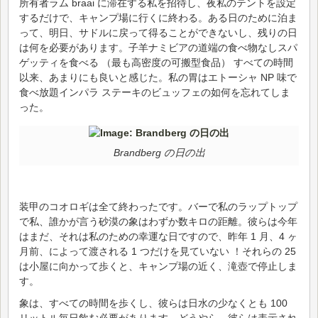
所有者ラム braai に滞在する私を招待し、夜私のテントを設定
するだけで、キャンプ場に行くに終わる。ある日のために泊ま
って、明日、サドルに戻って得ることができないし、残りの日
は何を必要があります。子羊ナミビアの道端の食べ物なしスパ
ゲッティを食べる （最も高密度の可搬型食品） すべての時間
以来、あまりにも良いと感じた。私の胃はエトーシャ NP 味で
食べ放題インパラ ステーキのビュッフェの如何を忘れてしま
った。
Brandberg の日の出
装甲のコオロギは全て終わったです。バーで私のラップトップ
で私、誰かが言う砂漠の象はわずか数キロの距離。彼らは今年
はまだ、それは私のための幸運な日ですので、昨年 1 月、4 ヶ
月前、によって渡される 1 つだけを見ていない ！それらの 25
は小屋に向かって歩くと、キャンプ場の近く、滝壺で停止しま
す。
象は、すべての時間を歩くし、彼らは日水の少なくとも 100