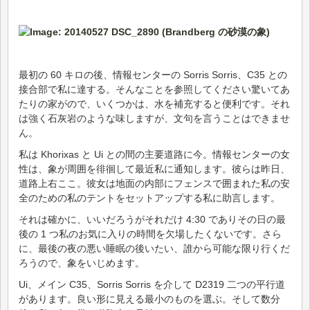
最初の 60 キロの後、情報センターの Sorris Sorris、C35 との
接合部で私に達する。そんなことを参照してください驚いてあ
たりの家がので、いくつかは、水を補充すると便利です。それ
は強く石灰岩のような味しますが、文句を言うことはできませ
ん。
私は Khorixas と Ui との間の主要道路に今。情報センターの女
性は、象が周囲を徘徊して最近私に通知します。彼らは昨日、
道路上右ここ。彼女は地面の内部にフェンスで囲まれた私の安
全のための私のテントをセットアップする私に助言します。
それは確かに、いいだろうがそれだけ 4:30 でありその日の最
後の 1 つ私のお気に入りの時間を欠場したくないです。さら
に、最後の夜の悪い睡眠の後いたい、誰から可能な限り行くだ
ろうので、象をいじめます。
Ui、メイン C35、Sorris Sorris を介して D2319 二つの平行道
があります。良い形に見える最小のものを選ぶ。そして数分