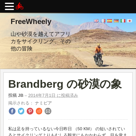
コ
FreeWheely
ン
テ
ン
山や砂漠を越えてアフリ
ツ
カをサイクリング、その
へ
他の冒険
ス
キ
ッ
プ
し
ま
Brandberg の砂漠の象
す。
投稿
JB
–
2014年7月1日 に投稿済み
掲示される：
ナミビア
私は足を持っているない今日昨日 （50 KM） の短いされてい
るとサイクリングよりもむしろ観光にもかかわらず、目を覚ま