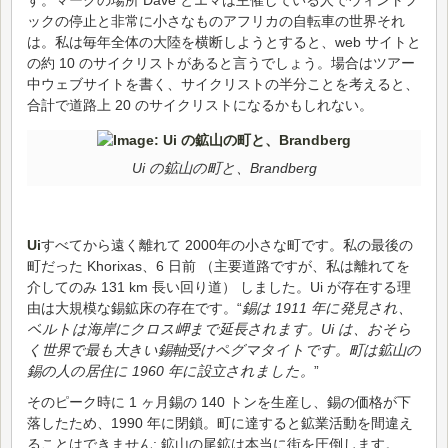
ックの停止と非常に小さなものアフリカの自転車の世界それ
は。私は毎年全体の大陸を横断しようとすると、web サイトと
の約 10 のサイクリストがあると言うでしょう。場合はツアー
中ウェブサイトを書く、サイクリストの半分ことを考えると、
合計で道路上 20 のサイクリストになるかもしれない。
Ui の鉱山の町と、Brandberg
Ui
すべてから遠く離れて 2000年の小さな町です。私の最後の
町だった Khorixas、6 日前 （主要道路ですが、私は離れてを
介してのみ 131 km 長い回り道） しました。Ui が存在する理
由は大規模な錫鉱床の存在です。“
錫は 1911 年に発見され、
ベルトは海岸にクロス岬まで延長されます。Ui は、おそら
く世界で最も大きい錫軸受けペグマタイトです。町は鉱山の
錫の人の居住に 1960 年に設立されました。
”
そのピーク時に 1 ヶ月錫の 140 トンを生産し、錫の価格が下
落したため、1990 年に閉鎖。町に達すると鉱業活動を間違え
ることはできません: 鉱山の尾鉱は本当に街を圧倒します。