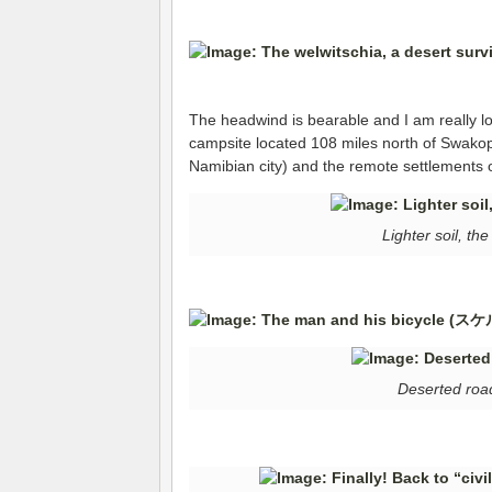
The headwind is bearable and I am really lo
campsite located 108 miles north of Swakop
Namibian city) and the remote settlements 
Lighter soil, th
Deserted road