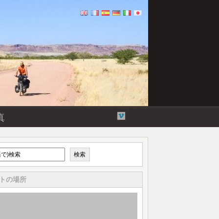
Flickr
Twitter
Vimeo
ユ
真
ー
チ
ュ
ー
検索
ブ
トの場所