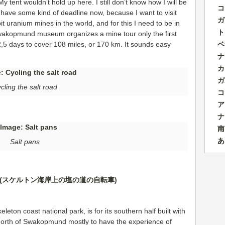
 My tent wouldn’t hold up here. I still don’t know how I will be
コ
 I have some kind of deadline now, because I want to visit
ガ
t uranium mines in the world, and for this I need to be in
ト
kopmund museum organizes a mine tour only the first
ベ
,5 days to cover 108 miles, or 170 km. It sounds easy
ナ
カ
ガ
cling the salt road
コ
ア
ナ
南
あ
Salt pans
n coast national park, is for its southern half built with
 north of Swakopmund mostly to have the experience of