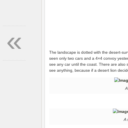
«
The landscape is dotted with the desert-surv
seen only two cars and a 4×4 convoy yester
see any car until the coast. There are also s
see anything, because if a desert lion decid
A
A 