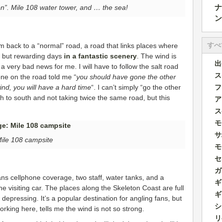
ナ
tion”. Mile 108 water tower, and … the sea!
ン
すべ
’m back to a “normal” road, a road that links places where
h but rewarding days
in a fantastic scenery
. The wind is
出
 very bad news for me. I will have to follow the salt road
ス
ne on the road told me “
you should have gone the other
フ
nd, you will have a hard time
“. I can’t simply “go the other
 to south and not taking twice the same road, but this
ア
ス
モ
サ
ile 108 campsite
モ
セ
ガ
eans cellphone coverage, two staff, water tanks, and a
ギ
e visiting car. The places along the Skeleton Coast are full
ギ
t depressing. It’s a popular destination for angling fans, but
シ
orking here, tells me the wind is not so strong.
リ