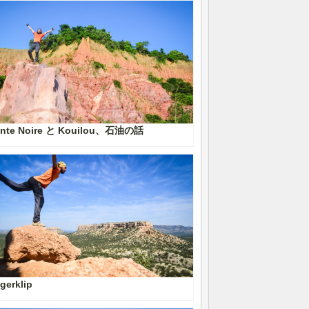
inte Noire と Kouilou、石油の話
gerklip