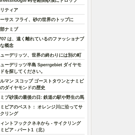
preetshoogte 峠を経由砂漠にドロップ
リティア
ーサス フライ、砂の世界のトップに
部ナミブ
707 は、遠く離れているのファッショナブ
な概念
ューデリッツ、世界の終わりには別の町
ューデリッツ半島 Sperrgebiet ダイヤモ
ドを探してください。
ルマン スコップ ゴーストタウンとナミビ
のダイヤモンドの歴史
ミブ砂漠の最後の日: 鉄道の駅や野生の馬
ミビアのベスト： オレンジ川に沿ってサ
クリング
ィントフッククネネから - サイクリング
ミビア - パート1（北）