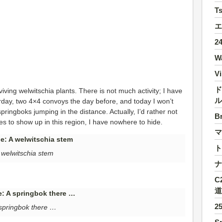
T
エ
2
W
Vi
ド
iving welwitschia plants. There is not much activity; I have
ル
day, two 4×4 convoys the day before, and today I won’t
pringboks jumping in the distance. Actually, I’d rather not
B
es to show up in this region, I have nowhere to hide.
マ
ト
 welwitschia stem
ナ
C
道
2
springbok there …