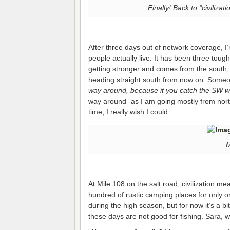
Finally! Back to “civiliza
After three days out of network coverage, I
people actually live. It has been three toug
getting stronger and comes from the south, a
heading straight south from now on. Someo
way around, because it you catch the SW wi
way around” as I am going mostly from north
time, I really wish I could.
M
At Mile 108 on the salt road, civilization m
hundred of rustic camping places for only on
during the high season, but for now it’s a bi
these days are not good for fishing. Sara, w