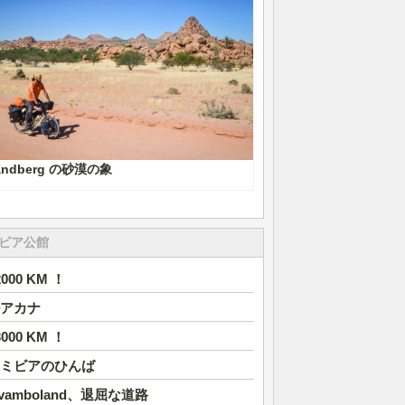
andberg の砂漠の象
ビア公館
2000 KM ！
アカナ
3000 KM ！
ミビアのひんば
vamboland、退屈な道路