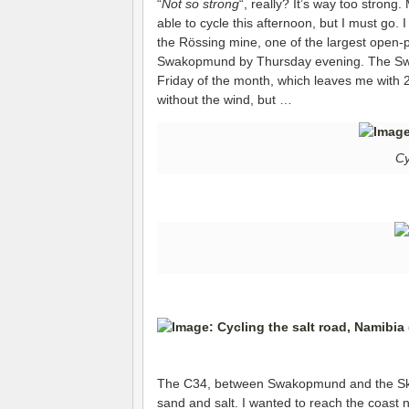
“
Not so strong
“, really? It’s way too strong.
able to cycle this afternoon, but I must go.
the Rössing mine, one of the largest open-pi
Swakopmund by Thursday evening. The Swa
Friday of the month, which leaves me with 2
without the wind, but …
Cy
The C34, between Swakopmund and the Skeleto
sand and salt. I wanted to reach the coast