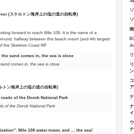
S
ソ
ソ
南
oking forward to reach Mile 108. It is the name of a
D
mund, halfway between this beach resort (and 4th largest
ル
of the Skeleton Coast NP.
リ
リ
e sand comes in, the sea is close
ン
コ
ア
ナ
ナ
s of the Dorob National Park
イ
ウ
ナ