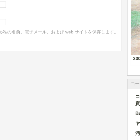
私の名前、電子メール、および web サイトを保存します。
23
コー
コ
資
B
ヤ
汚