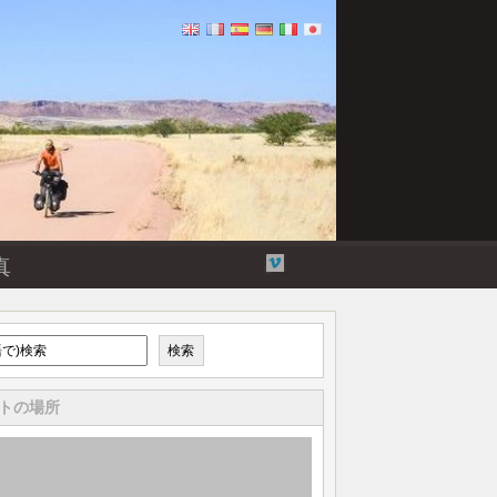
Flickr
Twitter
Vimeo
ユ
真
ー
チ
ュ
ー
検索
ブ
トの場所