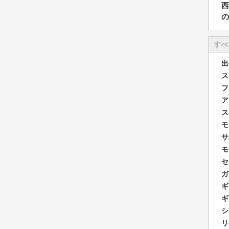
西
の
すべ
出
ス
フ
ア
ス
モ
サ
モ
セ
ガ
ギ
ギ
シ
リ