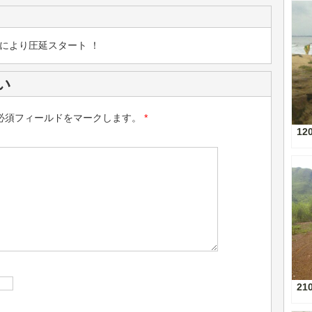
により圧延スタート ！
い
必須フィールドをマークします。
*
12
21