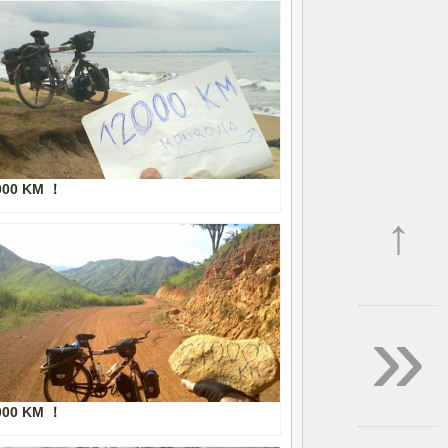
000 KM ！
↑
»
000 KM ！