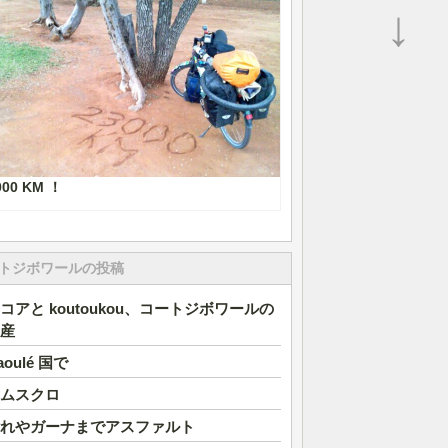
↓
000 KM ！
トジボワールの投稿
コアと koutoukou、コートジボワールの
産
aoulé 国で
ムスクロ
れやガーナまでアスファルト