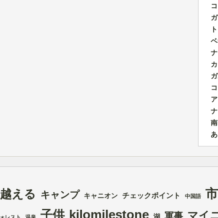
コ
ガ
ト
ベ
ナ
カ
ガ
コ
ア
ナ
南
あ
市
を越える
キャンプ
チェックポイント
キャニオン
中国語
kilomilestone
子供
マイ
軍事
湖
ォレスト
温泉