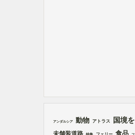
国境
動物
アトラス
アンダルシア
食品
未舗装道路
フェリー
特集
フ