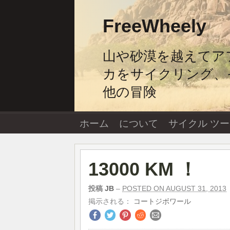
コ
ン
FreeWheely
テ
ン
ツ
山や砂漠を越えてア
へ
ス
カをサイクリング、
キ
ッ
他の冒険
プ
し
ま
す。
ホーム
について
サイクル ツ
13000 KM ！
投稿
JB
–
POSTED ON AUGUST 31, 2013
掲示される：
コートジボワール