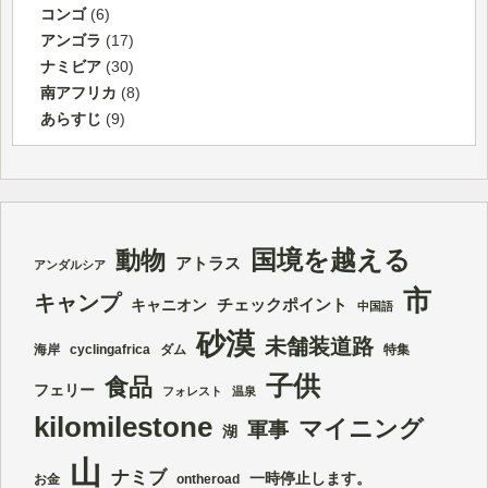
コンゴ
(6)
アンゴラ
(17)
ナミビア
(30)
南アフリカ
(8)
あらすじ
(9)
国境を越える
動物
アトラス
アンダルシア
市
キャンプ
チェックポイント
キャニオン
中国語
砂漠
未舗装道路
海岸
cyclingafrica
ダム
特集
子供
食品
フェリー
フォレスト
温泉
kilomilestone
マイニング
軍事
湖
山
ナミブ
一時停止します。
お金
ontheroad