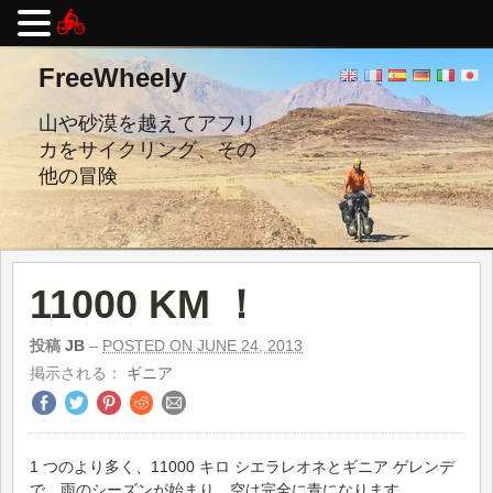
コ
FreeWheely
ン
テ
ン
山や砂漠を越えてアフリ
ツ
カをサイクリング、その
へ
他の冒険
ス
キ
ッ
プ
し
ま
11000 KM ！
す。
投稿
JB
–
POSTED ON JUNE 24, 2013
掲示される：
ギニア
1 つのより多く、11000 キロ シエラレオネとギニア ゲレンデ
で。雨のシーズンが始まり、空は完全に青になります。