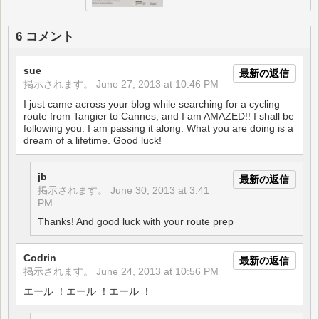
6 コメント
sue
最新の返信
掲示されます。
June 27, 2013 at 10:46 PM
I just came across your blog while searching for a cycling
route from Tangier to Cannes, and I am AMAZED!! I shall be
following you. I am passing it along. What you are doing is a
dream of a lifetime. Good luck!
jb
最新の返信
掲示されます。
June 30, 2013 at 3:41
PM
Thanks! And good luck with your route prep
Codrin
最新の返信
掲示されます。
June 24, 2013 at 10:56 PM
エール ！エール ！エール ！