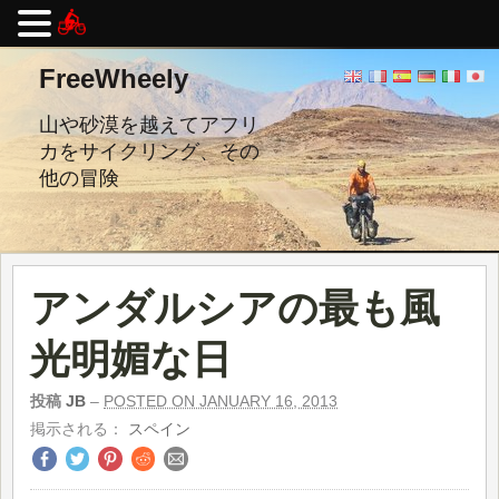
コ
FreeWheely
ン
テ
ン
山や砂漠を越えてアフリ
ツ
カをサイクリング、その
へ
他の冒険
ス
キ
ッ
プ
し
ま
アンダルシアの最も風
す。
光明媚な日
投稿
JB
–
POSTED ON JANUARY 16, 2013
掲示される：
スペイン