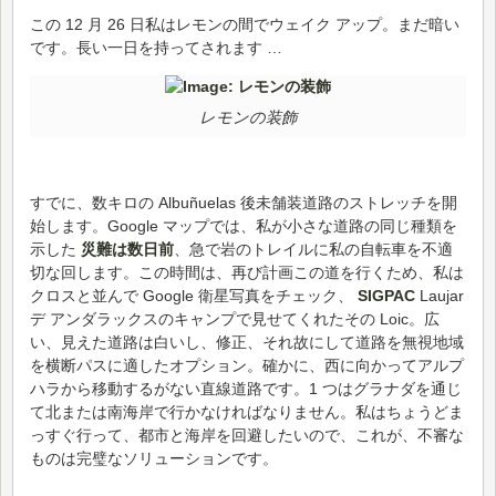
この 12 月 26 日私はレモンの間でウェイク アップ。まだ暗い
です。長い一日を持ってされます …
レモンの装飾
すでに、数キロの Albuñuelas 後未舗装道路のストレッチを開
始します。Google マップでは、私が小さな道路の同じ種類を
示した
災難は数日前
、急で岩のトレイルに私の自転車を不適
切な回します。この時間は、再び計画この道を行くため、私は
クロスと並んで Google 衛星写真をチェック、
SIGPAC
Laujar
デ アンダラックスのキャンプで見せてくれたその Loic。広
い、見えた道路は白いし、修正、それ故にして道路を無視地域
を横断パスに適したオプション。確かに、西に向かってアルプ
ハラから移動するがない直線道路です。1 つはグラナダを通じ
て北または南海岸で行かなければなりません。私はちょうどま
っすぐ行って、都市と海岸を回避したいので、これが、不審な
ものは完璧なソリューションです。