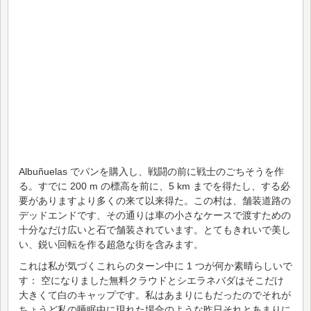
Albuñuelas でパンを購入し、戦闘の前に戦士のごちそうを作
る。すでに 200 m の標高を前に、5 km までを得たし、する必
要がありますより多くの来て以来得た。この村は、舗装道路の
デッドエンドです、その通りは車の小さなケースで渡すための
十分なだけ広いと石で舗装されています。とてもきれいで美し
い、鋭い回転を作る超急な街を含みます。
これは私が気づくこれらのターン中に 1 つが何か素晴らしいで
す： 空になりました無料クラウドとシエラネバダはそこだけ
大きくて白のキャップです。私はあまりにもだったのでそれが
ちょうど私の睡眠中に現れた場合のような昨日それとあまりに