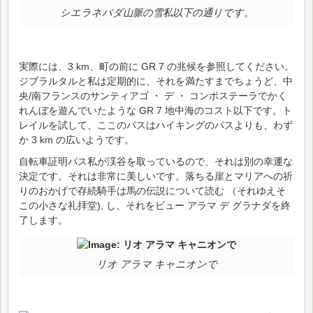
シエラネバダ山脈の雪私以下の通りです。
実際には、3 km、町の前に GR 7 の兆候を参照してください。
ジブラルタルと私は定期的に、それを満たすまでちょうど、中
央/南フランスのサンティアゴ ・ デ ・ コンポステーラでかく
れんぼを遊んでいたような GR 7 地中海のコスト以下です。ト
レイルを試して、ここのパスはハイキングのパスよりも、わず
か 3 km の広いようです。
自転車証明パス私が渓谷を取っているので、それは別の幸運な
決定です。それは非常に美しいです。落ちる崖とマリアへの祈
りのおかげで存続騎手は馬の伝説について読む （それゆえそ
この小さな礼拝堂), し、それをビュー アラマ デ グラナダを終
了します。
リオ アラマ キャニオンで