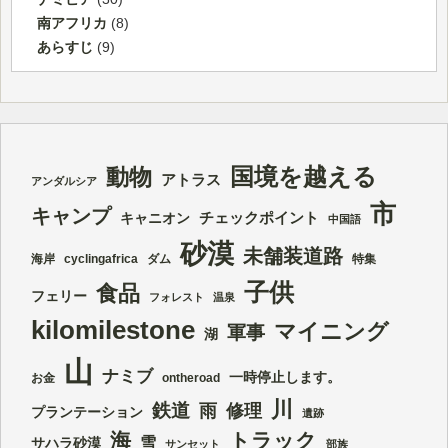
南アフリカ
(8)
あらすじ
(9)
国境を越える
動物
アトラス
アンダルシア
市
キャンプ
チェックポイント
キャニオン
中国語
砂漠
未舗装道路
海岸
cyclingafrica
ダム
特集
子供
食品
フェリー
フォレスト
温泉
kilomilestone
マイニング
軍事
湖
山
ナミブ
一時停止します。
お金
ontheroad
川
鉄道
雨
修理
プランテーション
遺跡
海
トラック
雪
サハラ砂漠
サンセット
部族