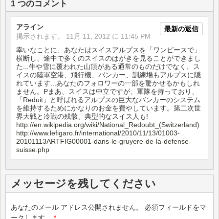
1 つのコメント
アライン
最新の返信
掲示されます。
11月 11, 2012 に 11:45 PM
幸いなことに、あなたはスイスアルプスを「ワンピースで」
横断し、途中で多くのスイスのはがきを見ることができまし
た...牛や雪に覆われた山頂がある通常のものだけでなく、ス
イスの陸軍空港、飛行機、バンカー、訓練場もアルプスに隠
れています...あなたのフォロワーの一部を驚かせるかもしれ
ません。Pまあ、スイスは中立ですが、軍隊を持っており、
「Reduit」と呼ばれるアルプスの巨大なバンカーのシステム
を維持するためにかなりのお金を費やしています。第二次世
界大戦と冷戦の残骸、典型的なスイス人も!
http://en.wikipedia.org/wiki/National_Redoubt_(Switzerland)
http://www.lefigaro.fr/international/2010/11/13/01003-
20101113ARTFIG00001-dans-le-gruyere-de-la-defense-
suisse.php
メッセージを残してください
あなたのメール アドレス公開されません。
必須フィールドをマ
ークします。
*