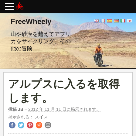
コ
FreeWheely
ン
テ
ン
山や砂漠を越えてアフリ
ツ
カをサイクリング、その
へ
他の冒険
ス
キ
ッ
プ
し
ま
アルプスに入るを取得
す。
します。
投稿
JB
–
2012 年 11 月 11 日に掲示されます。
掲示される：
スイス