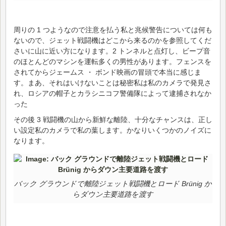
周りの 1 つようなので注意を払う私と兆候警告については何も
ないので、ジェット戦闘機はどこから来るのかを参照してくだ
さいに山に近い方になります。2 トンネルと点灯し、ビープ音
のほとんどのマシンを運転多くの男性があります。フェンスを
されてからジェームス ・ ボンド映画の冒頭で本当に感じま
す。まあ、それはいけないことは秘密私は私のカメラで発見さ
れ、ロシアの帽子とカラシニコフ警備隊によって逮捕されなか
った
その後 3 戦闘機の山から新鮮な離陸、十分なチャンスは、正し
い設定私のカメラで私の葉します。かなりいくつかのノイズに
なります。
バック グラウンドで離陸ジェット戦闘機とロード Brünig か
らダウン主要道路を渡す