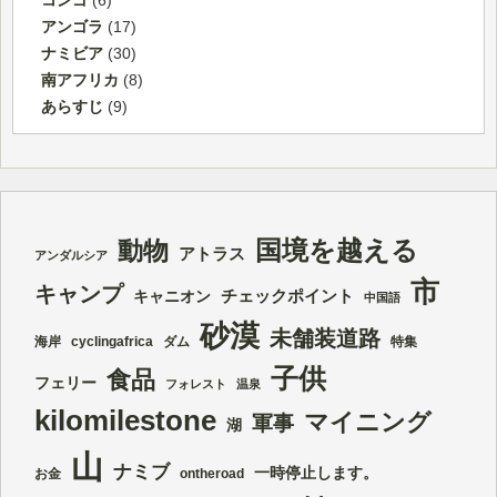
コンゴ
(6)
アンゴラ
(17)
ナミビア
(30)
南アフリカ
(8)
あらすじ
(9)
国境を越える
動物
アトラス
アンダルシア
市
キャンプ
チェックポイント
キャニオン
中国語
砂漠
未舗装道路
海岸
cyclingafrica
ダム
特集
子供
食品
フェリー
フォレスト
温泉
kilomilestone
マイニング
軍事
湖
山
ナミブ
一時停止します。
お金
ontheroad