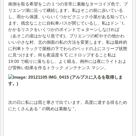
南側を取る希望をこの 1 つの非常に素敵なターコイズ色で、ブ
リエンツ湖に沿って継続します。私はそこの前に歩いている
し、雨から保護、いらいくつかピクニック小屋がある知ってい
ます。残念なことに自転車パスが閉じているし、私はドン ’ t、
かかるリスクをいくつかのポイントで u ターンしなければ
（あそこの崖はかなり急です)。ブリエンツの町やその他かわ
いい小さな村、北の側面の私の方法を変更します。私は最終的
に列車トラックで屋根の下でわらのベッドの上にスリープ状態
に見つけます。何も夜温度 6 ℃ にドロップすること私は
19:00 で眠りに落ちるし、よく眠る。例外には夜にライトおよ
び雷怖い効果を作るトラック メンテナンス マシン。
次の日に私には雨と寒さで出ています。高度に達する得るため
にたくさんある “ の眺めは素敵な ”。