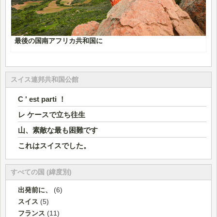
最後の国南アフリカ共和国に
スイス連邦共和国公館
C ' est parti ！
レ ケースで立ち往生
山、素敵な最も困難です
これはスイスでした。
すべての国 (緯度別)
出発前に、
(6)
スイス
(5)
フランス
(11)