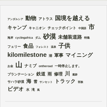
国境を越える
動物
アトラス
アンダルシア
市
キャンプ
チェックポイント
キャニオン
中国語
砂漠
未舗装道路
海岸
cyclingafrica
ダム
特集
子供
食品
フェリー
フォレスト
温泉
kilomilestone
マイニング
軍事
湖
山
ナミブ
一時停止します。
お金
ontheroad
川
鉄道
雨
修理
プランテーション
遺跡
海
トラック
雪
サハラ砂漠
サンセット
部族
ビデオ
水
滝
風