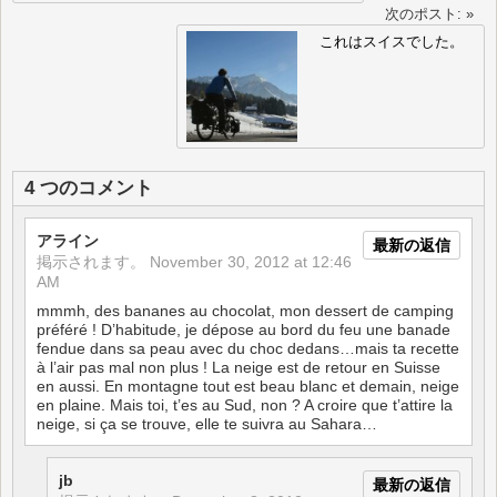
次のポスト: »
これはスイスでした。
4 つのコメント
アライン
最新の返信
掲示されます。
November 30, 2012 at 12:46
AM
mmmh, des bananes au chocolat, mon dessert de camping
préféré ! D’habitude, je dépose au bord du feu une banade
fendue dans sa peau avec du choc dedans…mais ta recette
à l’air pas mal non plus ! La neige est de retour en Suisse
en aussi. En montagne tout est beau blanc et demain, neige
en plaine. Mais toi, t’es au Sud, non ? A croire que t’attire la
neige, si ça se trouve, elle te suivra au Sahara…
jb
最新の返信