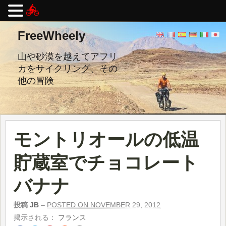
コ
FreeWheely
ン
テ
ン
山や砂漠を越えてアフリ
ツ
カをサイクリング、その
へ
他の冒険
ス
キ
ッ
プ
し
ま
モントリオールの低温
す。
貯蔵室でチョコレート
バナナ
投稿
JB
–
POSTED ON NOVEMBER 29, 2012
掲示される：
フランス