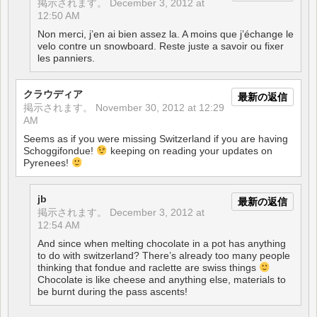
掲示されます。
December 3, 2012 at
12:50 AM
Non merci, j’en ai bien assez la. A moins que j’échange le
velo contre un snowboard. Reste juste a savoir ou fixer
les panniers.
クラウディア
最新の返信
掲示されます。
November 30, 2012 at 12:29
AM
Seems as if you were missing Switzerland if you are having
Schoggifondue!
keeping on reading your updates on
Pyrenees!
jb
最新の返信
掲示されます。
December 3, 2012 at
12:54 AM
And since when melting chocolate in a pot has anything
to do with switzerland? There’s already too many people
thinking that fondue and raclette are swiss things
Chocolate is like cheese and anything else, materials to
be burnt during the pass ascents!