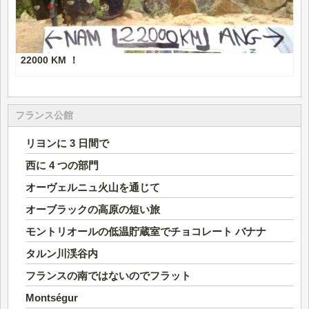
22000 KM ！
フランス公館
リヨンに 3 日間で
西に 4 つの部門
オーヴェルニュ火山を通じて
オーブラックの高原の短い旅
モントリオールの低温貯蔵室でチョコレート バナナ
タルン川渓谷内
フランスの南ではないのでフラット
Montségur