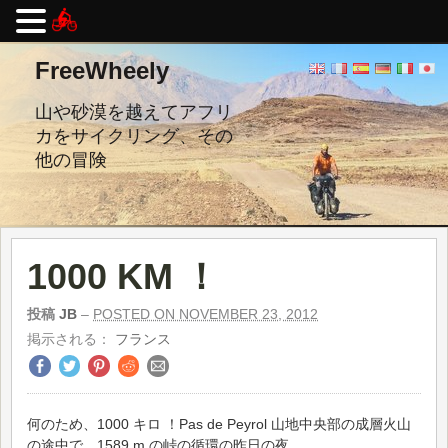
コ
FreeWheely
ン
テ
ン
山や砂漠を越えてアフリ
ツ
カをサイクリング、その
へ
他の冒険
ス
キ
ッ
プ
し
ま
1000 KM ！
す。
投稿
JB
–
POSTED ON NOVEMBER 23, 2012
掲示される：
フランス
何のため、1000 キロ ！Pas de Peyrol 山地中央部の成層火山
の途中で、1589 m の峠の循環の昨日の夜。