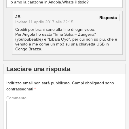
Io amo la canzone in Angola.Whats il titolo?
JB
Risposta
Inviato
11 aprile 2017 alle 22:15
Crediti per brani sono alla fine di ogni video.
Per Angola ho usato "Irma Sofia – Zungeira"
(youtoubeable) e "Libala Oyo", per cui non so più, che è
venuto a me come un mp3 su una chiavetta USB in
Congo Brazza.
Lasciare una risposta
Indirizzo email non sarà pubblicato.
Campi obbligatori sono
contrassegnati
*
Commento