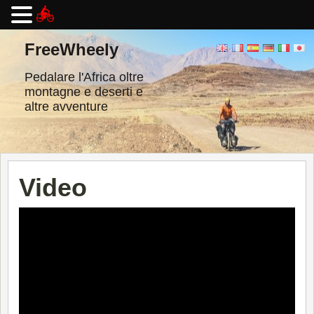
Vai
al
FreeWheely
contenuto
Pedalare l'Africa oltre
montagne e deserti e
altre avventure
Video