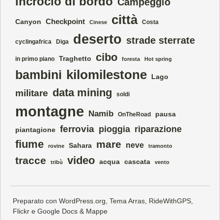
incrocio di bordo
Campeggio
città
Checkpoint
Canyon
Costa
Cinese
deserto
strade sterrate
cyclingafrica
Diga
cibo
Traghetto
in primo piano
foresta
Hot spring
kilomilestone
bambini
Lago
data mining
militare
soldi
montagne
Namib
pausa
OnTheRoad
ferrovia
pioggia
riparazione
piantagione
fiume
mare
neve
Sahara
rovine
tramonto
video
tracce
acqua
cascata
tribù
vento
Preparato con
WordPress.org
,
Tema Arras
,
RideWithGPS
,
Flickr
e Google
Docs
&
Mappe