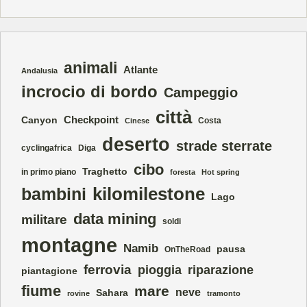
animali
Atlante
Andalusia
incrocio di bordo
Campeggio
città
Checkpoint
Canyon
Costa
Cinese
deserto
strade sterrate
cyclingafrica
Diga
cibo
Traghetto
in primo piano
foresta
Hot spring
kilomilestone
bambini
Lago
data mining
militare
soldi
montagne
Namib
pausa
OnTheRoad
ferrovia
pioggia
riparazione
piantagione
fiume
mare
neve
Sahara
rovine
tramonto