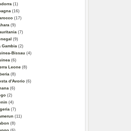
ndorra
(1)
pagna
(16)
arocco
(17)
ahara
(9)
uritania
(7)
enegal
(9)
a Gambia
(2)
uinea-Bissau
(4)
uinea
(6)
erra Leone
(8)
beria
(8)
sta d'Avorio
(6)
hana
(6)
ogo
(2)
enin
(4)
geria
(7)
amerun
(11)
abon
(8)
ongo
(6)