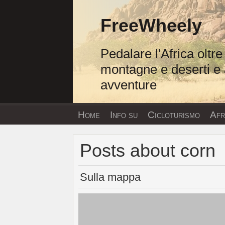
Vai
al
FreeWheely
contenuto
Pedalare l'Africa oltre
montagne e deserti e 
avventure
Home
Info su
Cicloturismo
Afri
Posts about corn
Sulla mappa