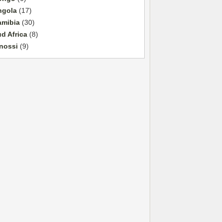
ngola
(17)
amibia
(30)
d Africa
(8)
nossi
(9)