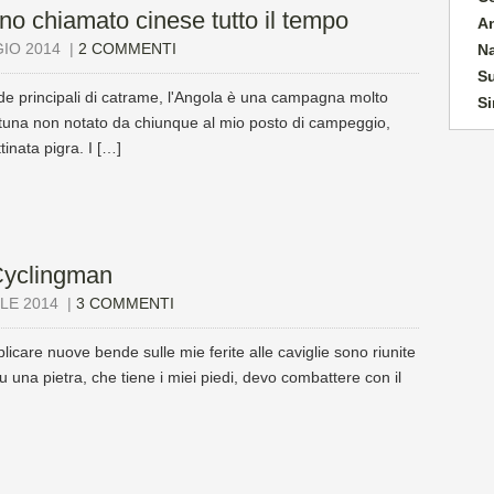
no chiamato cinese tutto il tempo
A
GIO 2014
|
2 COMMENTI
N
Su
rade principali di catrame, l'Angola è una campagna molto
Si
fortuna non notato da chiunque al mio posto di campeggio,
inata pigra. I […]
Cyclingman
ILE 2014
|
3 COMMENTI
plicare nuove bende sulle mie ferite alle caviglie sono riunite
 una pietra, che tiene i miei piedi, devo combattere con il