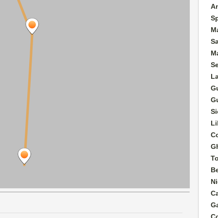
A
S
M
S
Ma
S
L
G
G
Si
Li
Co
G
T
B
Ni
C
G
C