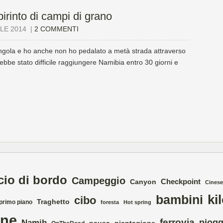
birinto di campi di grano
ILE 2014
|
2 COMMENTI
 Angola e ho anche non ho pedalato a metà strada attraverso
ebbe stato difficile raggiungere Namibia entro 30 giorni e
cio di bordo
Campeggio
Checkpoint
Canyon
Cinese
ki
bambini
cibo
Traghetto
 primo piano
foresta
Hot spring
ne
ferrovia
piogg
Namib