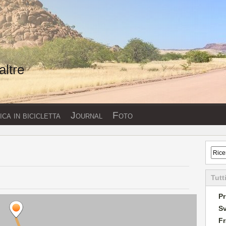
altre
ca in bicicletta
Journal
Foto
Tutt
Pr
Sv
Fr