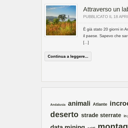
Attraverso un la
PUBBLICATO IL 18 APR
È già stato 20 giorni in
il paese. Sapevo che sar
[...]
Continua a leggere...
incro
animali
Atlante
Andalusia
deserto
strade sterrate
in
montag
data mining