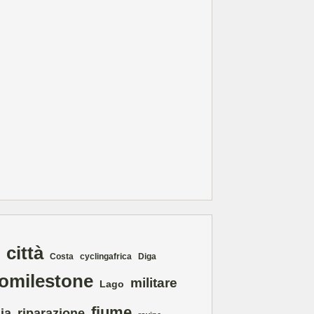
città
Costa
cyclingafrica
Diga
lomilestone
militare
Lago
fiume
ia
riparazione