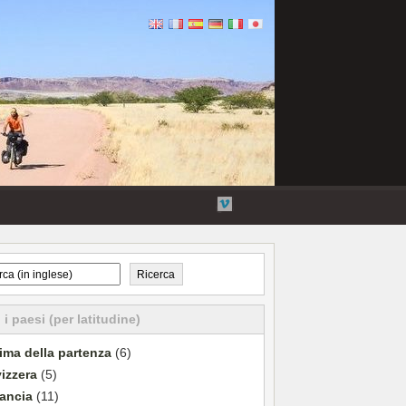
Flickr
Twitter
Collegamenti
Vimeo
esterni
Ricerca
i i paesi (per latitudine)
ima della partenza
(6)
izzera
(5)
ancia
(11)