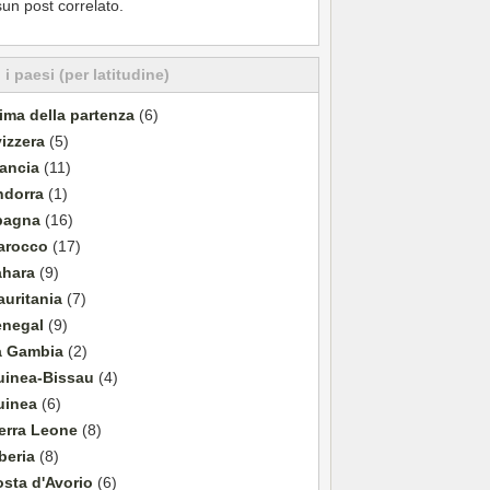
un post correlato.
i i paesi (per latitudine)
ima della partenza
(6)
izzera
(5)
ancia
(11)
ndorra
(1)
pagna
(16)
arocco
(17)
ahara
(9)
uritania
(7)
enegal
(9)
a Gambia
(2)
uinea-Bissau
(4)
uinea
(6)
erra Leone
(8)
beria
(8)
sta d'Avorio
(6)