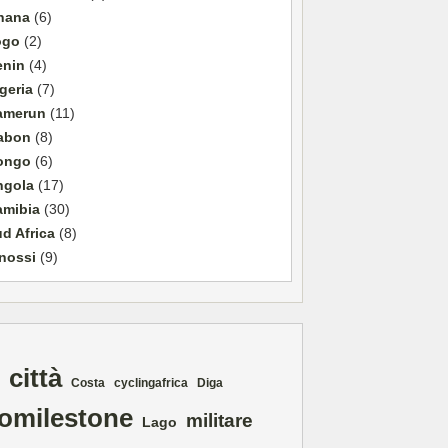
hana
(6)
ogo
(2)
enin
(4)
geria
(7)
amerun
(11)
abon
(8)
ongo
(6)
ngola
(17)
amibia
(30)
d Africa
(8)
nossi
(9)
città
Costa
cyclingafrica
Diga
lomilestone
militare
Lago