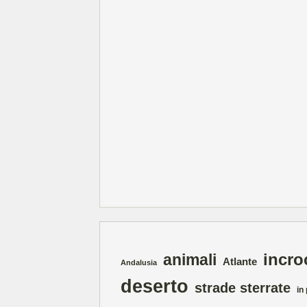
incro
animali
Atlante
Andalusia
deserto
strade sterrate
in