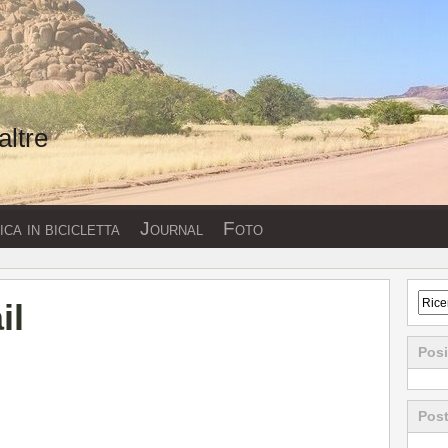
altre
ca in bicicletta
Journal
Foto
il
Posi
Post