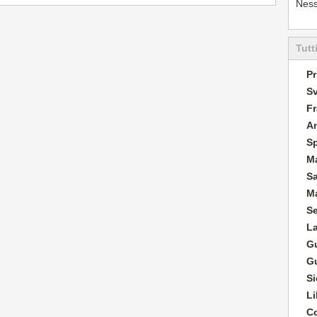
Ness
Tutt
Pr
Sv
Fr
A
S
M
S
Ma
S
L
G
G
Si
Li
Co