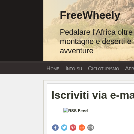
Vai
al
FreeWheely
contenuto
Pedalare l'Africa oltre
montagne e deserti e 
avventure
Home
Info su
Cicloturismo
Afri
Iscriviti via e-ma