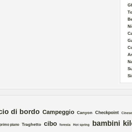
G
T
B
Ni
C
G
C
A
N
Su
Si
cio di bordo
Campeggio
Checkpoint
Canyon
Cinese
ki
bambini
cibo
Traghetto
 primo piano
foresta
Hot spring