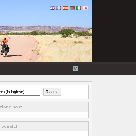
Flickr
Twitter
Collegamenti
Vimeo
esterni
Ricerca
zione post
 correlati