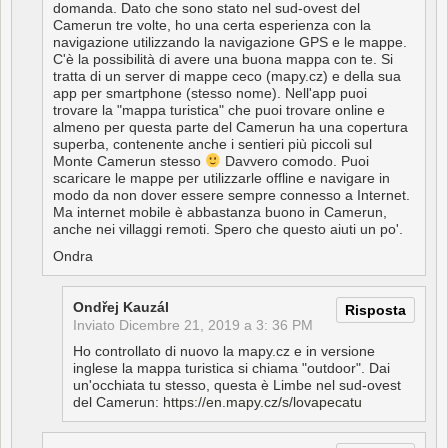
domanda. Dato che sono stato nel sud-ovest del
Camerun tre volte, ho una certa esperienza con la
navigazione utilizzando la navigazione GPS e le mappe.
C'è la possibilità di avere una buona mappa con te. Si
tratta di un server di mappe ceco (mapy.cz) e della sua
app per smartphone (stesso nome). Nell'app puoi
trovare la "mappa turistica" che puoi trovare online e
almeno per questa parte del Camerun ha una copertura
superba, contenente anche i sentieri più piccoli sul
Monte Camerun stesso
Davvero comodo. Puoi
scaricare le mappe per utilizzarle offline e navigare in
modo da non dover essere sempre connesso a Internet.
Ma internet mobile è abbastanza buono in Camerun,
anche nei villaggi remoti. Spero che questo aiuti un po'.
Ondra
Ondřej Kauzál
Risposta
Inviato
Dicembre 21, 2019 a 3: 36 PM
Ho controllato di nuovo la mapy.cz e in versione
inglese la mappa turistica si chiama "outdoor". Dai
un'occhiata tu stesso, questa è Limbe nel sud-ovest
del Camerun:
https://en.mapy.cz/s/lovapecatu