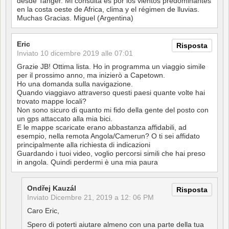
desde Tanger. Mi consulta es por los vientos predominantes
en la costa oeste de Africa, clima y el régimen de lluvias.
Muchas Gracias. Miguel (Argentina)
Eric
Risposta
Inviato
10 dicembre 2019 alle 07:01
Grazie JB! Ottima lista. Ho in programma un viaggio simile
per il prossimo anno, ma inizierò a Capetown.
Ho una domanda sulla navigazione.
Quando viaggiavo attraverso questi paesi quante volte hai
trovato mappe locali?
Non sono sicuro di quanto mi fido della gente del posto con
un gps attaccato alla mia bici.
E le mappe scaricate erano abbastanza affidabili, ad
esempio, nella remota Angola/Camerun? O ti sei affidato
principalmente alla richiesta di indicazioni
Guardando i tuoi video, voglio percorsi simili che hai preso
in angola. Quindi perdermi è una mia paura
Ondřej Kauzál
Risposta
Inviato
Dicembre 21, 2019 a 12: 06 PM
Caro Eric,
Spero di poterti aiutare almeno con una parte della tua