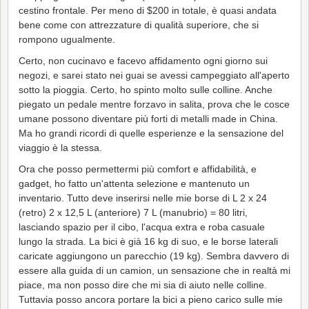
cestino frontale. Per meno di $200 in totale, è quasi andata
bene come con attrezzature di qualità superiore, che si
rompono ugualmente.
Certo, non cucinavo e facevo affidamento ogni giorno sui
negozi, e sarei stato nei guai se avessi campeggiato all'aperto
sotto la pioggia. Certo, ho spinto molto sulle colline. Anche
piegato un pedale mentre forzavo in salita, prova che le cosce
umane possono diventare più forti di metalli made in China.
Ma ho grandi ricordi di quelle esperienze e la sensazione del
viaggio è la stessa.
Ora che posso permettermi più comfort e affidabilità, e
gadget, ho fatto un'attenta selezione e mantenuto un
inventario. Tutto deve inserirsi nelle mie borse di L 2 x 24
(retro) 2 x 12,5 L (anteriore) 7 L (manubrio) = 80 litri,
lasciando spazio per il cibo, l'acqua extra e roba casuale
lungo la strada. La bici è già 16 kg di suo, e le borse laterali
caricate aggiungono un parecchio (19 kg). Sembra davvero di
essere alla guida di un camion, un sensazione che in realtà mi
piace, ma non posso dire che mi sia di aiuto nelle colline.
Tuttavia posso ancora portare la bici a pieno carico sulle mie