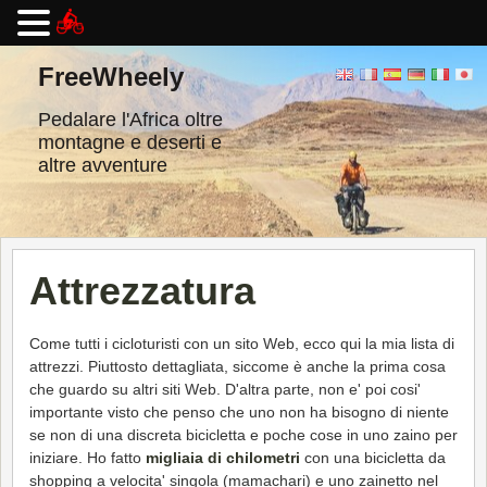
Vai
al
FreeWheely
contenuto
Pedalare l'Africa oltre
montagne e deserti e
altre avventure
Attrezzatura
Come tutti i cicloturisti con un sito Web, ecco qui la mia lista di
attrezzi. Piuttosto dettagliata, siccome è anche la prima cosa
che guardo su altri siti Web. D'altra parte, non e' poi cosi'
importante visto che penso che uno non ha bisogno di niente
se non di una discreta bicicletta e poche cose in uno zaino per
iniziare. Ho fatto
migliaia di chilometri
con una bicicletta da
shopping a velocita' singola (mamachari) e uno zainetto nel