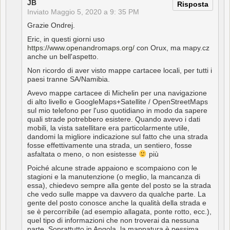
JB
Risposta
Inviato
Maggio 5, 2020 a 9: 35 PM
Grazie Ondrej.
Eric, in questi giorni uso
https://www.openandromaps.org/
con Orux, ma mapy.cz
anche un bell'aspetto.
Non ricordo di aver visto mappe cartacee locali, per tutti i
paesi tranne SA/Namibia.
Avevo mappe cartacee di Michelin per una navigazione
di alto livello e GoogleMaps+Satellite / OpenStreetMaps
sul mio telefono per l'uso quotidiano in modo da sapere
quali strade potrebbero esistere. Quando avevo i dati
mobili, la vista satellitare era particolarmente utile,
dandomi la migliore indicazione sul fatto che una strada
fosse effettivamente una strada, un sentiero, fosse
asfaltata o meno, o non esistesse
più
Poiché alcune strade appaiono e scompaiono con le
stagioni e la manutenzione (o meglio, la mancanza di
essa), chiedevo sempre alla gente del posto se la strada
che vedo sulle mappe va davvero da qualche parte. La
gente del posto conosce anche la qualità della strada e
se è percorribile (ad esempio allagata, ponte rotto, ecc.),
quel tipo di informazioni che non troverai da nessuna
parte. Soprattutto in Angola, la mappatura è pessima.