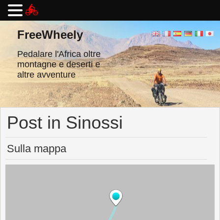
Vai
al
FreeWheely
contenuto
Pedalare l'Africa oltre
montagne e deserti e
altre avventure
Post in Sinossi
Sulla mappa