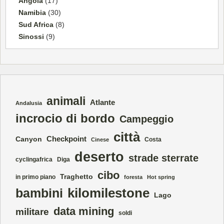
Angola
(17)
Namibia
(30)
Sud Africa
(8)
Sinossi
(9)
animali
Atlante
Andalusia
incrocio di bordo
Campeggio
città
Checkpoint
Canyon
Costa
Cinese
deserto
strade sterrate
cyclingafrica
Diga
cibo
Traghetto
in primo piano
foresta
Hot spring
kilomilestone
bambini
Lago
data mining
militare
soldi