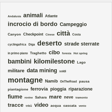
animali
Atlante
Andalusia
incrocio di bordo
Campeggio
città
Checkpoint
Canyon
Costa
Cinese
deserto
strade sterrate
cyclingafrica
Diga
cibo
Traghetto
in primo piano
foresta
Hot spring
kilomilestone
bambini
Lago
data mining
militare
soldi
montagne
Namib
pausa
OnTheRoad
ferrovia
pioggia
riparazione
piantagione
fiume
mare
neve
Sahara
rovine
tramonto
video
tracce
acqua
cascata
tribù
vento