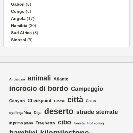
Gabon
(8)
Congo
(6)
Angola
(17)
Namibia
(30)
Sud Africa
(8)
Sinossi
(9)
animali
Atlante
Andalusia
incrocio di bordo
Campeggio
città
Checkpoint
Canyon
Costa
Cinese
deserto
strade sterrate
cyclingafrica
Diga
cibo
Traghetto
in primo piano
foresta
Hot spring
kilomilestone
bambini