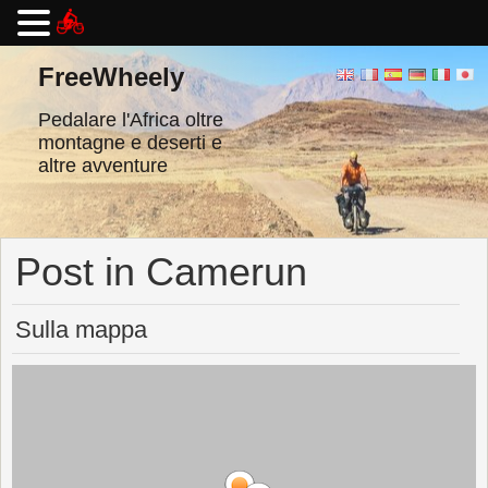
Vai
al
FreeWheely
contenuto
Pedalare l'Africa oltre
montagne e deserti e
altre avventure
Post in Camerun
Sulla mappa