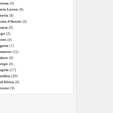
uinea
(6)
erra Leone
(8)
beria
(8)
sta d'Avorio
(6)
hana
(6)
ogo
(2)
enin
(4)
geria
(7)
amerun
(11)
abon
(8)
ongo
(6)
ngola
(17)
amibia
(30)
d Africa
(8)
nossi
(9)