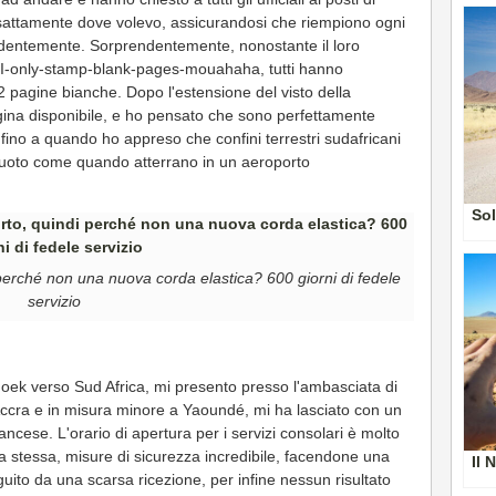
i esattamente dove volevo, assicurandosi che riempiono ogni
edentemente. Sorprendentemente, nonostante il loro
i I-only-stamp-blank-pages-mouahaha, tutti hanno
 pagine bianche. Dopo l'estensione del visto della
ina disponibile, e ho pensato che sono perfettamente
 fino a quando ho appreso che confini terrestri sudafricani
 vuoto come quando atterrano in un aeroporto
Sol
rché non una nuova corda elastica? 600 giorni di fedele
servizio
dhoek verso Sud Africa, mi presento presso l'ambasciata di
ccra e in misura minore a Yaoundé, mi ha lasciato con un
ncese. L'orario di apertura per i servizi consolari è molto
ta stessa, misure di sicurezza incredibile, facendone una
Il 
guito da una scarsa ricezione, per infine nessun risultato