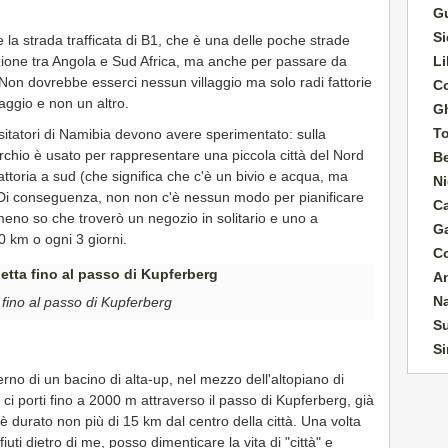
G
Si
 la strada trafficata di B1, che è una delle poche strade
Li
ione tra Angola e Sud Africa, ma anche per passare da
 Non dovrebbe esserci nessun villaggio ma solo radi fattorie
Co
llaggio e non un altro.
G
T
 visitatori di Namibia devono avere sperimentato: sulla
chio è usato per rappresentare una piccola città del Nord
B
ttoria a sud (che significa che c'è un bivio e acqua, ma
Ni
Di conseguenza, non non c'è nessun modo per pianificare
C
lmeno so che troverò un negozio in solitario e uno a
G
 km o ogni 3 giorni.
C
A
N
a fino al passo di Kupferberg
Su
Si
erno di un bacino di alta-up, nel mezzo dell'altopiano di
ci porti fino a 2000 m attraverso il passo di Kupferberg, già
è durato non più di 15 km dal centro della città. Una volta
fiuti dietro di me, posso dimenticare la vita di "città" e