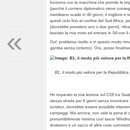
funziona con la macchina che prende le impr
(perché il corriere diplomatico viene conseg
namibiano scade in 40 giorni, il migliore e 
quindi ciclo fino al confine del Sud Africa
(dovrebbe prendere uno o due giorni), ritir
«
lasciato la mia moto ed entrare in SA con i
Ouf, problema risolto e in questo modo rima
gamba senza ciclismo). Ora, posso finalmente
B1, il modo più veloce per la Repubblica
Ho imparato la mia lezione sul C28 tra Swa
stessa strada per 6 giorni senza incontrare u
turistico, dovrebbe essere possibile ottenere 
campeggi. Ma ancora, non vale la pena di corr
presumibilmente minima così lascio Windhoek
droëwors e un sacco di altre cose commestib