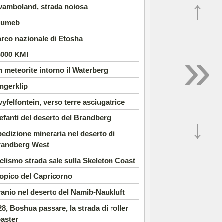
↑
vamboland, strada noiosa
sumeb
rco nazionale di Etosha
»
4000 KM!
 meteorite intorno il Waterberg
ngerklip
yfelfontein, verso terre asciugatrice
efanti del deserto del Brandberg
↓
edizione mineraria nel deserto di
randberg West
clismo strada sale sulla Skeleton Coast
opico del Capricorno
anio nel deserto del Namib-Naukluft
8, Boshua passare, la strada di roller
aster