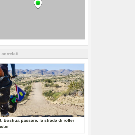
 correlati
, Boshua passare, la strada di roller
ster