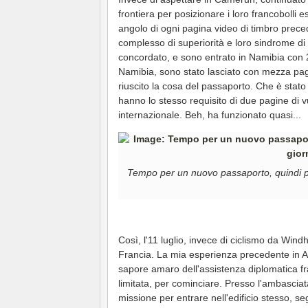
frontiera per posizionare i loro francoboll
angolo di ogni pagina video di timbro prec
complesso di superiorità e loro sindrome d
concordato, e sono entrato in Namibia con 2
Namibia, sono stato lasciato con mezza pag
riuscito la cosa del passaporto. Che è stato
hanno lo stesso requisito di due pagine di
internazionale. Beh, ha funzionato quasi...
Tempo per un nuovo passaporto, quindi pe
Così, l'11 luglio, invece di ciclismo da Win
Francia. La mia esperienza precedente in A
sapore amaro dell'assistenza diplomatica fra
limitata, per cominciare. Presso l'ambascia
missione per entrare nell'edificio stesso, se