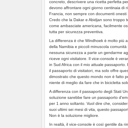
concreto, descrivere una ricetta perfetta 
devono affrontare ogni giorno centinaia di ri
Francia, non sempre con documenti onesti e
Credo che la Dakar e Abidjan sono troppo t
come ambasciate americana, facilmente oss
tutta per sicurezza preventiva.
La differenza è che Windhoek è molto più a
della Namibia e piccoli minuscola comunità 
nessuna sicurezza a parte un gendarme agg
riceve ogni visitatore. Il vice-console è ve
in Sud Africa con il mio attuale passaporto
il passaporto di visitatori, ma solo offre ques
dimostrato che questo mondo non è fatto p
niente di meglio da fare che in bicicletta so
A differenza con il passaporto degli Stati U
soluzione sarebbe fare un passaporto d'em
per 1 anno soltanto. Vuol dire che, consid
suoi ultimi sei mesi di vita, questo passap
Non è la soluzione migliore.
In realtà, il vice-console è così gentile da