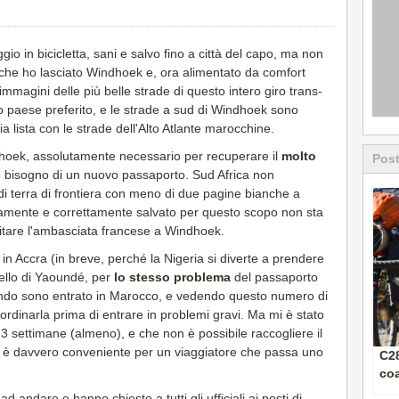
o in bicicletta, sani e salvo fino a città del capo, ma non
 che ho lasciato Windhoek e, ora alimentato da comfort
immagini delle più belle strade di questo intero giro trans-
mio paese preferito, e le strade a sud di Windhoek sono
 lista con le strade dell'Alto Atlante marocchine.
oek, assolutamente necessario per recuperare il
molto
Post
 bisogno di un nuovo passaporto. Sud Africa non
di terra di frontiera con meno di due pagine bianche a
icamente e correttamente salvato per questo scopo non sta
itare l'ambasciata francese a Windhoek.
 in Accra (in breve, perché la Nigeria si diverte a prendere
ello di Yaoundé, per
lo stesso problema
del passaporto
ndo sono entrato in Marocco, e vedendo questo numero di
ordinarla prima di entrare in problemi gravi. Ma mi è stato
3 settimane (almeno), e che non è possibile raccogliere il
n è davvero conveniente per un viaggiatore che passa uno
C28
coa
 andare e hanno chiesto a tutti gli ufficiali ai posti di