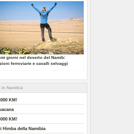
imi giorni nel deserto del Namib:
zioni ferroviarie e cavalli selvaggi
 in Namibia
2000 KM!
uacana
3000 KM!
i Himba della Namibia