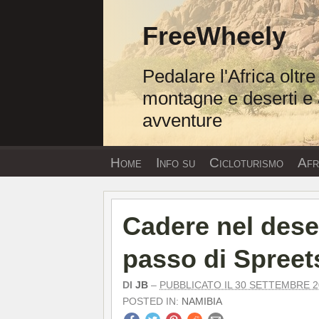
Vai
al
FreeWheely
contenuto
Pedalare l'Africa oltre
montagne e deserti e 
avventure
Home
Info su
Cicloturismo
Afri
Cadere nel deser
passo di Spree
DI
JB
–
PUBBLICATO IL 30 SETTEMBRE 2
POSTED IN:
NAMIBIA