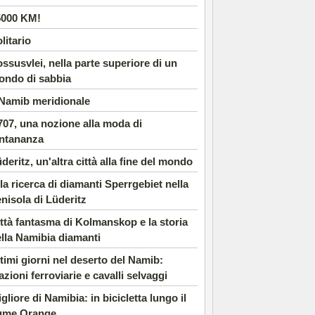
5000 KM!
litario
ssusvlei, nella parte superiore di un
ondo di sabbia
 Namib meridionale
07, una nozione alla moda di
ontananza
deritz, un'altra città alla fine del mondo
la ricerca di diamanti Sperrgebiet nella
nisola di Lüderitz
ttà fantasma di Kolmanskop e la storia
lla Namibia diamanti
timi giorni nel deserto del Namib:
azioni ferroviarie e cavalli selvaggi
gliore di Namibia: in bicicletta lungo il
iume Orange