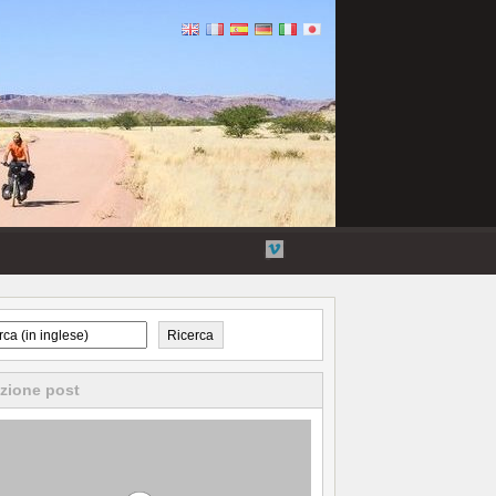
Flickr
Twitter
Collegamenti
Vimeo
esterni
Ricerca
zione post