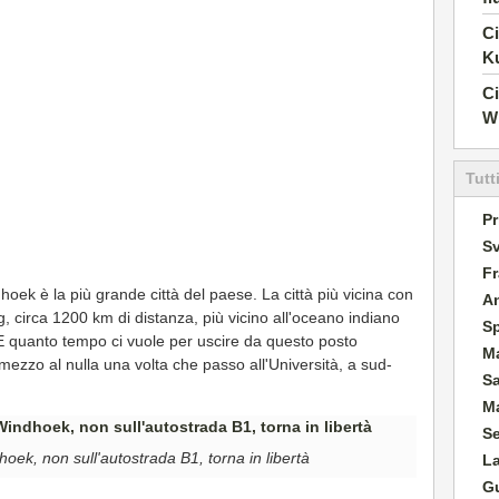
Ci
K
Ci
Wi
Tutt
Pr
Sv
Fr
oek è la più grande città del paese. La città più vicina con
A
circa 1200 km di distanza, più vicino all'oceano indiano
S
. E quanto tempo ci vuole per uscire da questo posto
M
mezzo al nulla una volta che passo all'Università, a sud-
S
Ma
S
dhoek, non sull'autostrada B1, torna in libertà
L
G