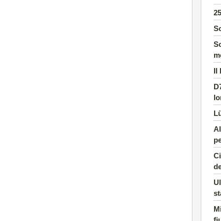
2
So
So
m
Il
D7
l
Lü
Al
pe
Ci
de
Ul
st
Mi
f