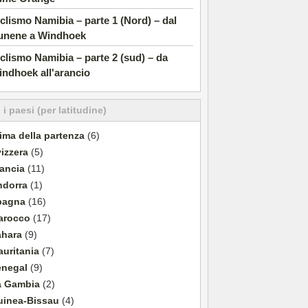
clismo Namibia – parte 1 (Nord) – dal
unene a Windhoek
clismo Namibia – parte 2 (sud) – da
ndhoek all'arancio
i i paesi (per latitudine)
ima della partenza
(6)
izzera
(5)
ancia
(11)
ndorra
(1)
pagna
(16)
arocco
(17)
ahara
(9)
uritania
(7)
enegal
(9)
a Gambia
(2)
uinea-Bissau
(4)