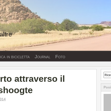
altre
ca in bicicletta
Journal
Foto
to attraverso il
tshoogte
Posi
014