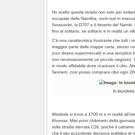
Ho scelto questa strada non solo per evitare
occupate della Namibia, nord-sud in esecuz
Sossusvlei, la D707 e il deserto del Namib.
fino al solitario, se solitario è in realtà un vi
C'è una caratteristica frustrante che tutti i
maggior parte delle mappe carta, stesso cer
(con diversi supermercati) e una semplice fa
non necessariamente un piccolo negozio). 
in modo affidabile dove ricaricare il cibo. A
Sesriem, così posso comprare cibo ogni 200
In biciclett
Windoek si trova a 1700 m e in realtà all'int
Khomas. Miei primi chilometri della giornata 
sulla strada sterrata C26, poiché il catrame 
che il sito puzzolente discarica pubblica di ri