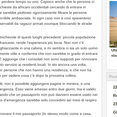
per perdere tempo su uno. Capisco anche che le persone ci
chieste da africani occidentali cercando di entrare in
 sarebbe piuttosto rigorosamente filtrare le persone.
erribile ambasciate. In ogni caso non è così spaventoso
ervabili da ragazzi armati ovunque bloccando le strade
michevole di questi luoghi precedenti: piccola popolazione
francese, rende l'esperienza più liscia. Non non c'è
hiacciante in una cabina, e mi sembra ci sia un solo uomo
Ult
ramente utile e conferma che non sarebbe in grado di entrare
sta
. E aggiunge che i consolati non sono supposti per rinnovare
to servizio ai residenti locali. Io sto ancora una volta,
er persone che non hanno una residenza, e che non ha
lo per vedere cosa c'è dopo la prossima collina.
Post
niti, non è possibile aggiungere pagine in miniera, e una
2
ergenza. Esso viene emesso entro due giorni, ma è valido
erando che un passaporto non può davvero essere usato nei
R
orto d'emergenza sarebbe solo concedimi sei mesi di respiro.
2
Gl
 rinnovare il mio passaporto (lo stesso modo come a casa,