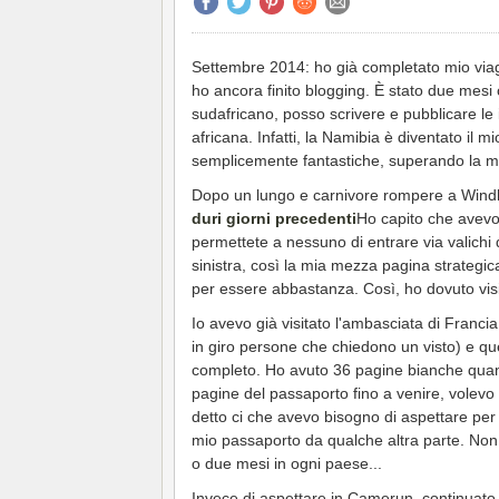
Settembre 2014: ho già completato mio viaggi
ho ancora finito blogging. È stato due mesi
sudafricano, posso scrivere e pubblicare le 
africana. Infatti, la Namibia è diventato il 
semplicemente fantastiche, superando la mia
Dopo un lungo e carnivore rompere a Windh
duri giorni precedenti
Ho capito che avevo
permettete a nessuno di entrare via valichi 
sinistra, così la mia mezza pagina strateg
per essere abbastanza. Così, ho dovuto vis
Io avevo già visitato l'ambasciata di Francia
in giro persone che chiedono un visto) e qu
completo. Ho avuto 36 pagine bianche qua
pagine del passaporto fino a venire, volevo 
detto ci che avevo bisogno di aspettare per 
mio passaporto da qualche altra parte. No
o due mesi in ogni paese...
Invece di aspettare in Camerun, continuato ad