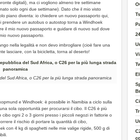
onte digitali), ma ci vogliono almeno tre settimane
O
nato solo ogni due settimane). Dato che il mio visto
T
solo piano diventa: io chiedere un nuovo passaporto qui,
, poi prendere un autobus o autostop torna a Windhoek
Pa
are il mio nuovo passaporto e guidare di nuovo sud dove
2
l mio nuovo passaporto.
Un
ngo nella legalità e non devo imbrogliare (cioè fare una
 lasciare, con la bicicletta, torna al deserto!
Vi
Tw
El
 del Sud Africa, o C26 per la più lunga strada panoramica
Sp
B
Ci
kopmund e Windhoek: è possibile in Namibia a ciclo sulla
na sola opportunità per procurarsi il cibo. Il C26 è più
Tr
cibo ogni 2 o 3 giorni presso i piccoli negozi in fattorie o
Ur
ere il rischio di portare la quantità di cibo,
 con 4 kg di spaghetti nelle mie valige rigide, 500 g di
C2
ili.
co