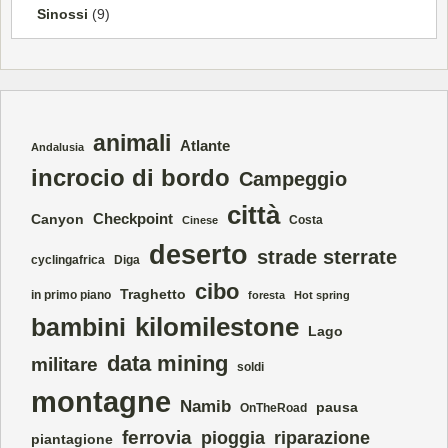
Sinossi
(9)
animali
Atlante
Andalusia
incrocio di bordo
Campeggio
città
Checkpoint
Canyon
Costa
Cinese
deserto
strade sterrate
cyclingafrica
Diga
cibo
Traghetto
in primo piano
foresta
Hot spring
kilomilestone
bambini
Lago
data mining
militare
soldi
montagne
Namib
pausa
OnTheRoad
ferrovia
pioggia
riparazione
piantagione