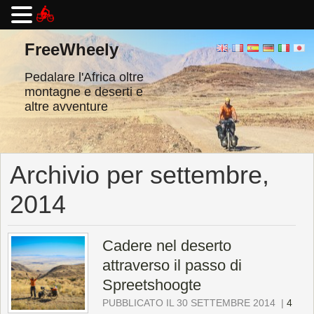
Vai
al
FreeWheely
contenuto
Pedalare l'Africa oltre
montagne e deserti e
altre avventure
Archivio per settembre,
2014
Cadere nel deserto
attraverso il passo di
Spreetshoogte
PUBBLICATO IL 30 SETTEMBRE 2014
|
4