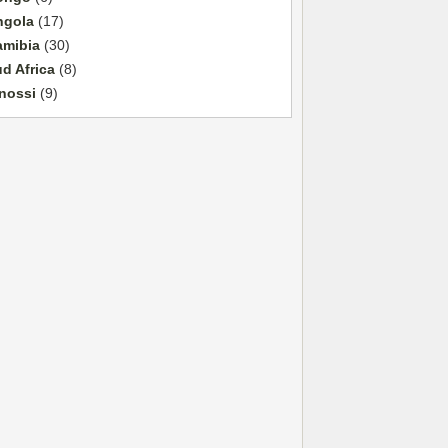
ngola
(17)
amibia
(30)
d Africa
(8)
nossi
(9)