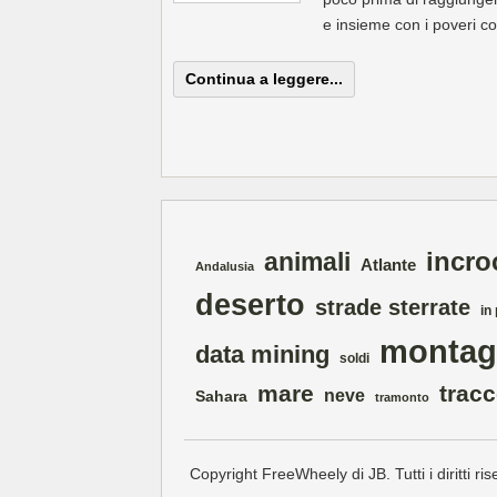
e insieme con i poveri col
Continua a leggere...
incro
animali
Atlante
Andalusia
deserto
strade sterrate
in
montag
data mining
soldi
mare
trac
neve
Sahara
tramonto
Copyright FreeWheely di JB. Tutti i diritti rise