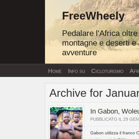
Vai
al
FreeWheely
contenuto
Pedalare l'Africa oltre
montagne e deserti e 
avventure
Home
Info su
Cicloturismo
Afri
Archive for Janua
In Gabon, Wole
PUBBLICATO IL 29 GEN
Gabon utilizza il franco