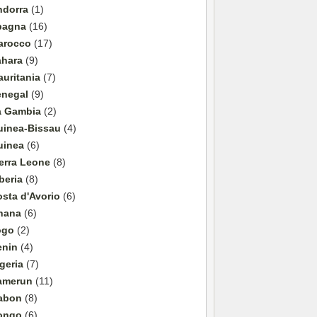
ndorra
(1)
pagna
(16)
arocco
(17)
ahara
(9)
uritania
(7)
enegal
(9)
a Gambia
(2)
uinea-Bissau
(4)
uinea
(6)
erra Leone
(8)
beria
(8)
sta d'Avorio
(6)
hana
(6)
ogo
(2)
enin
(4)
geria
(7)
amerun
(11)
abon
(8)
ongo
(6)