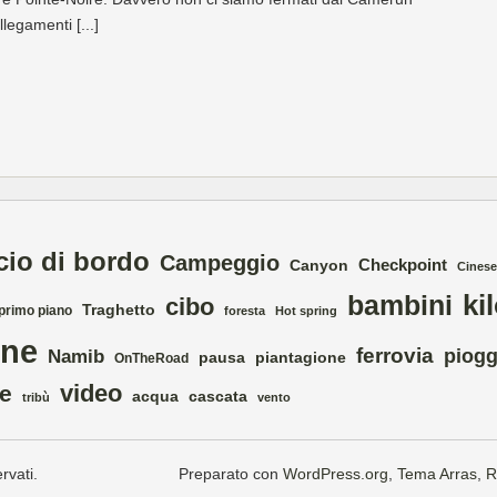
legamenti [...]
cio di bordo
Campeggio
Checkpoint
Canyon
Cinese
ki
bambini
cibo
Traghetto
 primo piano
foresta
Hot spring
ne
ferrovia
piogg
Namib
pausa
piantagione
OnTheRoad
video
ce
acqua
cascata
tribù
vento
rvati.
Preparato con
WordPress.org
,
Tema Arras
,
R