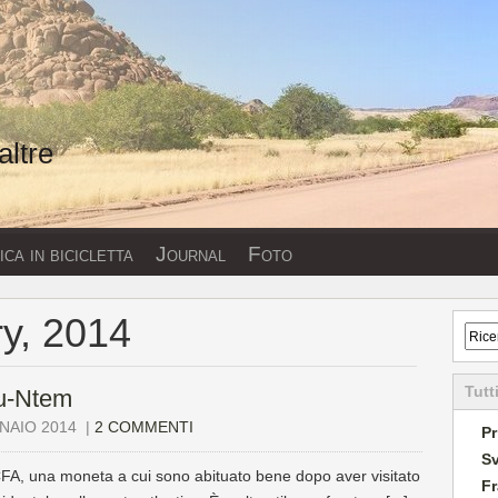
altre
ca in bicicletta
Journal
Foto
ry, 2014
Tutt
u-Ntem
NAIO 2014
|
2 COMMENTI
Pr
Sv
 CFA, una moneta a cui sono abituato bene dopo aver visitato
Fr