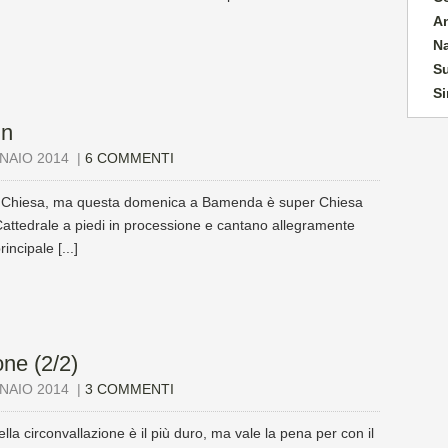
A
N
Su
Si
un
NAIO 2014
|
6 COMMENTI
a Chiesa, ma questa domenica a Bamenda è super Chiesa
 Cattedrale a piedi in processione e cantano allegramente
incipale [...]
one (2/2)
NAIO 2014
|
3 COMMENTI
lla circonvallazione è il più duro, ma vale la pena per con il