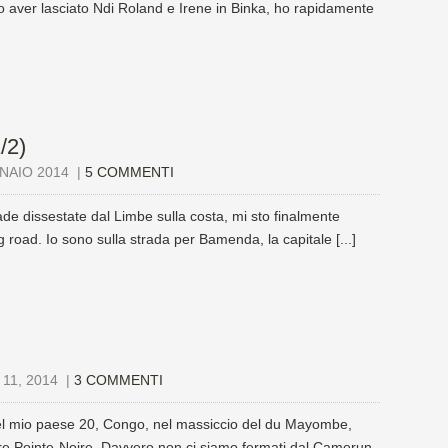
 aver lasciato Ndi Roland e Irene in Binka, ho rapidamente
/2)
NAIO 2014
|
5 COMMENTI
ade dissestate dal Limbe sulla costa, mi sto finalmente
 road. Io sono sulla strada per Bamenda, la capitale [...]
11, 2014
|
3 COMMENTI
l mio paese 20, Congo, nel massiccio del du Mayombe,
re Pointe-Noire. Davvero non ci siamo fermati dal Camerun