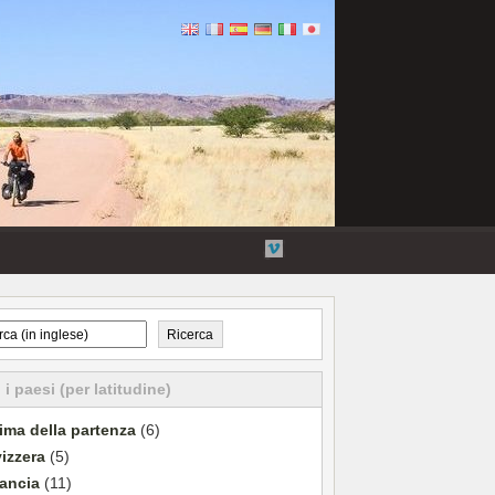
Flickr
Twitter
Collegamenti
Vimeo
esterni
Ricerca
i i paesi (per latitudine)
ima della partenza
(6)
izzera
(5)
ancia
(11)