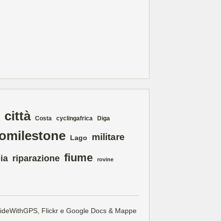
città
Costa
cyclingafrica
Diga
lomilestone
militare
Lago
fiume
ia
riparazione
rovine
ideWithGPS
,
Flickr
e Google
Docs
&
Mappe