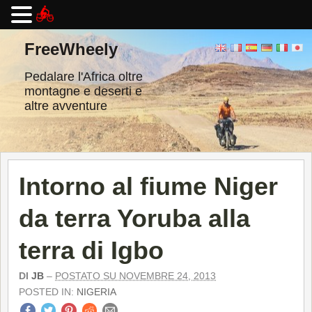
Vai
al
FreeWheely
contenuto
Pedalare l'Africa oltre
montagne e deserti e
altre avventure
Intorno al fiume Niger
da terra Yoruba alla
terra di Igbo
DI
JB
–
POSTATO SU NOVEMBRE 24, 2013
POSTED IN:
NIGERIA