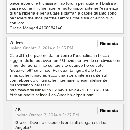
piacerebbe che ti unissi al mio forum per aiutare il Biafra a
capire come il fiume niger è molto importante nell'esistenza
di una Nigeria e per aiutare il biafran a capire quanto sono
benedetti tbe Ibos perché sembra che ti sia divertito di più
con loro
Grazie Mongad 4108684146
Willem
Risposta
Inviato
Ottobre 2, 2014 a 1: 55 PM
Ciao JB, che piacere da far venire l'acquolina in bocca
leggere delle tue avventure! Grazie per averlo condiviso con
il mondo. Sono finito sul tuo sito quando ho cercato
"nouakchott" su vimeo. Per quanto riguarda le tue
simpatiche lumache, ecco una storia interessante sul
contrabbando di lumache nigeriane, presumibilmente
trasportando parassiti:
http://www.dailymail.co.uk/news/article-2691930/Giant-
African-snails-seized-Los-Angeles-airport.html
JB
Risposta
Inviato
Ottobre 3, 2014 a 6: 27 PM
Grazie! Devono essersi divertiti alla dogana di Los
Angeles!