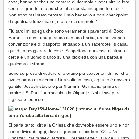
casa, hanno anche una camera di ricambio e per unire la loro
cena. È grande, ma perché tutta questa indagine formale?
Non sono mai stato cercato il mio bagaglio a ogni checkpoint
da qualsiasi funzionario, e ora lo fa un prete?
Più tardi mi spiega che sono veramente spaventati di Boko
Haram. Io sono una persona con una barba, un mezzo non
convenzionale di trasporto, andando a un sacerdote ’ s casa,
quindi fa peggiorare le cose. Sospettano qualcosa di strano in
cerca e un uomo bianco su una bicicletta con una barba
è
qualcosa di strano.
Sono sorpreso di vedere che erano più spaventati di me, che
avevo paura di nigeriani. Una volta in casa, ognuno è davvero
gentile. Joseph studiato per 9 anni in Germania prima di
partire il St Paul ’ parrocchia s in Okpudje. Noi di swap tra
inglese e tedesco.
Si parla tanto, circa la Chiesa che dovrebbe essere uno e non
come divisa di oggi, dove le persone chiedere “
Ok, ti ’ ri
Christian, ma quale? Battista? Presbiteriane?
“. Divide il Cristo,