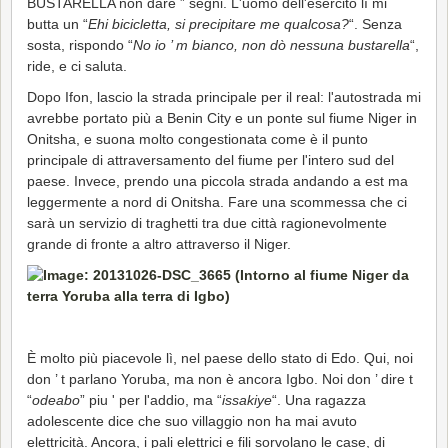
BUSTARELLA non dare ” segni. L'uomo dell'esercito lì mi
butta un “
Ehi bicicletta, si precipitare me qualcosa?
“. Senza
sosta, rispondo “
No io ’ m bianco, non dò nessuna bustarella
“,
ride, e ci saluta.
Dopo Ifon, lascio la strada principale per il real: l'autostrada mi
avrebbe portato più a Benin City e un ponte sul fiume Niger in
Onitsha, e suona molto congestionata come è il punto
principale di attraversamento del fiume per l'intero sud del
paese. Invece, prendo una piccola strada andando a est ma
leggermente a nord di Onitsha. Fare una scommessa che ci
sarà un servizio di traghetti tra due città ragionevolmente
grande di fronte a altro attraverso il Niger.
È molto più piacevole lì, nel paese dello stato di Edo. Qui, noi
don ’ t parlano Yoruba, ma non è ancora Igbo. Noi don ’ dire t
“
odeabo
” piu ' per l'addio, ma “
issakiye
“. Una ragazza
adolescente dice che suo villaggio non ha mai avuto
elettricità. Ancora, i pali elettrici e fili sorvolano le case, di