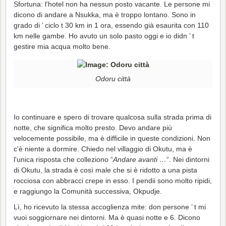
Sfortuna: l'hotel non ha nessun posto vacante. Le persone mi
dicono di andare a Nsukka, ma è troppo lontano. Sono in
grado di ’ ciclo t 30 km in 1 ora, essendo già esaurita con 110
km nelle gambe. Ho avuto un solo pasto oggi e io didn ’ t
gestire mia acqua molto bene.
Odoru città
Io continuare e spero di trovare qualcosa sulla strada prima di
notte, che significa molto presto. Devo andare più
velocemente possibile, ma è difficile in queste condizioni. Non
c'è niente a dormire. Chiedo nel villaggio di Okutu, ma è
l'unica risposta che colleziono “
Andare avanti …
“. Nei dintorni
di Okutu, la strada è così male che si è ridotto a una pista
rocciosa con abbracci crepe in esso. I pendii sono molto ripidi,
e raggiungo la Comunità successiva, Okpudje.
Lì, ho ricevuto la stessa accoglienza mite: don persone ’ t mi
vuoi soggiornare nei dintorni. Ma è quasi notte e 6. Dicono