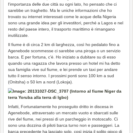
l'importanza delle due città su ogni lato, ho pensato che ci
sarebbe un traghetto. Ma le uniche informazioni che ho
trovato su internet interessati come le acque della Nigeria
sono una grande idea per gli investitori, perché a Lagos e nel
resto del paese intero, il trasporto marittimo è rimangano
inutilizzate.
Il fiume è di circa 2 km di larghezza, così ho pedalato fino a
Agenebode scommesse ci sarebbe una piroga o un servizio
barca. E per fortuna, c'è. Ho iniziato a dubitare su di esso
quando una ragazza che lavora presso un hotel mi ha detto
sua famiglia vive sul fiume, e lei prende un taxi per andare
tutto il senso intorno. I prossimi ponti sono 100 km a sud
(Onitsha) o 50 km a nord (Lokoja).
Infatti, Fortunatamente ho proseguito dritto in discesa in
Agenebode, attraversato un mercato vuoto e sbarcati sulle
rive del fiume, nei pressi di un parcheggio in motoscafo. Ci
sono una dozzina di piloti barca turno non e passeggeri. La
barca precedente ha lasciato solo, così inizia il solito gioco di