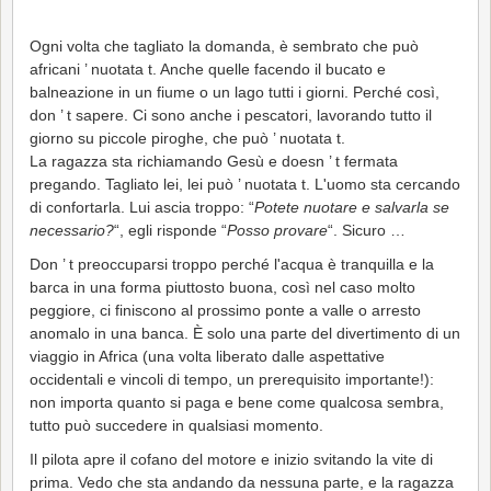
Ogni volta che tagliato la domanda, è sembrato che può
africani ’ nuotata t. Anche quelle facendo il bucato e
balneazione in un fiume o un lago tutti i giorni. Perché così,
don ’ t sapere. Ci sono anche i pescatori, lavorando tutto il
giorno su piccole piroghe, che può ’ nuotata t.
La ragazza sta richiamando Gesù e doesn ’ t fermata
pregando. Tagliato lei, lei può ’ nuotata t. L'uomo sta cercando
di confortarla. Lui ascia troppo: “
Potete nuotare e salvarla se
necessario?
“, egli risponde “
Posso provare
“. Sicuro …
Don ’ t preoccuparsi troppo perché l'acqua è tranquilla e la
barca in una forma piuttosto buona, così nel caso molto
peggiore, ci finiscono al prossimo ponte a valle o arresto
anomalo in una banca. È solo una parte del divertimento di un
viaggio in Africa (una volta liberato dalle aspettative
occidentali e vincoli di tempo, un prerequisito importante!):
non importa quanto si paga e bene come qualcosa sembra,
tutto può succedere in qualsiasi momento.
Il pilota apre il cofano del motore e inizio svitando la vite di
prima. Vedo che sta andando da nessuna parte, e la ragazza