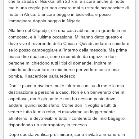
che la strada di Nsukka, altri 20 km, è sicura anche di notte,
ma è una regola per non essere mai su strade sconosciute di
notte in Africa. È ancora peggio in bicicletta, e posso
immaginare doppia peggio in Nigeria.
Alla fine del Okpudje, c'è una casa abbastanza grande in un
composto, e è l'ultima occasione. Mi hanno detto questo è
dove vive il reverendo della Chiesa. Quindi andare a chiedere
se io posso campeggiare all'interno della mescola. Ma prima
posso dire qualcosa, sono circondato da ragazzi e due
persone mi chiedono tutti i tipi di domande. Inoltre mi
chiedono di svuotare le mie borse per vedere se c'è una
bomba. Il sacerdote parla tedesco.
Don ’ t piace a rivelare molte informazioni su di me e la mia
destinazione a persone a caso. Non è un benvenuto che mi
aspettavo, ma è già notte e non ho nessun posto dove
andare, quindi soddisfano. Come don ’ t voglio a tutti di
vedere tutta la mia roba, ci muoviamo un leggermente
all'interno, e devo esibire tutto il contenuto del mio bagaglio
rispondendo un interrogatory in tedesco.
Dopo questa verifica preliminare, sono invitati a rimanere in