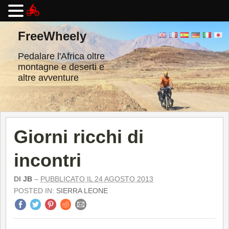
Vai
al
FreeWheely
contenuto
Pedalare l'Africa oltre
montagne e deserti e
altre avventure
Giorni ricchi di
incontri
DI
JB
–
PUBBLICATO IL 24 AGOSTO 2013
POSTED IN:
SIERRA LEONE