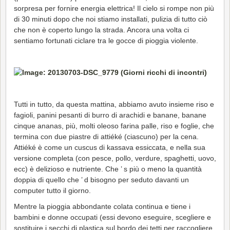
sorpresa per fornire energia elettrica! Il cielo si rompe non più
di 30 minuti dopo che noi stiamo installati, pulizia di tutto ciò
che non è coperto lungo la strada. Ancora una volta ci
sentiamo fortunati ciclare tra le gocce di pioggia violente.
Tutti in tutto, da questa mattina, abbiamo avuto insieme riso e
fagioli, panini pesanti di burro di arachidi e banane, banane
cinque ananas, più, molti oleoso farina palle, riso e foglie, che
termina con due piastre di attiéké (ciascuno) per la cena.
Attiéké è come un cuscus di kassava essiccata, e nella sua
versione completa (con pesce, pollo, verdure, spaghetti, uovo,
ecc) è delizioso e nutriente. Che ’ s più o meno la quantità
doppia di quello che ’ d bisogno per seduto davanti un
computer tutto il giorno.
Mentre la pioggia abbondante colata continua e tiene i
bambini e donne occupati (essi devono eseguire, scegliere e
sostituire i secchi di plastica sul bordo dei tetti per raccogliere