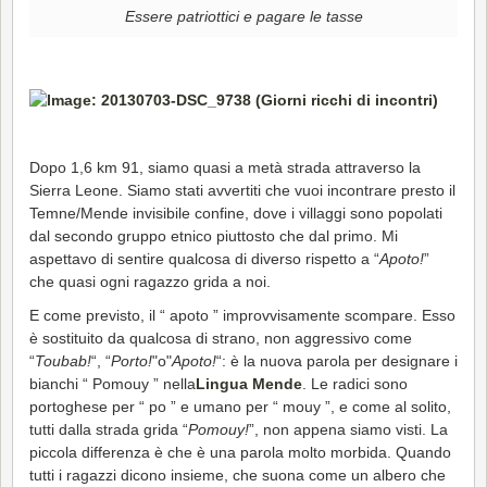
Essere patriottici e pagare le tasse
Dopo 1,6 km 91, siamo quasi a metà strada attraverso la
Sierra Leone. Siamo stati avvertiti che vuoi incontrare presto il
Temne/Mende invisibile confine, dove i villaggi sono popolati
dal secondo gruppo etnico piuttosto che dal primo. Mi
aspettavo di sentire qualcosa di diverso rispetto a “
Apoto!
”
che quasi ogni ragazzo grida a noi.
E come previsto, il “ apoto ” improvvisamente scompare. Esso
è sostituito da qualcosa di strano, non aggressivo come
“
Toubab!
“, “
Porto!
"o"
Apoto!
“: è la nuova parola per designare i
bianchi “ Pomouy ” nella
Lingua Mende
. Le radici sono
portoghese per “ po ” e umano per “ mouy ”, e come al solito,
tutti dalla strada grida “
Pomouy!
”, non appena siamo visti. La
piccola differenza è che è una parola molto morbida. Quando
tutti i ragazzi dicono insieme, che suona come un albero che