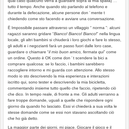
qual caso qualcuno verrà a guardare sopra la mia spalla) …
tutto il tempo. Anche quando sto parlando al telefono e
durante la defecazione, alcune persone don ’ mente t
chiedendo come sto facendo e avviare una conversazione.
È Impossibile passare attraverso un villaggio “ norma ”: alcuni
ragazzi saranno gridare “
Bianco! Bianco! Bianco!
” nella lingua
locale, gli altri bambini si chiuderà i loro giochi e fare lo stesso,
gli adulti e i negozianti farà un passo fuori dalle loro case,
guardare o chiamare “
il mio buon amico, fermata qui
” come
un ordine. Questo è OK come don ’ t scendere la bici a
comprare qualcosa: se lo faccio, i bambini sarebbero
raccogliere intorno e mi guarda con attenzione. Allo stesso
modo io sto descrivendo la mia esperienza e interazioni
iscritto qui, sono tester e descrivendo la mia bicicletta,
commentando insieme tutto quello che faccio, ripetendo ciò
che dico. In tempo reale, di fronte a me. Gli adulti verranno a
fare troppe domande, uguali a quelle che rispondere ogni
giorno da quando ho lasciato. Essi vi chiederà a sua volta le
stesse domande come se essi non stavano ascoltando ciò
che ho già detto.
La maggior parte dei giorni, mi piace. Giocare il gioco e il