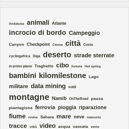
animali
Atlante
Andalusia
incrocio di bordo
Campeggio
città
Checkpoint
Canyon
Costa
Cinese
deserto
strade sterrate
cyclingafrica
Diga
cibo
Traghetto
in primo piano
foresta
Hot spring
kilomilestone
bambini
Lago
data mining
militare
soldi
montagne
Namib
pausa
OnTheRoad
ferrovia
pioggia
riparazione
piantagione
fiume
mare
neve
Sahara
rovine
tramonto
video
tracce
acqua
cascata
tribù
vento