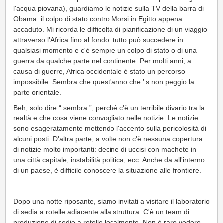
l'acqua piovana), guardiamo le notizie sulla TV della barra di
Obama: il colpo di stato contro Morsi in Egitto appena
accaduto. Mi ricorda le difficoltà di pianificazione di un viaggio
attraverso l'Africa fino al fondo: tutto può succedere in
qualsiasi momento e c'è sempre un colpo di stato o di una
guerra da qualche parte nel continente. Per molti anni, a
causa di guerre, Africa occidentale è stato un percorso
impossibile. Sembra che quest'anno che ’ s non peggio la
parte orientale.
Beh, solo dire “ sembra ”, perché c'è un terribile divario tra la
realtà e che cosa viene convogliato nelle notizie. Le notizie
sono esageratamente mettendo l'accento sulla pericolosità di
alcuni posti. D'altra parte, a volte non c'è nessuna copertura
di notizie molto importanti: decine di uccisi con machete in
una città capitale, instabilità politica, ecc. Anche da all'interno
di un paese, è difficile conoscere la situazione alle frontiere.
Dopo una notte riposante, siamo invitati a visitare il laboratorio
di sedia a rotelle adiacente alla struttura. C'è un team di
produzione di sedie a rotelle localmente. Non è raro vedere