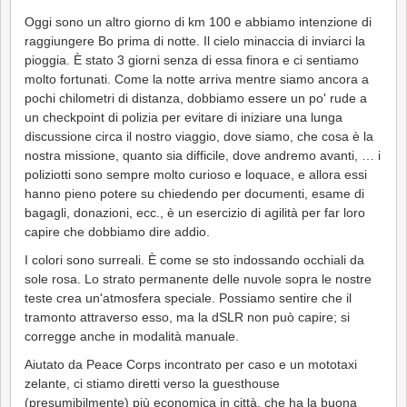
Oggi sono un altro giorno di km 100 e abbiamo intenzione di
raggiungere Bo prima di notte. Il cielo minaccia di inviarci la
pioggia. È stato 3 giorni senza di essa finora e ci sentiamo
molto fortunati. Come la notte arriva mentre siamo ancora a
pochi chilometri di distanza, dobbiamo essere un po' rude a
un checkpoint di polizia per evitare di iniziare una lunga
discussione circa il nostro viaggio, dove siamo, che cosa è la
nostra missione, quanto sia difficile, dove andremo avanti, … i
poliziotti sono sempre molto curioso e loquace, e allora essi
hanno pieno potere su chiedendo per documenti, esame di
bagagli, donazioni, ecc., è un esercizio di agilità per far loro
capire che dobbiamo dire addio.
I colori sono surreali. È come se sto indossando occhiali da
sole rosa. Lo strato permanente delle nuvole sopra le nostre
teste crea un'atmosfera speciale. Possiamo sentire che il
tramonto attraverso esso, ma la dSLR non può capire; si
corregge anche in modalità manuale.
Aiutato da Peace Corps incontrato per caso e un mototaxi
zelante, ci stiamo diretti verso la guesthouse
(presumibilmente) più economica in città, che ha la buona