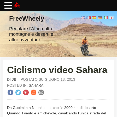
Vai
al
FreeWheely
contenuto
Pedalare l'Africa oltre
montagne e deserti e
altre avventure
Ciclismo video Sahara
DI
JB
–
POSTATO SU GIUGNO 18, 2013
POSTED IN:
SAHARA
Da Guelmim a Nouakchott, che ’ s 2000 km di deserto.
Quando il vento è amichevole, cavalcando l'unica strada del