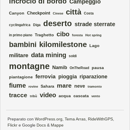
incrocio di bordo
Campeggio
città
Checkpoint
Canyon
Costa
Cinese
deserto
strade sterrate
cyclingafrica
Diga
cibo
Traghetto
in primo piano
foresta
Hot spring
kilomilestone
bambini
Lago
data mining
militare
soldi
montagne
Namib
pausa
OnTheRoad
ferrovia
pioggia
riparazione
piantagione
fiume
mare
neve
Sahara
rovine
tramonto
video
tracce
acqua
cascata
tribù
vento
Preparato con
WordPress.org
,
Tema Arras
,
RideWithGPS
,
Flickr
e Google
Docs
&
Mappe