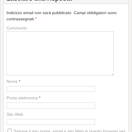
Indirizzo email non sarà pubblicato.
Campi obbligatori sono
contrassegnati
*
Commento
Nome
*
Posta elettronica
*
Sito Web
Salvare il mio nome, email e sito Web in questo browser per