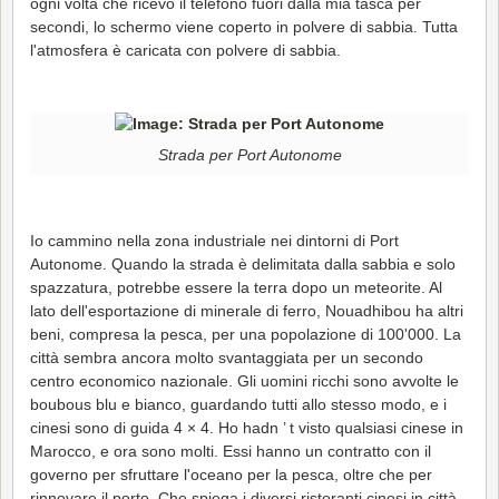
ogni volta che ricevo il telefono fuori dalla mia tasca per
secondi, lo schermo viene coperto in polvere di sabbia. Tutta
l'atmosfera è caricata con polvere di sabbia.
Strada per Port Autonome
Io cammino nella zona industriale nei dintorni di Port
Autonome. Quando la strada è delimitata dalla sabbia e solo
spazzatura, potrebbe essere la terra dopo un meteorite. Al
lato dell'esportazione di minerale di ferro, Nouadhibou ha altri
beni, compresa la pesca, per una popolazione di 100'000. La
città sembra ancora molto svantaggiata per un secondo
centro economico nazionale. Gli uomini ricchi sono avvolte le
boubous blu e bianco, guardando tutti allo stesso modo, e i
cinesi sono di guida 4 × 4. Ho hadn ’ t visto qualsiasi cinese in
Marocco, e ora sono molti. Essi hanno un contratto con il
governo per sfruttare l'oceano per la pesca, oltre che per
rinnovare il porto. Che spiega i diversi ristoranti cinesi in città,