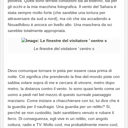
pioveva. Quelli sono terribili condizioni sia all'esterno, sia per
gli occhi e la mia macchina fotografica. Il vento del Sahara è
stata sempre molto forte (che sarebbe una tortura per
attraversare da sud a nord), ma ciò che sta accadendo a
Nouadhibou è ancora un livello alto. Una maschera da sci
sarebbe totalmente appropriata.
Le finestre del visitatore ’ centro s
Devo comunque tornare in pista per essere casa prima di
notte. Ciò significa che prendendo la fine-del-mondo piste con
sabbia volare sopra di me e cercare di vincere, metro dopo
metro, la distanza contro il vento. Io sono quasi lento come un
uomo a piedi nel bel mezzo di questo surreale paesaggio
marziano. Come iniziare a chiacchierare con lui, lui dice che è
la guardia per il naufragio. Una guardia per un relitto? Sì,
perché se non custodito, ladri sarebbero venuto e rubare il
ferro. Di conseguenza, egli vive in un relitto, con angolo
cottura, radio e TV. Molto cool, ma probabilmente meno cool,