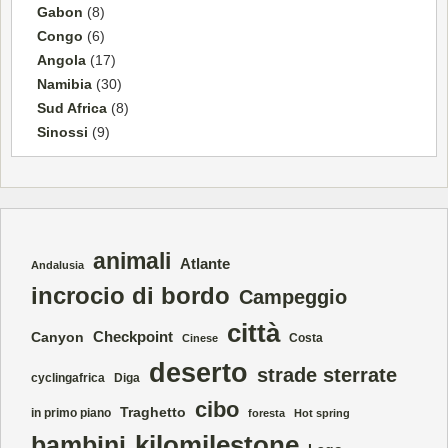
Gabon
(8)
Congo
(6)
Angola
(17)
Namibia
(30)
Sud Africa
(8)
Sinossi
(9)
animali
Atlante
Andalusia
incrocio di bordo
Campeggio
città
Checkpoint
Canyon
Costa
Cinese
deserto
strade sterrate
cyclingafrica
Diga
cibo
Traghetto
in primo piano
foresta
Hot spring
kilomilestone
bambini