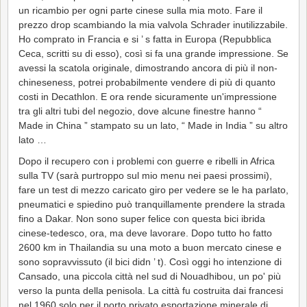
un ricambio per ogni parte cinese sulla mia moto. Fare il
prezzo drop scambiando la mia valvola Schrader inutilizzabile.
Ho comprato in Francia e si ’ s fatta in Europa (Repubblica
Ceca, scritti su di esso), così si fa una grande impressione. Se
avessi la scatola originale, dimostrando ancora di più il non-
chineseness, potrei probabilmente vendere di più di quanto
costi in Decathlon. E ora rende sicuramente un'impressione
tra gli altri tubi del negozio, dove alcune finestre hanno “
Made in China ” stampato su un lato, “ Made in India ” su altro
lato …
Dopo il recupero con i problemi con guerre e ribelli in Africa
sulla TV (sarà purtroppo sul mio menu nei paesi prossimi),
fare un test di mezzo caricato giro per vedere se le ha parlato,
pneumatici e spiedino può tranquillamente prendere la strada
fino a Dakar. Non sono super felice con questa bici ibrida
cinese-tedesco, ora, ma deve lavorare. Dopo tutto ho fatto
2600 km in Thailandia su una moto a buon mercato cinese e
sono sopravvissuto (il bici didn ’ t). Così oggi ho intenzione di
Cansado, una piccola città nel sud di Nouadhibou, un po' più
verso la punta della penisola. La città fu costruita dai francesi
nel 1960 solo per il porto privato esportazione minerale di