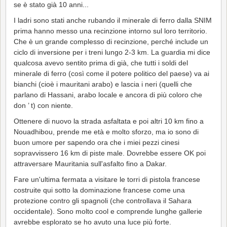
se è stato già 10 anni...
I ladri sono stati anche rubando il minerale di ferro dalla SNIM
prima hanno messo una recinzione intorno sul loro territorio.
Che è un grande complesso di recinzione, perché include un
ciclo di inversione per i treni lungo 2-3 km. La guardia mi dice
qualcosa avevo sentito prima di già, che tutti i soldi del
minerale di ferro (così come il potere politico del paese) va ai
bianchi (cioè i mauritani arabo) e lascia i neri (quelli che
parlano di Hassani, arabo locale e ancora di più coloro che
don ’ t) con niente.
Ottenere di nuovo la strada asfaltata e poi altri 10 km fino a
Nouadhibou, prende me età e molto sforzo, ma io sono di
buon umore per sapendo ora che i miei pezzi cinesi
sopravvissero 16 km di piste male. Dovrebbe essere OK poi
attraversare Mauritania sull'asfalto fino a Dakar.
Fare un'ultima fermata a visitare le torri di pistola francese
costruite qui sotto la dominazione francese come una
protezione contro gli spagnoli (che controllava il Sahara
occidentale). Sono molto cool e comprende lunghe gallerie
avrebbe esplorato se ho avuto una luce più forte.