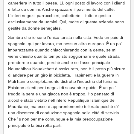
cameriera in tutto il paese. Lì, ogni posto di lavoro con i clienti
è fatto da uomini. Anche spazzare il pavimento del caffè.
L'interi negozi, parrucchieri, caffetterie... tutto è gestito
esclusivamente da uomini. Qui, molte di queste aziende sono
gestite da donne senegalesi.
Sembra che io sono l'unico turista nella città. Vedo un paio di
spagnolo, qui per lavoro, ma nessun altro europeo. È un po'
imbarazzante quando chiacchierando con la gente, se mi
viene chiesto quanto tempo sto soggiornare e quale strada
prendere e quando, perché anche se l'asse principale
Nouadhibou Nouakchott è assicurato, non è il posto più sicuro
di andare per un giro in bicicletta. I rapimenti e la guerra in
Mali hanno completamente distrutto l'industria del turismo.
Esistono clienti per i negozi di souvenir e guide. È un po '
freddo la sera e una giacca non è troppo. Ho pensato di
alcool è stato vietato nell'intero République Islamique de
Mauritanie, ma esso è apparentemente tollerato poiché c'è
una discoteca di conduzione spagnolo nella città di servirla.
Che ’ s non per me comunque e la mia preoccupazione
principale è la bici rotta parti.