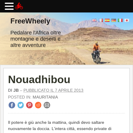
Vai
al
FreeWheely
contenuto
Pedalare l'Africa oltre
montagne e deserti e
altre avventure
Nouadhibou
DI
JB
–
PUBBLICATO IL 7 APRILE 2013
POSTED IN:
MAURITANIA
Il potere è giù anche la mattina, quindi devo saltare
nuovamente la doccia. L'intera città, essendo private di