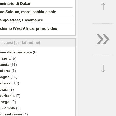
↑
minario di Dakar
ne-Saloum, mare, sabbia e sole
ango street, Casamance
»
clismo West Africa, primo video
i i paesi (per latitudine)
ima della partenza
(6)
izzera
(5)
↓
ancia
(11)
ndorra
(1)
pagna
(16)
arocco
(17)
ahara
(9)
uritania
(7)
enegal
(9)
a Gambia
(2)
uinea-Bissau
(4)