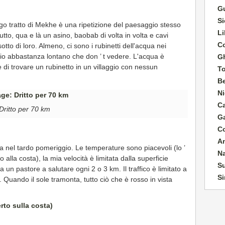
G
Si
ungo tratto di Mekhe è una ripetizione del paesaggio stesso
Li
tto, qua e là un asino, baobab di volta in volta e cavi
Co
sotto di loro. Almeno, ci sono i rubinetti dell'acqua nei
toio abbastanza lontano che don ’ t vedere. L'acqua è
G
 di trovare un rubinetto in un villaggio con nessun
T
B
Ni
C
Dritto per 70 km
G
C
A
sa nel tardo pomeriggio. Le temperature sono piacevoli (lo ’
N
 alla costa), la mia velocità è limitata dalla superficie
Su
un pastore a salutare ogni 2 o 3 km. Il traffico è limitato a
Si
 Quando il sole tramonta, tutto ciò che è rosso in vista