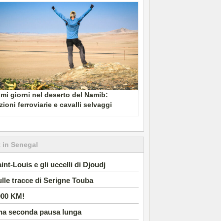
imi giorni nel deserto del Namib:
zioni ferroviarie e cavalli selvaggi
 in Senegal
int-Louis e gli uccelli di Djoudj
lle tracce di Serigne Touba
000 KM!
na seconda pausa lunga