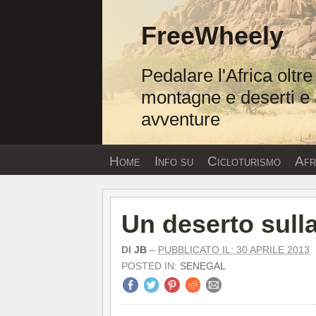
Vai
al
FreeWheely
contenuto
Pedalare l'Africa oltre
montagne e deserti e 
avventure
Home
Info su
Cicloturismo
Afri
Un deserto sull
DI
JB
–
PUBBLICATO IL: 30 APRILE 2013
POSTED IN:
SENEGAL