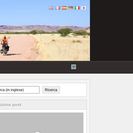
Flickr
Twitter
Collegamenti
Vimeo
esterni
Ricerca
zione post