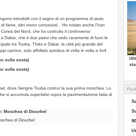
engono introdotti con il segno di un programma di aiuto:
 di fame, altri meno conosciuti... Ho notato anche l'Iran
Corea del Nord, che ha costruito il controverso
a Dakar, che è due paesi che vedo raramente di fuori le
ipale tra Touba, Thiès e Dakar, la città più grande del
ppi camion, solo affollato autobus di volta in volta e 4x4.
Ult
sta
rbel, dove Serigne Touba costruì la sua prima moschea. Lo
Post
he si accumula superlativi sopra la pavimentazione fatta di
Sa
Su
schea di Diourbel
9
U