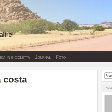
altre
ca in bicicletta
Journal
Foto
a costa
Posi