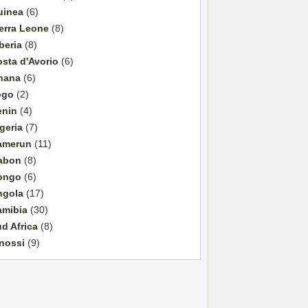
uinea
(6)
erra Leone
(8)
beria
(8)
sta d'Avorio
(6)
hana
(6)
ogo
(2)
enin
(4)
geria
(7)
amerun
(11)
abon
(8)
ongo
(6)
ngola
(17)
amibia
(30)
d Africa
(8)
nossi
(9)