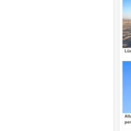
Lüd
All
pen