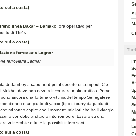
Se
Si
M
treno linea Dakar – Bamako
, ora operativo per
ento di Thiès.
Ci
Tutt
Pr
one ferroviaria Lagnar
Sv
Fr
A
ata di Bambey a capo nord per il deserto di Lompoul. C'è
S
 al Mekhe, dove non devo a incontrare molto traffico. Prima
o sono ancora una fortunato vittima del tempo Senegalese
M
ieboudienne e un piatto di yassa (tipo di curry da pasta di
S
che mi fanno capire che i momenti migliori che ho il viaggio
Ma
 nessuno vorrebbe andare o interrompere. Essere su una
S
ere vulnerabile a tutte le possibili interazioni.
L
G