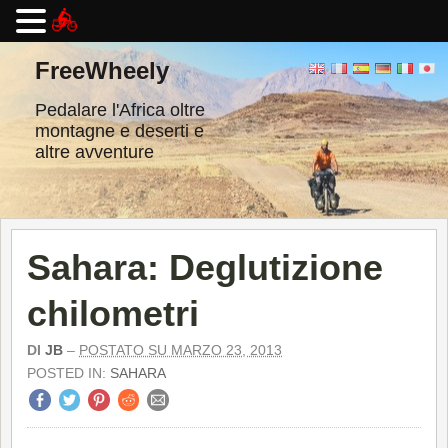
Vai
al
FreeWheely
contenuto
Pedalare l'Africa oltre
montagne e deserti e
altre avventure
Sahara: Deglutizione
chilometri
DI
JB
–
POSTATO SU MARZO 23, 2013
POSTED IN:
SAHARA