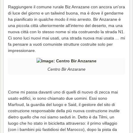
Raggiungere il comune rurale Biz Anrazane con ancora un'ora
di luce del giorno e un tailwind buona, ma è dove il gendarme
ha pianificato in qualche modo il mio arresto. Bir Anzarane è
una piccola città ulteriormente all'interno del deserto, ma una
nuova città con lo stesso nome si sta costruendo la strada N1.
Ci sono luci nuovi mai usati, una strada nuova mai usata … mi
fa pensare a vuoti comuniste strutture costruite solo per
impressionare.
Centro Bir Anzarane
Come mi passa davanti uno di quelli di nuovo di zecca mai
usato edifici, io sono chiamato due uomini. Essi sono
Marfoud, la guardia del luogo e Said, il gestore del sito di
costruzione responsabile della più nuova costruzione inutile
dietro quello che noi siamo seduti in. Detto è da Tilmi, un
luogo che ho stato in bicicletta attraverso: il primo villaggio
(con i bambini più fastidiosi del Marocco), dopo la pista da