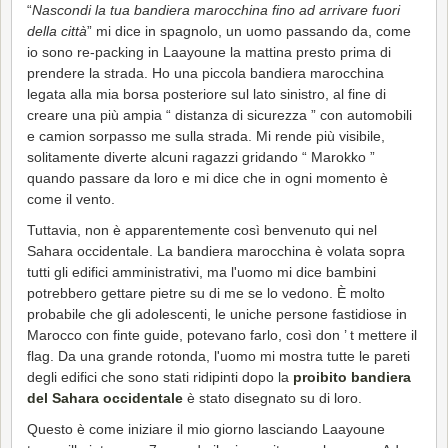
“
Nascondi la tua bandiera marocchina fino ad arrivare fuori
della città
” mi dice in spagnolo, un uomo passando da, come
io sono re-packing in Laayoune la mattina presto prima di
prendere la strada. Ho una piccola bandiera marocchina
legata alla mia borsa posteriore sul lato sinistro, al fine di
creare una più ampia “ distanza di sicurezza ” con automobili
e camion sorpasso me sulla strada. Mi rende più visibile,
solitamente diverte alcuni ragazzi gridando “ Marokko ”
quando passare da loro e mi dice che in ogni momento è
come il vento.
Tuttavia, non è apparentemente così benvenuto qui nel
Sahara occidentale. La bandiera marocchina è volata sopra
tutti gli edifici amministrativi, ma l'uomo mi dice bambini
potrebbero gettare pietre su di me se lo vedono. È molto
probabile che gli adolescenti, le uniche persone fastidiose in
Marocco con finte guide, potevano farlo, così don ’ t mettere il
flag. Da una grande rotonda, l'uomo mi mostra tutte le pareti
degli edifici che sono stati ridipinti dopo la
proibito bandiera
del Sahara occidentale
è stato disegnato su di loro.
Questo è come iniziare il mio giorno lasciando Laayoune