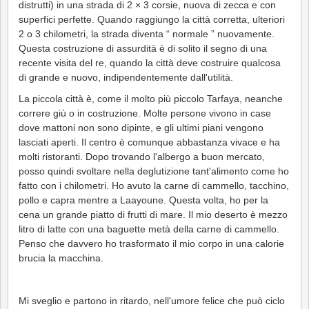
distrutti) in una strada di 2 × 3 corsie, nuova di zecca e con
superfici perfette. Quando raggiungo la città corretta, ulteriori
2 o 3 chilometri, la strada diventa “ normale ” nuovamente.
Questa costruzione di assurdità è di solito il segno di una
recente visita del re, quando la città deve costruire qualcosa
di grande e nuovo, indipendentemente dall'utilità.
La piccola città è, come il molto più piccolo Tarfaya, neanche
correre giù o in costruzione. Molte persone vivono in case
dove mattoni non sono dipinte, e gli ultimi piani vengono
lasciati aperti. Il centro è comunque abbastanza vivace e ha
molti ristoranti. Dopo trovando l'albergo a buon mercato,
posso quindi svoltare nella deglutizione tant'alimento come ho
fatto con i chilometri. Ho avuto la carne di cammello, tacchino,
pollo e capra mentre a Laayoune. Questa volta, ho per la
cena un grande piatto di frutti di mare. Il mio deserto è mezzo
litro di latte con una baguette metà della carne di cammello.
Penso che davvero ho trasformato il mio corpo in una calorie
brucia la macchina.
Mi sveglio e partono in ritardo, nell'umore felice che può ciclo