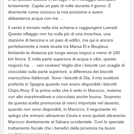
lentamente. Capita un paio di volte durante il giorno. È
divertente come conosco la mia posizione e avere
abbastanza acqua con me …
Il vento è tornato nella mia schiena e raggiungere Lamsid.
Questo villaggio non ha nulla più di una moschea, una
stazione di benzina e un paio di edifici, ma qui è ancora
perfettamente a metà strada tra Marsa El e Boujdour,
limitando la distanza più lunga senza negozi a meno di 100
km finora. E nella parte superiore di acqua e cibo, questo
negozio ha …. veri cookies! Voglio dire i biscotti con scaglie di
cioccolato sulla parte superiore, a differenza dei biscotti
marocchino-fabbricati. Sono i biscotti di Dia, il mio sostituto
preferito in Spagna quando non erano disponibili i biscotti
Chips Ahoy. È la prima volta che li vedo in Marocco, insieme
con altri marshmallows e cioccolato anche buona. Sorpreso
da questa scelta premurosa di merci importate nel deserto,
quando non sono disponibili, in Marocco, il negoziante mi
spiega che entrano attraverso Ceuta e sono guidati attraverso
Marocco direttamente al Sahara occidentale. Così lo speciale
trattamento fiscale che i benefici della provincia ha buoni