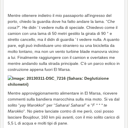
Mentre ottenere indietro il mio passaporto all'ingresso del
porto, chiedo la guardia dove ha fatto andare la lama. “
Che
cosa?
“. He didn ’ t vedere nulla di speciale. Chiedevo come il
camion con una lama di 50 metri gestito la girata di 90 ° e
stretto cancello, ma il didn di guardia ’ t vedere nulla. A quanto
pare, egli può individuare uno straniero su una bicicletta da
molto lontano, ma non un vento turbine blade manovra vicino
a lui. Finalmente raggiungere con il camion e overtakes me
mentre andando sulla strada principale. C'è un parco eolico in
costruzione appena fuori El Marsa.
Mentre approviggionamento alimentare in El Marsa, ricevere
commenti sulla bandiera marocchina sulla mia moto. Si va dal
solito “
yay Marokko!
” per “
Sahara! Sahara!
” e “
F * * * te
Marokko
“. No pietre lanciate contro di me però, così posso
lasciare Boujdour, 160 km più avanti, con il mio solito carico di
5,5 L di acqua e molti tipi di pane.