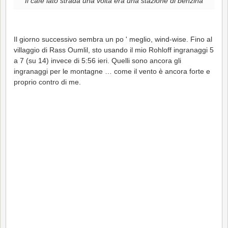
Il café lato strada una volta era una stazione di benzina
Il giorno successivo sembra un po ' meglio, wind-wise. Fino al
villaggio di Rass Oumlil, sto usando il mio Rohloff ingranaggi 5
a 7 (su 14) invece di 5:56 ieri. Quelli sono ancora gli
ingranaggi per le montagne … come il vento è ancora forte e
proprio contro di me.