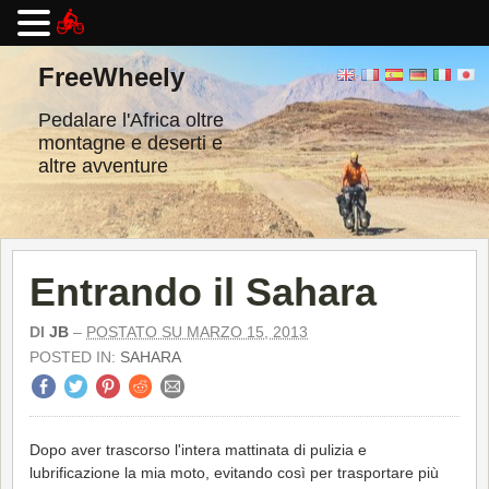
Vai
al
FreeWheely
contenuto
Pedalare l'Africa oltre
montagne e deserti e
altre avventure
Entrando il Sahara
DI
JB
–
POSTATO SU MARZO 15, 2013
POSTED IN:
SAHARA
Dopo aver trascorso l'intera mattinata di pulizia e
lubrificazione la mia moto, evitando così per trasportare più