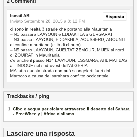
2 Commenti
Ismail ABI
Risposta
Inviato
Settembre 28, 2015 a 8: 12 PM
ci sono in realtà 3 strade che portano alla Mauritania
– N1 passare LAAYOUN e EDDAKHLA a GERGARAT
– N3 passo LAAYOUN, EDDAKHLA, AOUSSERD, AGOUNIT
al confine mauritano (città di choum)
– N5 passo LAAYOUN, GUELTAT ZEMOUR, MIJEK al nord
di ZOUIRAT in Mauritania
c'è anche il passo N14 LAAYOUN, ESSMARA, AHL MAHBAS
a TINDOUF nel sud-ovest dell'ALGERIA
MA tutta questa strada non può scongelarti fuori dal
Marocco a causa del sarahara conflitto occidentale
Trackbacks / ping
Cibo e acqua per ciclare attraverso il deserto del Sahara
- FreeWheely | Africa ciclismo
Lasciare una risposta