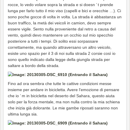
rocce, lo vedo volare sopra la strada e si doesn ’ t prende
lunga per farlo tutto il mio viso (capelli e bici e orecchie …). Ci
sono poche gocce di volta in volta. La strada è abbastanza un
buon traffico, la metà dei veicoli in camion, devo sempre
essere vigile. Sento nulla proveniente dal retro a causa del
vento, quindi devo mantenere un occhio sul mio specchio
posteriore a tutti i tempi. Di solito essi sorpassare
correttamente, ma quando attraversano un altro veicolo,
esiste uno spazio per il 3 di noi sulla strada 2 corsie così io
sono quello indicato dalla legge della giungla strada per
saltare a bordo della strada.
Fino ad ora sembra che tutte le cattive condizioni messe
insieme per andare in bicicletta. Avere l'emozione di pensare
che io ’ m in bicicletta nel deserto del Sahara, questo aiuta
solo per la forza mentale, ma non nulla contro la mia schiena
che inizia già dolorante. Le mie gambe riposati saranno non
ultima lunga sia.