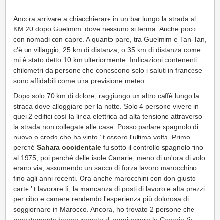
Ancora arrivare a chiacchierare in un bar lungo la strada al
KM 20 dopo Guelmim, dove nessuno si ferma. Anche poco
con nomadi con capre. A quanto pare, tra Guelmim e Tan-Tan,
c'è un villaggio, 25 km di distanza, o 35 km di distanza come
mi è stato detto 10 km ulteriormente. Indicazioni contenenti
chilometri da persone che conoscono solo i saluti in francese
sono affidabili come una previsione meteo.
Dopo solo 70 km di dolore, raggiungo un altro caffè lungo la
strada dove alloggiare per la notte. Solo 4 persone vivere in
quei 2 edifici così la linea elettrica ad alta tensione attraverso
la strada non collegate alle case. Posso parlare spagnolo di
nuovo e credo che ha vinto ’ t essere l'ultima volta. Primo
perché
Sahara occidentale
fu sotto il controllo spagnolo fino
al 1975, poi perché delle isole Canarie, meno di un'ora di volo
erano via, assumendo un sacco di forza lavoro marocchino
fino agli anni recenti. Ora anche marocchini con don giusto
carte ’ t lavorare lì, la mancanza di posti di lavoro e alta prezzi
per cibo e camere rendendo l'esperienza più dolorosa di
soggiornare in Marocco. Ancora, ho trovato 2 persone che
recentemente hanno cercato di raggiungere le Canarie (in