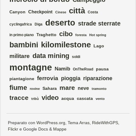
città
Checkpoint
Canyon
Costa
Cinese
deserto
strade sterrate
cyclingafrica
Diga
cibo
Traghetto
in primo piano
foresta
Hot spring
kilomilestone
bambini
Lago
data mining
militare
soldi
montagne
Namib
pausa
OnTheRoad
ferrovia
pioggia
riparazione
piantagione
fiume
mare
neve
Sahara
rovine
tramonto
video
tracce
acqua
cascata
tribù
vento
Preparato con
WordPress.org
,
Tema Arras
,
RideWithGPS
,
Flickr
e Google
Docs
&
Mappe