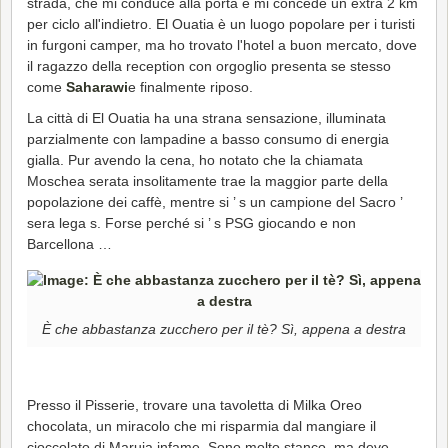
strada, che mi conduce alla porta e mi concede un extra 2 km
per ciclo all'indietro. El Ouatia è un luogo popolare per i turisti
in furgoni camper, ma ho trovato l'hotel a buon mercato, dove
il ragazzo della reception con orgoglio presenta se stesso
come
Saharawi
e finalmente riposo.
La città di El Ouatia ha una strana sensazione, illuminata
parzialmente con lampadine a basso consumo di energia
gialla. Pur avendo la cena, ho notato che la chiamata
Moschea serata insolitamente trae la maggior parte della
popolazione dei caffè, mentre si ’ s un campione del Sacro ’
sera lega s. Forse perché si ’ s PSG giocando e non
Barcellona …
È che abbastanza zucchero per il tè? Sì, appena a destra
Presso il Pisserie, trovare una tavoletta di Milka Oreo
chocolata, un miracolo che mi risparmia dal mangiare il
cioccolato di Maruja infame. Sono molto stanco, ma deve