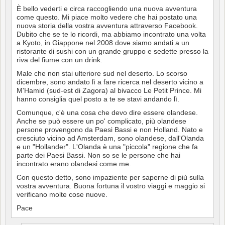
È bello vederti e circa raccogliendo una nuova avventura
come questo. Mi piace molto vedere che hai postato una
nuova storia della vostra avventura attraverso Facebook.
Dubito che se te lo ricordi, ma abbiamo incontrato una volta
a Kyoto, in Giappone nel 2008 dove siamo andati a un
ristorante di sushi con un grande gruppo e sedette presso la
riva del fiume con un drink.
Male che non stai ulteriore sud nel deserto. Lo scorso
dicembre, sono andato lì a fare ricerca nel deserto vicino a
M'Hamid (sud-est di Zagora) al bivacco Le Petit Prince. Mi
hanno consiglia quel posto a te se stavi andando lì.
Comunque, c'è una cosa che devo dire essere olandese.
Anche se può essere un po' complicato, più olandese
persone provengono da Paesi Bassi e non Holland. Nato e
cresciuto vicino ad Amsterdam, sono olandese, dall'Olanda
e un "Hollander". L'Olanda è una "piccola" regione che fa
parte dei Paesi Bassi. Non so se le persone che hai
incontrato erano olandesi come me.
Con questo detto, sono impaziente per saperne di più sulla
vostra avventura. Buona fortuna il vostro viaggi e maggio si
verificano molte cose nuove.
Pace