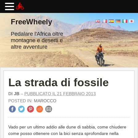
Vai
al
FreeWheely
contenuto
Pedalare l'Africa oltre
montagne e deserti e
altre avventure
La strada di fossile
DI
JB
–
PUBBLICATO IL 21 FEBBRAIO 2013
POSTED IN:
MAROCCO
Vado per un ultimo addio alle dune di sabbia, come chiudere
come posso ottenere con la bici senza sprofondare nella