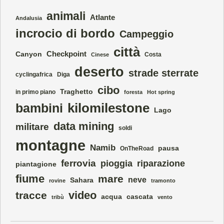
animali
Atlante
Andalusia
incrocio di bordo
Campeggio
città
Checkpoint
Canyon
Costa
Cinese
deserto
strade sterrate
cyclingafrica
Diga
cibo
Traghetto
in primo piano
foresta
Hot spring
kilomilestone
bambini
Lago
data mining
militare
soldi
montagne
Namib
pausa
OnTheRoad
ferrovia
pioggia
riparazione
piantagione
fiume
mare
neve
Sahara
rovine
tramonto
video
tracce
acqua
cascata
tribù
vento