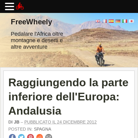
Vai
al
FreeWheely
contenuto
Pedalare l'Africa oltre
montagne e deserti e
altre avventure
Raggiungendo la parte
inferiore dell'Europa:
Andalusia
DI
JB
–
PUBBLICATO IL 24 DICEMBRE 2012
POSTED IN:
SPAGNA