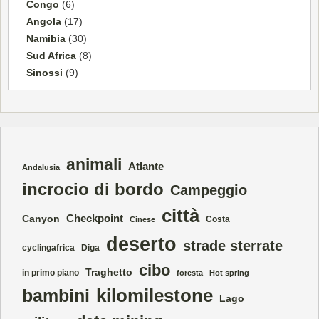
Congo
(6)
Angola
(17)
Namibia
(30)
Sud Africa
(8)
Sinossi
(9)
animali
Atlante
Andalusia
incrocio di bordo
Campeggio
città
Checkpoint
Canyon
Costa
Cinese
deserto
strade sterrate
cyclingafrica
Diga
cibo
Traghetto
in primo piano
foresta
Hot spring
kilomilestone
bambini
Lago