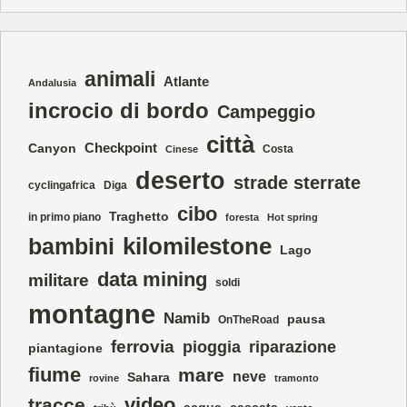
animali
Atlante
Andalusia
incrocio di bordo
Campeggio
città
Checkpoint
Canyon
Costa
Cinese
deserto
strade sterrate
cyclingafrica
Diga
cibo
Traghetto
in primo piano
foresta
Hot spring
kilomilestone
bambini
Lago
data mining
militare
soldi
montagne
Namib
pausa
OnTheRoad
ferrovia
pioggia
riparazione
piantagione
fiume
mare
neve
Sahara
rovine
tramonto
video
tracce