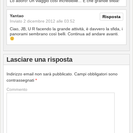
Lo adoro! Un viaggio così incredibile... E che grande sfida!
Yantao
Risposta
Inviato
2 dicembre 2012 alle 03:52
Ciao, JB, U R facendo la grande attività, è davvero la sfida, i
panorami sembrano così belli. Continua ad andare avanti.
Lasciare una risposta
Indirizzo email non sarà pubblicato.
Campi obbligatori sono
contrassegnati
*
Commento