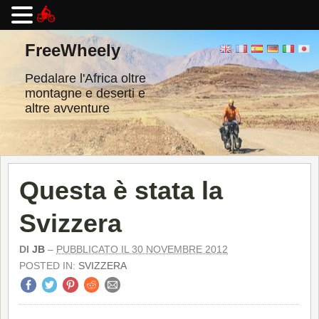
Vai
al
FreeWheely
contenuto
Pedalare l'Africa oltre
montagne e deserti e
altre avventure
Questa è stata la
Svizzera
DI
JB
–
PUBBLICATO IL 30 NOVEMBRE 2012
POSTED IN:
SVIZZERA