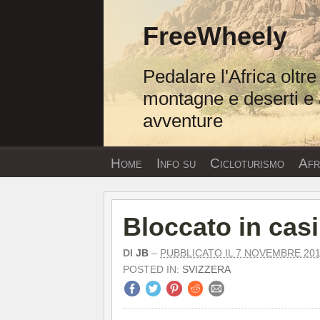
Vai
al
FreeWheely
contenuto
Pedalare l'Africa oltre
montagne e deserti e 
avventure
Home
Info su
Cicloturismo
Afri
Bloccato in casi
DI
JB
–
PUBBLICATO IL 7 NOVEMBRE 20
POSTED IN:
SVIZZERA