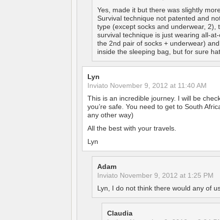
Yes, made it but there was slightly mor
Survival technique not patented and not 
type (except socks and underwear, 2), 
survival technique is just wearing all-a
the 2nd pair of socks + underwear) and th
inside the sleeping bag, but for sure ha
Lyn
Inviato
November 9, 2012 at 11:40 AM
This is an incredible journey. I will be chec
you’re safe. You need to get to South Afri
any other way)
All the best with your travels.
Lyn
Adam
Inviato
November 9, 2012 at 1:25 PM
Lyn, I do not think there would any of u
Claudia