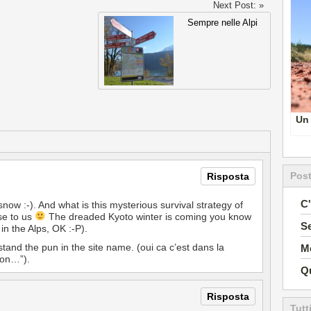
Next Post: »
Sempre nelle Alpi
Un 
Post
Risposta
C'
w :-). And what is this mysterious survival strategy of
use to us
The dreaded Kyoto winter is coming you know
Se
in the Alps, OK :-P).
stand the pun in the site name. (oui ca c’est dans la
Mo
 bon…”).
Qu
Risposta
Tutt