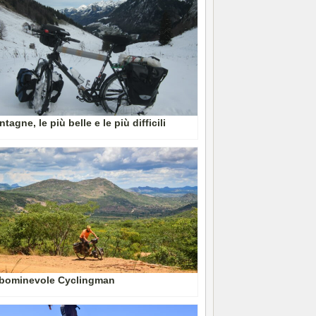
tagne, le più belle e le più difficili
abominevole Cyclingman