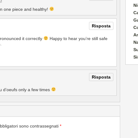
M
Ni
n one piece and healthy!
C
G
Risposta
C
A
onounced it correctly
Happy to hear you’re still safe
N
.
Su
Si
Risposta
u d’oeufs only a few times
bbligatori sono contrassegnati
*