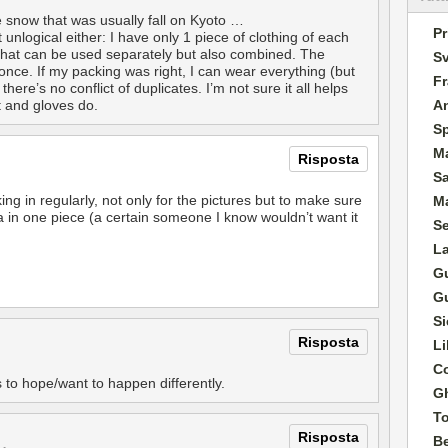
e snow that was usually fall on Kyoto …
Pr
unlogical either: I have only 1 piece of clothing of each
that can be used separately but also combined. The
Sv
t-once. If my packing was right, I can wear everything (but
Fr
ere’s no conflict of duplicates. I’m not sure it all helps
A
t and gloves do.
S
M
Risposta
S
king in regularly, not only for the pictures but to make sure
Ma
ca in one piece (a certain someone I know wouldn’t want it
S
L
G
G
Si
Risposta
Li
Co
s to hope/want to happen differently.
G
T
Risposta
B