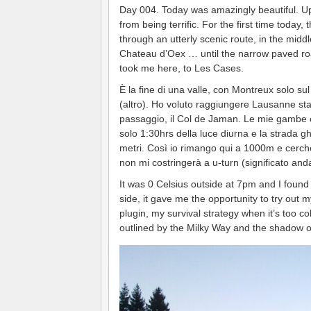
Day 004. Today was amazingly beautiful. Up
from being terrific. For the first time today,
through an utterly scenic route, in the mid
Chateau d’Oex … until the narrow paved roa
took me here, to Les Cases.
È la fine di una valle, con Montreux solo sul
(altro). Ho voluto raggiungere Lausanne st
passaggio, il Col de Jaman. Le mie gambe e
solo 1:30hrs della luce diurna e la strada g
metri. Così io rimango qui a 1000m e cerc
non mi costringerà a u-turn (significato anda
It was 0 Celsius outside at 7pm and I found a
side, it gave me the opportunity to try out m
plugin, my survival strategy when it’s too co
outlined by the Milky Way and the shadow of