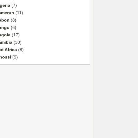
geria
(7)
amerun
(11)
abon
(8)
ongo
(6)
ngola
(17)
amibia
(30)
d Africa
(8)
nossi
(9)