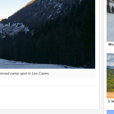
Mon
forced camp spot in Les Cases
L'