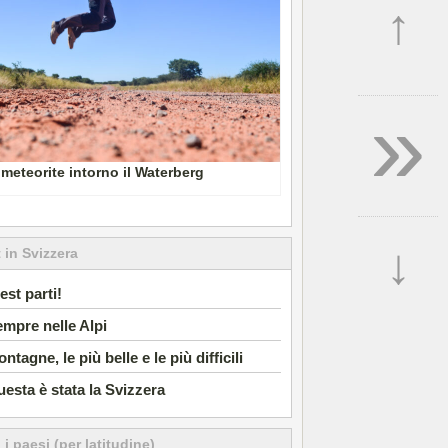
↑
»
meteorite intorno il Waterberg
↓
 in Svizzera
est parti!
mpre nelle Alpi
ntagne, le più belle e le più difficili
esta è stata la Svizzera
i i paesi (per latitudine)