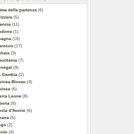
ima della partenza
(6)
izzera
(5)
ancia
(11)
ndorra
(1)
pagna
(16)
arocco
(17)
ahara
(9)
uritania
(7)
enegal
(9)
a Gambia
(2)
uinea-Bissau
(4)
uinea
(6)
erra Leone
(8)
beria
(8)
sta d'Avorio
(6)
hana
(6)
ogo
(2)
enin
(4)