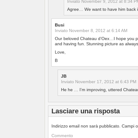
Inviato
November 9, 2012 at 8:34 P
Agree… We want to have him back i
Busi
Inviato
November 8, 2012 at 6:14 AM
Our beloved Chateau d’Oex…I hope you pr
and having fun. Stunning picture as always
Love,
B
JB
Inviato
November 17, 2012 at 6:43 PM
He he … I’m improving, uttered Chatea
Lasciare una risposta
Indirizzo email non sarà pubblicato.
Campi o
Commento