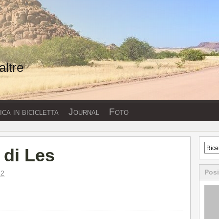
altre
ca in bicicletta
Journal
Foto
 di Les
Posi
12