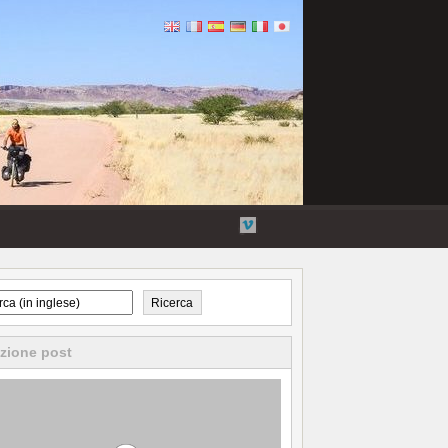
Flickr
Twitter
Collegamenti
Vimeo
esterni
Ricerca
zione post