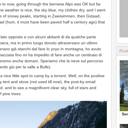
 to now, going through the bernese Alps was OK but far
 the weather is nice, the sky blue, my clothes dry, and I went
dle of snowy peaks, starting in Zweisimmen, then Gstaad,
d (hum, it must have been paved half a century ago) that
 lato opposto e con alcuni abitanti di da qualche parte
asera, ma in primo luogo dovuto attraversare un ultimo
rano già stanchi dal fare lo yoyo in montagna, ho avuto
Post
hiacciata fino mi ha impedito di fare anche un centinaio di
heremo anche domani. Speriamo che la neve sul percorso
ndo giù per la valle a Bulle).
 nice little spot to camp by a torrent. Well, on the positive
y tent and stove (not used till now), the post-by-email
ld, and to see a magnificent clear sky, full of stars and
 pine trees.
Sem