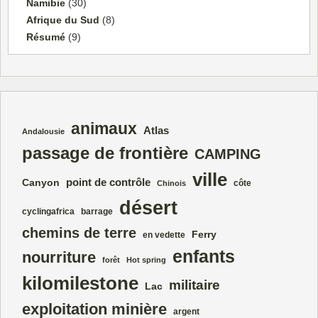
Namibie
(30)
Afrique du Sud
(8)
Résumé
(9)
animaux
Atlas
Andalousie
passage de frontière
CAMPING
ville
point de contrôle
Canyon
côte
Chinois
désert
cyclingafrica
barrage
chemins de terre
Ferry
en vedette
enfants
nourriture
forêt
Hot spring
kilomilestone
militaire
Lac
exploitation minière
argent