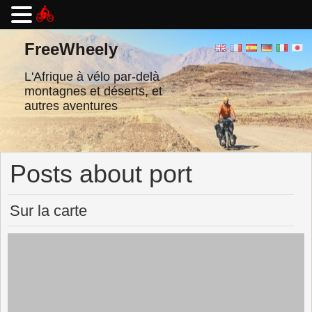
Passer
au
FreeWheely
contenu
L'Afrique à vélo par-delà
montagnes et déserts, et
autres aventures
Posts about port
Sur la carte