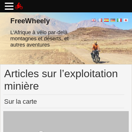
Passer
au
FreeWheely
contenu
L'Afrique à vélo par-delà
montagnes et déserts, et
autres aventures
Articles sur l’exploitation
minière
Sur la carte