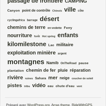
passage de frontière
CAMPING
ville
point de contrôle
Canyon
côte
Chinois
désert
cyclingafrica
barrage
chemins de terre
Ferry
en vedette
enfants
nourriture
forêt
Hot spring
kilomilestone
militaire
Lac
exploitation minière
argent
montagnes
Namib
pause
OnTheRoad
chemin de fer
pluie
réparation
plantation
rivière
mer
neige
Sahara
ruines
coucher de soleil
vidéo
pistes
eau
chute d'eau
tribu
vent
Préparé avec
WordPress.org
,
Arras theme
,
RideWithGPS
,