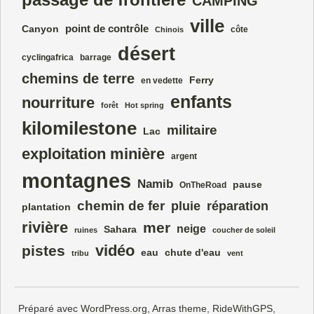
CAMPING
ville
point de contrôle
Canyon
côte
Chinois
désert
cyclingafrica
barrage
chemins de terre
Ferry
en vedette
enfants
nourriture
forêt
Hot spring
kilomilestone
militaire
Lac
exploitation minière
argent
montagnes
Namib
pause
OnTheRoad
chemin de fer
pluie
réparation
plantation
rivière
mer
neige
Sahara
ruines
coucher de soleil
vidéo
pistes
eau
chute d'eau
tribu
vent
Préparé avec
WordPress.org
,
Arras theme
,
RideWithGPS
,