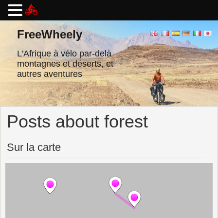
Passer
au
FreeWheely
contenu
L'Afrique à vélo par-delà
montagnes et déserts, et
autres aventures
Posts about forest
Sur la carte