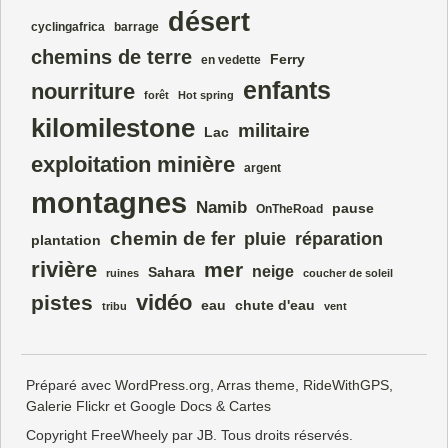
désert
cyclingafrica
barrage
chemins de terre
Ferry
en vedette
enfants
nourriture
forêt
Hot spring
kilomilestone
militaire
Lac
exploitation minière
argent
montagnes
Namib
pause
OnTheRoad
chemin de fer
pluie
réparation
plantation
rivière
mer
neige
Sahara
ruines
coucher de soleil
vidéo
pistes
eau
chute d'eau
tribu
vent
Préparé avec
WordPress.org
,
Arras theme
,
RideWithGPS
,
Galerie Flickr
et Google
Docs
&
Cartes
Copyright FreeWheely par JB. Tous droits réservés.