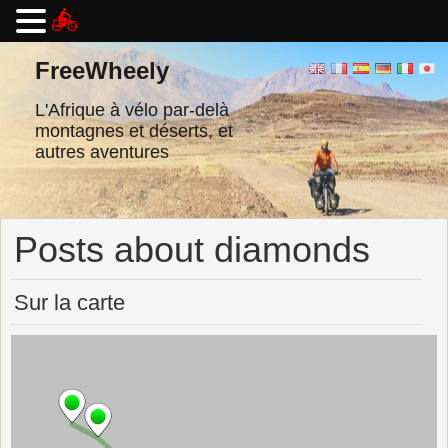
Passer
au
FreeWheely
contenu
L'Afrique à vélo par-delà
montagnes et déserts, et
autres aventures
Posts about diamonds
Sur la carte