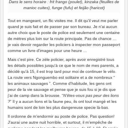
Dans le sens horaire : frit frango (poulet), kinzaka (feuilles de
manioc cuites), funge (fufu) et feijão (haricot)
Tout en mangeant, un flic visites me. Il dit qu'il veut me parler
quand je suis fait et de passer par son bureau. Je n'ai aucun
autre choix que le poste de police est seulement une centaine
de mètres plus loin sur la route principale. Pas de chance …
je vais devoir regarder les policiers à inspecter mon passeport
comme un livre d'images pour une heure …
Mais c'est pire. Ce zèle policier, après avoir enregistré tous
les détails possibles jusqu'à ce que le nom de mes parents, a
décidé qu'à 15, il est trop tard pour moi de continuer le vélo.
La route vers Ngonguembo est solitaire et a de nombreux “
les animaux sauvages ”. Comme d'habitude, les gens ont
peur de la vie sauvage et pense que je suis fou si je dis que
j'ai de camp dans la brousse. “
N'êtes-vous pas peur des lions
?
” Il y a aucun lions et la faune peu, ils ont tout mangé et les
humains sont de loin les plus dangereuse specie là-bas.
Il ordonne de m'endormir au poste de police. Pas question!
J'aurai une autre nuit horrible, et surtout, il m'empêche de