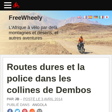
Passer
au
FreeWheely
contenu
L'Afrique à vélo par-delà
montagnes et déserts, et
autres aventures
Routes dures et la
police dans les
collines de Dembos
PAR
JB
–
POSTÉ LE 3 AVRIL 2014
PUBLIÉ DANS :
ANGOLA