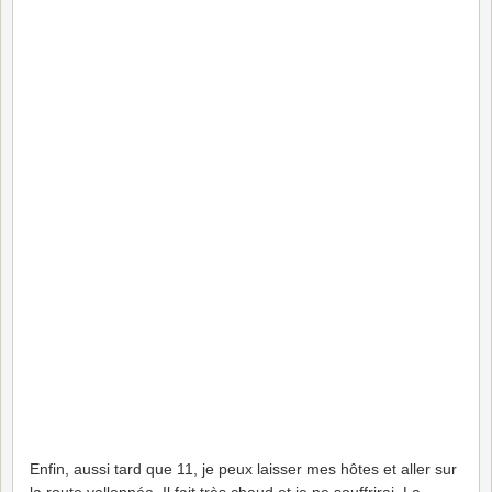
Enfin, aussi tard que 11, je peux laisser mes hôtes et aller sur
la route vallonnée. Il fait très chaud et je ne souffrirai. La