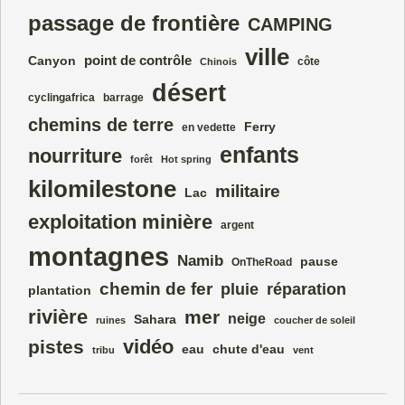
passage de frontière
CAMPING
ville
point de contrôle
Canyon
côte
Chinois
désert
cyclingafrica
barrage
chemins de terre
Ferry
en vedette
enfants
nourriture
forêt
Hot spring
kilomilestone
militaire
Lac
exploitation minière
argent
montagnes
Namib
pause
OnTheRoad
chemin de fer
pluie
réparation
plantation
rivière
mer
neige
Sahara
ruines
coucher de soleil
vidéo
pistes
eau
chute d'eau
tribu
vent