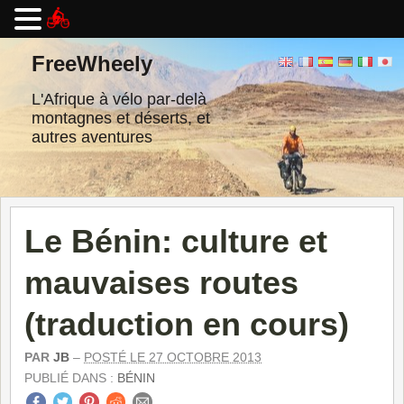
Passer
au
FreeWheely
contenu
L'Afrique à vélo par-delà
montagnes et déserts, et
autres aventures
Le Bénin: culture et
mauvaises routes
(traduction en cours)
PAR
JB
–
POSTÉ LE 27 OCTOBRE 2013
PUBLIÉ DANS :
BÉNIN