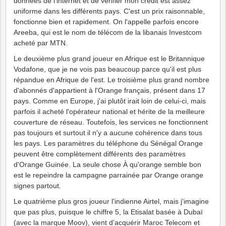
données de l'internet et de vérifier mon crédit est assez
uniforme dans les différents pays. C'est un prix raisonnable,
fonctionne bien et rapidement. On l'appelle parfois encore
Areeba, qui est le nom de télécom de la libanais Investcom
acheté par MTN.
Le deuxième plus grand joueur en Afrique est le Britannique
Vodafone, que je ne vois pas beaucoup parce qu'il est plus
répandue en Afrique de l'est. Le troisième plus grand nombre
d'abonnés d'appartient à l'Orange français, présent dans 17
pays. Comme en Europe, j'ai plutôt irait loin de celui-ci, mais
parfois il acheté l'opérateur national et hérite de la meilleure
couverture de réseau. Toutefois, les services ne fonctionnent
pas toujours et surtout il n'y a aucune cohérence dans tous
les pays. Les paramètres du téléphone du Sénégal Orange
peuvent être complètement différents des paramètres
d'Orange Guinée. La seule chose À qu'orange semble bon
est le repeindre la campagne parrainée par Orange orange
signes partout.
Le quatrième plus gros joueur l'indienne Airtel, mais j'imagine
que pas plus, puisque le chiffre 5, la Etisalat basée à Dubaï
(avec la marque Moov), vient d'acquérir Maroc Telecom et