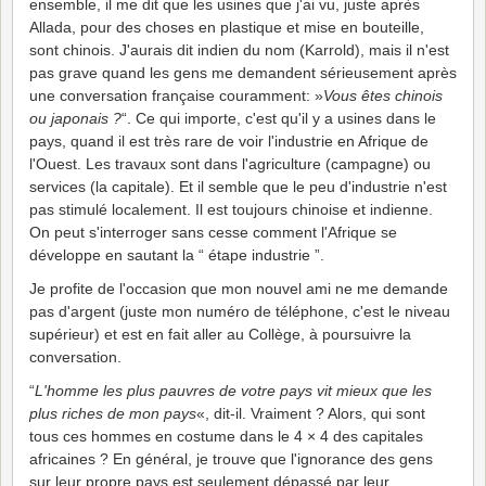
ensemble, il me dit que les usines que j'ai vu, juste après
Allada, pour des choses en plastique et mise en bouteille,
sont chinois. J'aurais dit indien du nom (Karrold), mais il n'est
pas grave quand les gens me demandent sérieusement après
une conversation française couramment: »
Vous êtes chinois
ou japonais ?
“. Ce qui importe, c'est qu'il y a usines dans le
pays, quand il est très rare de voir l'industrie en Afrique de
l'Ouest. Les travaux sont dans l'agriculture (campagne) ou
services (la capitale). Et il semble que le peu d'industrie n'est
pas stimulé localement. Il est toujours chinoise et indienne.
On peut s'interroger sans cesse comment l'Afrique se
développe en sautant la “ étape industrie ”.
Je profite de l'occasion que mon nouvel ami ne me demande
pas d'argent (juste mon numéro de téléphone, c'est le niveau
supérieur) et est en fait aller au Collège, à poursuivre la
conversation.
“
L'homme les plus pauvres de votre pays vit mieux que les
plus riches de mon pays
«, dit-il. Vraiment ? Alors, qui sont
tous ces hommes en costume dans le 4 × 4 des capitales
africaines ? En général, je trouve que l'ignorance des gens
sur leur propre pays est seulement dépassé par leur