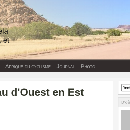
elà
 et
Afrique du cyclisme
Journal
Photo
u d'Ouest en Est
D'où