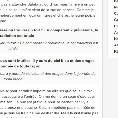
B
e pas à atteindre Bafata aujourd'hui, mais j'arrive à un petit
Ni
s. La seule lumière vient de la station-service. Comme je
C
ébergement en location, rares et chères, le jeune policier
G
mbre.
C
A
N
r un toit ? En comparant 2 prévisions, la contradiction est
Af
totale
R
es, il y aura du ciel bleu et des orages dans la journée de
toute façon
n mieux pour dormir n'importe où ailleurs que sous un toit
ma moustiquaire à l'entrée. On me donne un seau d'eau pour
maison. La nuit est pratique pour se cacher, car il y a
vous prenez une douche. Cela n'empêche pas mon hôte de
je suis en train de me déshabiller. Mais la nuit n'aide pas