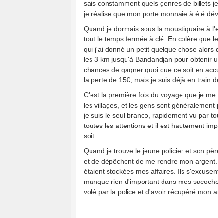
sais constamment quels genres de billets j
je réalise que mon porte monnaie à été dév
Quand je dormais sous la moustiquaire à l'e
tout le temps fermée à clé. En colère que le 
qui j'ai donné un petit quelque chose alors q
les 3 km jusqu'à Bandandjan pour obtenir u
chances de gagner quoi que ce soit en accus
la perte de 15€, mais je suis déjà en train d
C'est la première fois du voyage que je me 
les villages, et les gens sont généralement 
je suis le seul branco, rapidement vu par 
toutes les attentions et il est hautement i
soit.
Quand je trouve le jeune policier et son pèr
et de dépêchent de me rendre mon argent, 
étaient stockées mes affaires. Ils s'excusent
manque rien d'important dans mes sacoches 
volé par la police et d'avoir récupéré mon a