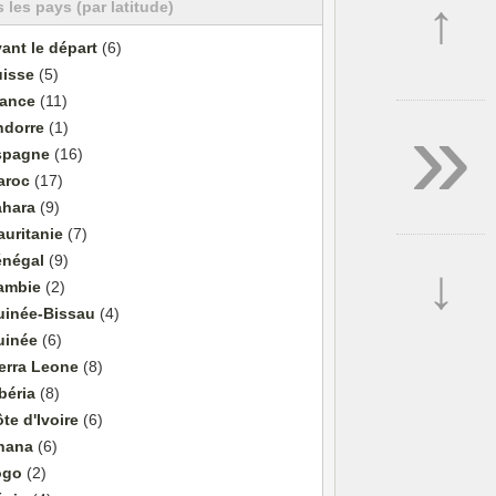
↑
 les pays (par latitude)
ant le départ
(6)
uisse
(5)
rance
(11)
»
ndorre
(1)
spagne
(16)
aroc
(17)
ahara
(9)
uritanie
(7)
énégal
(9)
↓
ambie
(2)
uinée-Bissau
(4)
uinée
(6)
erra Leone
(8)
béria
(8)
te d'Ivoire
(6)
hana
(6)
ogo
(2)