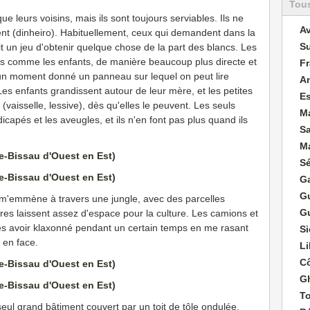
Tous
e leurs voisins, mais ils sont toujours serviables. Ils ne
Av
t (dinheiro). Habituellement, ceux qui demandent dans la
S
 un jeu d'obtenir quelque chose de la part des blancs. Les
is comme les enfants, de manière beaucoup plus directe et
F
 un moment donné un panneau sur lequel on peut lire
A
 Les enfants grandissent autour de leur mère, et les petites
E
(vaisselle, lessive), dès qu'elles le peuvent. Les seuls
M
apés et les aveugles, et ils n'en font pas plus quand ils
S
Ma
S
G
G
s, m'emmène à travers une jungle, avec des parcelles
G
res laissent assez d'espace pour la culture. Les camions et
près avoir klaxonné pendant un certain temps en me rasant
Si
 en face.
Li
Cô
G
T
ul grand bâtiment couvert par un toit de tôle ondulée.