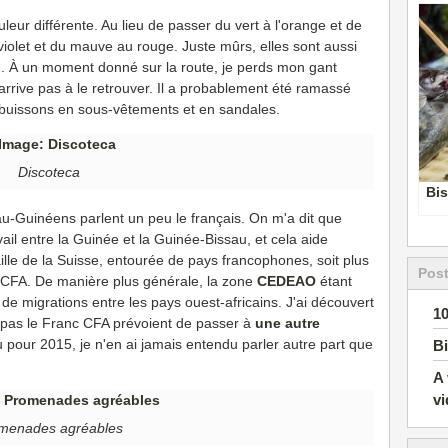
ur différente. Au lieu de passer du vert à l'orange et de
violet et du mauve au rouge. Juste mûrs, elles sont aussi
. À un moment donné sur la route, je perds mon gant
arrive pas à le retrouver. Il a probablement été ramassé
 buissons en sous-vêtements et en sandales.
Discoteca
Bis
Guinéens parlent un peu le français. On m'a dit que
il entre la Guinée et la Guinée-Bissau, et cela aide
ille de la Suisse, entourée de pays francophones, soit plus
Pos
c CFA. De manière plus générale, la zone
CEDEAO
étant
 de migrations entre les pays ouest-africains. J'ai découvert
1
e pas le Franc CFA prévoient de passer à
une autre
u pour 2015, je n'en ai jamais entendu parler autre part que
Bi
A 
v
menades agréables