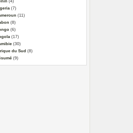
énin
(4)
geria
(7)
ameroun
(11)
abon
(8)
ongo
(6)
ngola
(17)
amibie
(30)
rique du Sud
(8)
ésumé
(9)