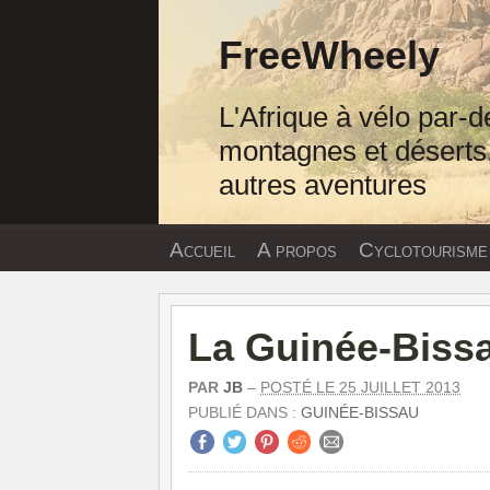
Passer
au
FreeWheely
contenu
L'Afrique à vélo par-d
montagnes et déserts,
autres aventures
Accueil
A propos
Cyclotourisme
La Guinée-Bissa
PAR
JB
–
POSTÉ LE 25 JUILLET 2013
PUBLIÉ DANS :
GUINÉE-BISSAU