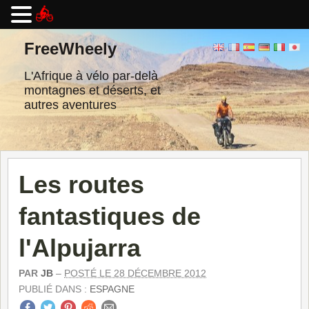
Passer
au
FreeWheely
contenu
L'Afrique à vélo par-delà
montagnes et déserts, et
autres aventures
Les routes
fantastiques de
l'Alpujarra
PAR
JB
–
POSTÉ LE 28 DÉCEMBRE 2012
PUBLIÉ DANS :
ESPAGNE