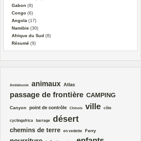
Gabon
(8)
Congo
(6)
Angola
(17)
Namibie
(30)
Afrique du Sud
(8)
Résumé
(9)
animaux
Atlas
Andalousie
passage de frontière
CAMPING
ville
point de contrôle
Canyon
côte
Chinois
désert
cyclingafrica
barrage
chemins de terre
Ferry
en vedette
enfants
nourriture