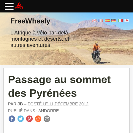
Passer
au
FreeWheely
contenu
L'Afrique à vélo par-delà
montagnes et déserts, et
autres aventures
Passage au sommet
des Pyrénées
PAR
JB
–
POSTÉ LE 11 DÉCEMBRE 2012
PUBLIÉ DANS :
ANDORRE