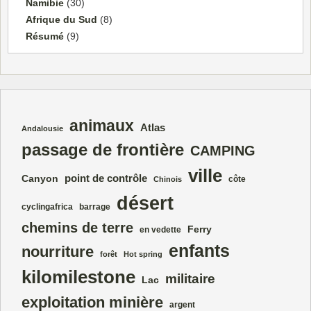
Namibie
(30)
Afrique du Sud
(8)
Résumé
(9)
animaux
Atlas
Andalousie
passage de frontière
CAMPING
ville
point de contrôle
Canyon
côte
Chinois
désert
cyclingafrica
barrage
chemins de terre
Ferry
en vedette
enfants
nourriture
forêt
Hot spring
kilomilestone
militaire
Lac
exploitation minière
argent