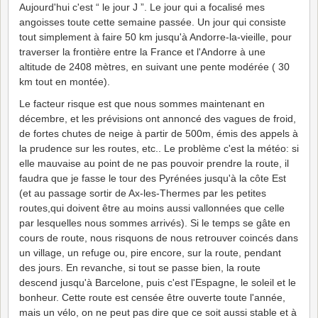
Aujourd'hui c'est “ le jour J ”. Le jour qui a focalisé mes
angoisses toute cette semaine passée. Un jour qui consiste
tout simplement à faire 50 km jusqu'à Andorre-la-vieille, pour
traverser la frontière entre la France et l'Andorre à une
altitude de 2408 mètres, en suivant une pente modérée ( 30
km tout en montée).
Le facteur risque est que nous sommes maintenant en
décembre, et les prévisions ont annoncé des vagues de froid,
de fortes chutes de neige à partir de 500m, émis des appels à
la prudence sur les routes, etc.. Le problème c'est la météo: si
elle mauvaise au point de ne pas pouvoir prendre la route, il
faudra que je fasse le tour des Pyrénées jusqu'à la côte Est
(et au passage sortir de Ax-les-Thermes par les petites
routes,qui doivent être au moins aussi vallonnées que celle
par lesquelles nous sommes arrivés). Si le temps se gâte en
cours de route, nous risquons de nous retrouver coincés dans
un village, un refuge ou, pire encore, sur la route, pendant
des jours. En revanche, si tout se passe bien, la route
descend jusqu'à Barcelone, puis c'est l'Espagne, le soleil et le
bonheur. Cette route est censée être ouverte toute l'année,
mais un vélo, on ne peut pas dire que ce soit aussi stable et à