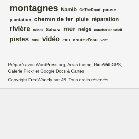
montagnes
Namib
pause
OnTheRoad
chemin de fer
pluie
réparation
plantation
rivière
mer
neige
Sahara
ruines
coucher de soleil
vidéo
pistes
eau
chute d'eau
tribu
vent
Préparé avec
WordPress.org
,
Arras theme
,
RideWithGPS
,
Galerie Flickr
et Google
Docs
&
Cartes
Copyright FreeWheely par JB. Tous droits réservés.