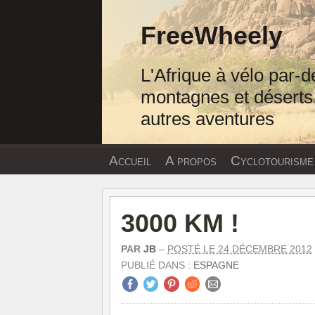
Passer
au
FreeWheely
contenu
L'Afrique à vélo par-d
montagnes et déserts,
autres aventures
Accueil
A propos
Cyclotourisme
3000 KM !
PAR
JB
–
POSTÉ LE 24 DÉCEMBRE 2012
PUBLIÉ DANS :
ESPAGNE