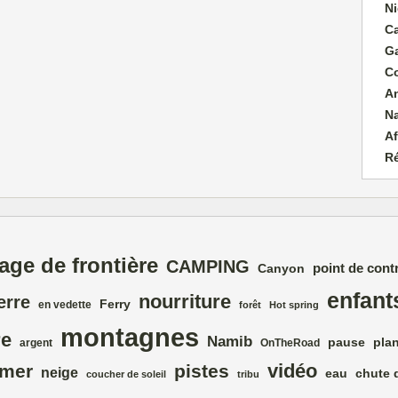
Ni
C
G
C
A
N
Af
R
age de frontière
CAMPING
point de cont
Canyon
enfant
nourriture
erre
Ferry
en vedette
forêt
Hot spring
montagnes
re
Namib
pause
plan
argent
OnTheRoad
vidéo
mer
pistes
neige
eau
chute 
coucher de soleil
tribu