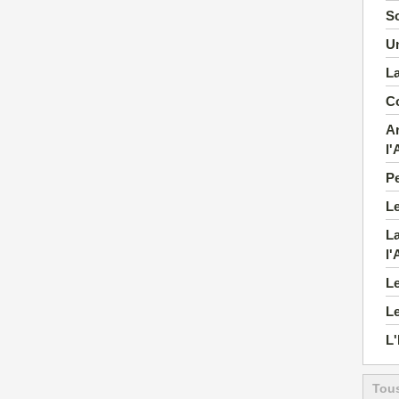
So
Un
La
C
Ar
l'
Pe
Le
La
l'
Le
Le
L'
Tous