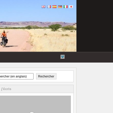
Galerie
Twitter
YouTube
Vimeo
Flickr
Rechercher
 j'écris