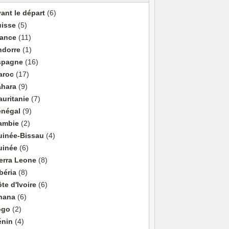
ant le départ
(6)
uisse
(5)
rance
(11)
ndorre
(1)
spagne
(16)
aroc
(17)
ahara
(9)
uritanie
(7)
énégal
(9)
ambie
(2)
uinée-Bissau
(4)
uinée
(6)
erra Leone
(8)
béria
(8)
te d'Ivoire
(6)
hana
(6)
ogo
(2)
énin
(4)