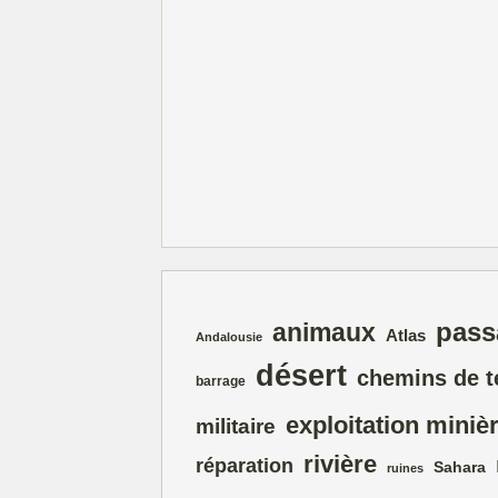
pass
animaux
Atlas
Andalousie
désert
chemins de t
barrage
exploitation miniè
militaire
rivière
réparation
Sahara
ruines