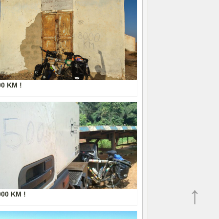
00 KM !
↑
000 KM !