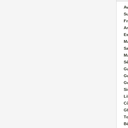
Av
S
F
A
E
M
S
Ma
S
G
G
G
Si
Li
Cô
G
T
B