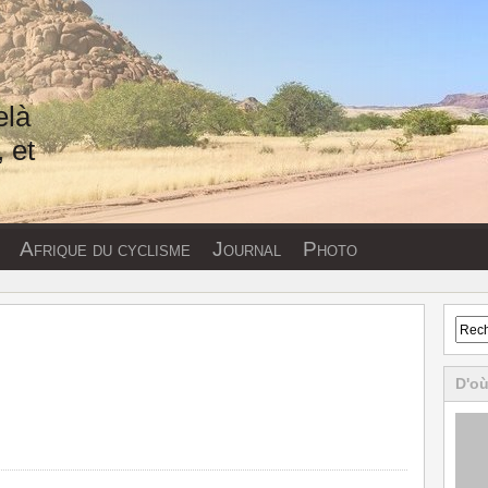
elà
 et
Afrique du cyclisme
Journal
Photo
D'où