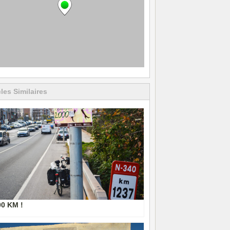
cles Similaires
00 KM !