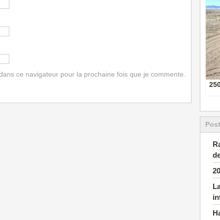
dans ce navigateur pour la prochaine fois que je commente.
25
Pos
Ra
de
2
L
in
H