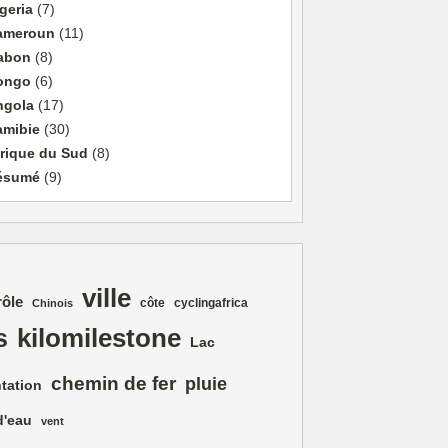
geria
(7)
ameroun
(11)
abon
(8)
ongo
(6)
ngola
(17)
amibie
(30)
rique du Sud
(8)
ésumé
(9)
ville
rôle
côte
cyclingafrica
Chinois
kilomilestone
s
Lac
chemin de fer
pluie
tation
d'eau
vent