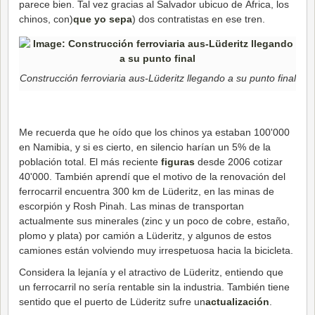
parece bien. Tal vez gracias al Salvador ubicuo de África, los
chinos, con)
que yo sepa
) dos contratistas en ese tren.
Construcción ferroviaria aus-Lüderitz llegando a su punto final
Me recuerda que he oído que los chinos ya estaban 100'000
en Namibia, y si es cierto, en silencio harían un 5% de la
población total. El más reciente
figuras
desde 2006 cotizar
40'000. También aprendí que el motivo de la renovación del
ferrocarril encuentra 300 km de Lüderitz, en las minas de
escorpión y Rosh Pinah. Las minas de transportan
actualmente sus minerales (zinc y un poco de cobre, estaño,
plomo y plata) por camión a Lüderitz, y algunos de estos
camiones están volviendo muy irrespetuosa hacia la bicicleta.
Considera la lejanía y el atractivo de Lüderitz, entiendo que
un ferrocarril no sería rentable sin la industria. También tiene
sentido que el puerto de Lüderitz sufre un
actualización
.