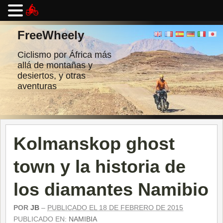
Ir
al
FreeWheely
contenido
Ciclismo por África más
allá de montañas y
desiertos, y otras
aventuras
Kolmanskop ghost
town y la historia de
los diamantes Namibio
POR
JB
–
PUBLICADO EL 18 DE FEBRERO DE 2015
PUBLICADO EN:
NAMIBIA