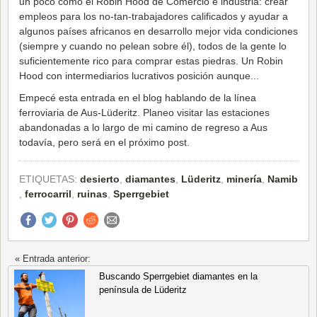
un poco como el Robin Hood de Comercio e industria: crear
empleos para los no-tan-trabajadores calificados y ayudar a
algunos países africanos en desarrollo mejor vida condiciones
(siempre y cuando no pelean sobre él), todos de la gente lo
suficientemente rico para comprar estas piedras. Un Robin
Hood con intermediarios lucrativos posición aunque...
Empecé esta entrada en el blog hablando de la línea
ferroviaria de Aus-Lüderitz. Planeo visitar las estaciones
abandonadas a lo largo de mi camino de regreso a Aus
todavía, pero será en el próximo post.
ETIQUETAS:
desierto
,
diamantes
,
Lüderitz
,
minería
,
Namib
,
ferrocarril
,
ruinas
,
Sperrgebiet
« Entrada anterior:
Buscando Sperrgebiet diamantes en la
península de Lüderitz