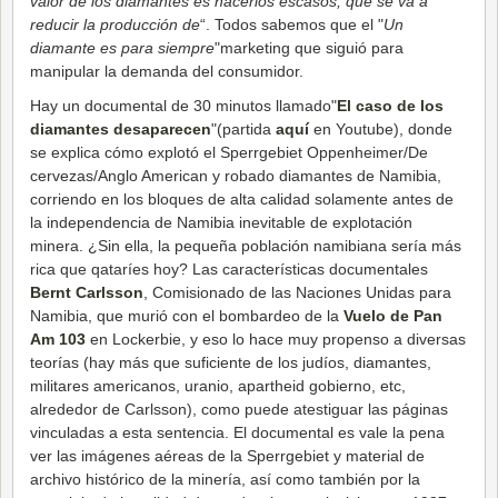
valor de los diamantes es hacerlos escasos, que se va a
reducir la producción de
“. Todos sabemos que el "
Un
diamante es para siempre
"marketing que siguió para
manipular la demanda del consumidor.
Hay un documental de 30 minutos llamado"
El caso de los
diamantes desaparecen
"(partida
aquí
en Youtube), donde
se explica cómo explotó el Sperrgebiet Oppenheimer/De
cervezas/Anglo American y robado diamantes de Namibia,
corriendo en los bloques de alta calidad solamente antes de
la independencia de Namibia inevitable de explotación
minera. ¿Sin ella, la pequeña población namibiana sería más
rica que qataríes hoy? Las características documentales
Bernt Carlsson
, Comisionado de las Naciones Unidas para
Namibia, que murió con el bombardeo de la
Vuelo de Pan
Am 103
en Lockerbie, y eso lo hace muy propenso a diversas
teorías (hay más que suficiente de los judíos, diamantes,
militares americanos, uranio, apartheid gobierno, etc,
alrededor de Carlsson), como puede atestiguar las páginas
vinculadas a esta sentencia. El documental es vale la pena
ver las imágenes aéreas de la Sperrgebiet y material de
archivo histórico de la minería, así como también por la