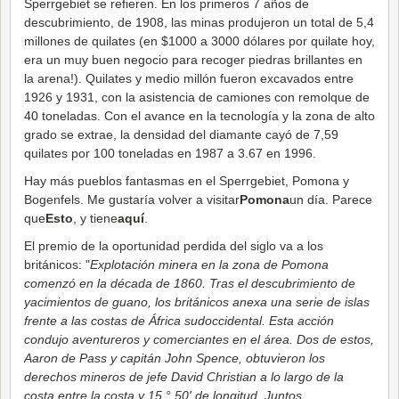
Sperrgebiet se refieren. En los primeros 7 años de
descubrimiento, de 1908, las minas produjeron un total de 5,4
millones de quilates (en $1000 a 3000 dólares por quilate hoy,
era un muy buen negocio para recoger piedras brillantes en
la arena!). Quilates y medio millón fueron excavados entre
1926 y 1931, con la asistencia de camiones con remolque de
40 toneladas. Con el avance en la tecnología y la zona de alto
grado se extrae, la densidad del diamante cayó de 7,59
quilates por 100 toneladas en 1987 a 3.67 en 1996.
Hay más pueblos fantasmas en el Sperrgebiet, Pomona y
Bogenfels. Me gustaría volver a visitar
Pomona
un día. Parece
que
Esto
, y tiene
aquí
.
El premio de la oportunidad perdida del siglo va a los
británicos: "
Explotación minera en la zona de Pomona
comenzó en la década de 1860. Tras el descubrimiento de
yacimientos de guano, los británicos anexa una serie de islas
frente a las costas de África sudoccidental. Esta acción
condujo aventureros y comerciantes en el área. Dos de estos,
Aaron de Pass y capitán John Spence, obtuvieron los
derechos mineros de jefe David Christian a lo largo de la
costa entre la costa y 15 ° 50' de longitud. Juntos