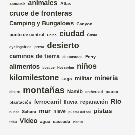
animales
Atlas
Andalucía
cruce de fronteras
Camping y Bungalows
Canyon
ciudad
punto de control
Costa
Chino
desierto
cyclingafrica
presa
caminos de tierra
Ferry
destacados
niños
alimentos
bosque
Hot spring
kilomilestone
minería
militar
Lago
montañas
Namib
pausa
dinero
ontheroad
Río
ferrocarril
lluvia
reparación
plantación
mar
pistas
nieve
Sahara
ruinas
puesta del sol
Video
agua
cascada
tribu
viento