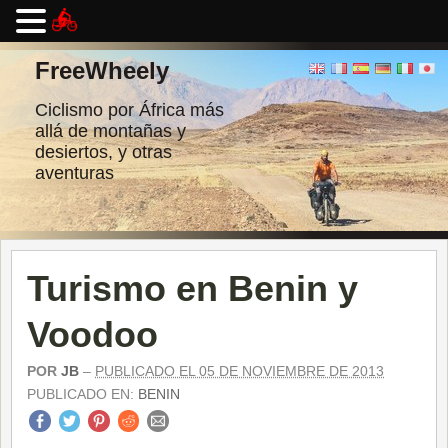
Ir
al
FreeWheely
contenido
Ciclismo por África más
allá de montañas y
desiertos, y otras
aventuras
Turismo en Benin y
Voodoo
POR
JB
–
PUBLICADO EL 05 DE NOVIEMBRE DE 2013
PUBLICADO EN:
BENIN