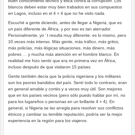
buen conocimiento técnico y ética contra la corrupción. Los
blancos deben estar muy bien trabados en sus compuestos
en Lagos, incluso en el 4 × 4 que no he visto nada.
Escuché a gente diciendo, antes de llegar a Nigeria, que es
un país diferente de África, y por eso es tan aterrador.
Personalmente, yo ’ t resulta muy diferente: es lo mismo, pero
10 veces más intenso. Más gente, más tráfico, más gritos,
más policías, más ilógicas situaciones, más dinero, más
pobres … y mucha más atención en el hombre blanco. En
realidad me hizo sentir que era mi primera vez en África,
incluso después de que visitaron 15 países.
Gente también decía que la policía nigeriana y los militares
son los peores bandidos del país. Sentí todo lo contrario, eran
en general amable y cortés y a veces muy útil. Son mejores
que en los países vecinos (pero sólo puedo hablar por mí, no
para los lugareños o personas en un brillante 4 × 4). En
general, si Nigeria se las arregla para resolver sus conflictos
étnicos y cambiar su temible reputación, podría ser la mejor
experiencia en la región para los viajeros.