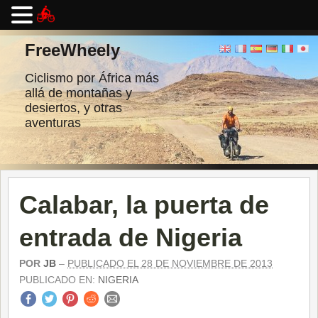
Ir
al
FreeWheely
contenido
Ciclismo por África más
allá de montañas y
desiertos, y otras
aventuras
Calabar, la puerta de
entrada de Nigeria
POR
JB
–
PUBLICADO EL 28 DE NOVIEMBRE DE 2013
PUBLICADO EN:
NIGERIA